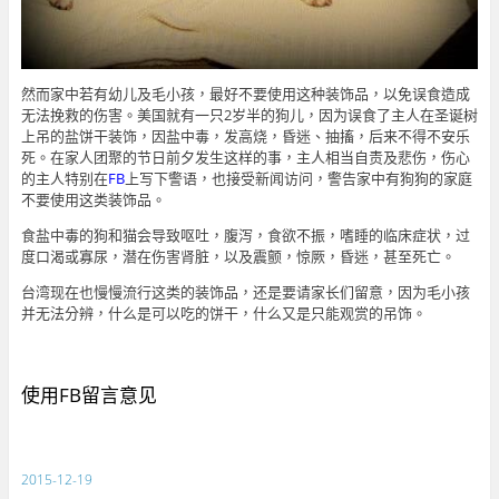
然而家中若有幼儿及毛小孩，最好不要使用这种装饰品，以免误食造成
无法挽救的伤害。美国就有一只2岁半的狗儿，因为误食了主人在圣诞树
上吊的盐饼干装饰，因盐中毒，发高烧，昏迷、抽搐，后来不得不安乐
死。在家人团聚的节日前夕发生这样的事，主人相当自责及悲伤，伤心
的主人特别在
FB
上写下警语，也接受新闻访问，警告家中有狗狗的家庭
不要使用这类装饰品。
食盐中毒的狗和猫会导致呕吐，腹泻，食欲不振，嗜睡的临床症状，过
度口渴或寡尿，潜在伤害肾脏，以及震颤，惊厥，昏迷，甚至死亡。
台湾现在也慢慢流行这类的装饰品，还是要请家长们留意，因为毛小孩
并无法分辨，什么是可以吃的饼干，什么又是只能观赏的吊饰。
使用FB留言意见
2015-12-19