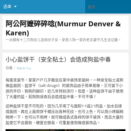
选单
阿公阿嬷碎碎唸(Murmur Denver &
Karen)
一对拥有十二只狗女儿及狗孙子女，享受人狗一家的老夫妻平凡生活记趣。
小心盐饼干（安全粘土）会造成狗盐中毒
分类：
Karen Lu
每逢圣诞节，家家户户几乎都会在家中装饰圣诞树，一种安全粘土或称
做盐面团、盐饼干（salt dougn）的装饰品由于简单易做，又可留下小
孩的手印、狗狗的脚印，近几年特别流行。但是，这种盐饼干由于使用
了大量的盐，若狗狗误食后会造成盐中毒，不可不慎！
这种盐饼干是不可吃的，因为几乎用了与面粉1:1或2:1的盐，加水后揉
成面团，再在上面用饼干模压出各种花纹，也可上色，可以用小烤箱稍
稍烤一下，也可以不用烤，就可做成各式各样的饼干装饰，而且大量的
盐使它不会腐败，硬度也够高，可重复使用做成装饰品。