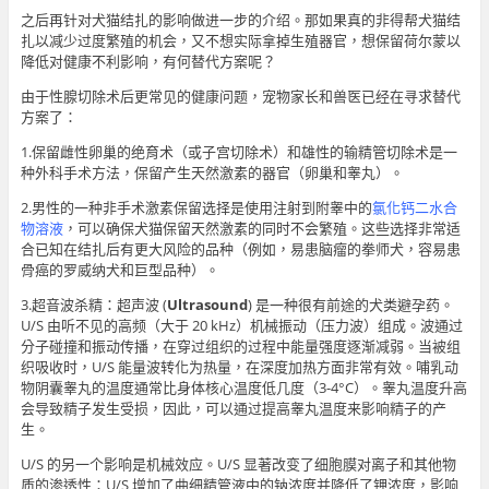
之后再针对犬猫结扎的影响做进一步的介绍。那如果真的非得帮犬猫结
扎以减少过度繁殖的机会，又不想实际拿掉生殖器官，想保留荷尔蒙以
降低对健康不利影响，有何替代方案呢？
由于性腺切除术后更常见的健康问题，宠物家长和兽医已经在寻求替代
方案了：
1.保留雌性卵巢的绝育术（或子宫切除术）和雄性的输精管切除术是一
种外科手术方法，保留产生天然激素的器官（卵巢和睾丸）。
2.男性的一种非手术激素保留选择是使用注射到附睾中的
氯化钙二水合
物溶液
，可以确保犬猫保留天然激素的同时不会繁殖。这些选择非常适
合已知在结扎后有更大风险的品种（例如，易患脑瘤的拳师犬，容易患
骨癌的罗威纳犬和巨型品种）。
3.超音波杀精：超声波 (
Ultrasound
) 是一种很有前途的犬类避孕药。
U/S 由听不见的高频（大于 20 kHz）机械振动（压力波）组成。波通过
分子碰撞和振动传播，在穿过组织的过程中能量强度逐渐减弱。当被组
织吸收时，U/S 能量波转化为热量，在深度加热方面非常有效。哺乳动
物阴囊睾丸的温度通常比身体核心温度低几度（3-4°C）。睾丸温度升高
会导致精子发生受损，因此，可以通过提高睾丸温度来影响精子的产
生。
U/S 的另一个影响是机械效应。U/S 显著改变了细胞膜对离子和其他物
质的渗透性：U/S 增加了曲细精管液中的钠浓度并降低了钾浓度，影响