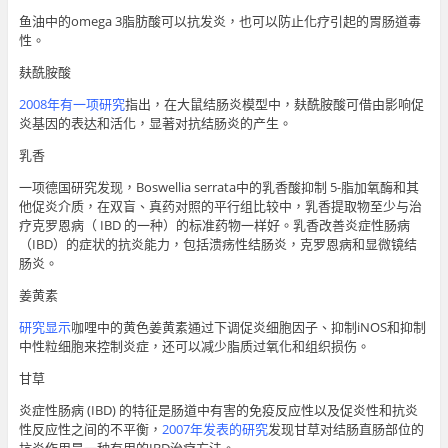
鱼油中的omega 3脂肪酸可以抗发炎，也可以防止化疗引起的胃肠道毒
性。
麸酰胺酸
2008年有一项研究
指出，在大鼠结肠炎模型中，麸酰胺酸可借由影响促
炎基因的表达和活化，显著对抗结肠炎的产生。
乳香
一项德国研究发现，Boswellia serrata中的乳香酸抑制 5-脂加氧酶和其
他促炎介质，在双盲、真药对照的平行组比较中，乳香提取物至少与治
疗克罗恩病（ IBD 的一种）的标准药物一样好。乳香改善炎症性肠病
（IBD）的症状的抗炎能力，包括溃疡性结肠炎，克罗恩病和显微镜结
肠炎。
姜黄素
研究显示
咖哩中的黄色姜黄素通过下调促炎细胞因子、抑制iNOS和抑制
中性粒细胞来控制炎症，还可以减少脂质过氧化和组织损伤。
甘草
炎症性肠病 (IBD) 的特征是肠道中有害的免疫反应性以及促炎性和抗炎
性反应性之间的不平衡，
2007年发表的研究
发现甘草对结肠直肠部位的