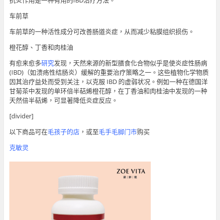
抗炎作用是一种有用的IBD治疗方法。
车前草
车前草的一种活性成分可改善肠道炎症，从而减少粘膜组织损伤。
橙花醇、丁香和肉桂油
有愈来愈多
研究
发现，天然来源的新型膳食化合物似乎是使炎症性肠病
(IBD)（如溃疡性结肠炎）缓解的重要治疗策略之一。这些植物化学物质
因其治疗益处而受到关注，以克服 IBD 的虚弱状况。例如一种在德国洋
甘菊茶中发现的单环倍半萜烯橙花醇，在丁香油和肉桂油中发现的一种
天然倍半萜烯，可显著降低炎症反应。
[divider]
以下商品可在
毛孩子的店
，或至
毛手毛脚门市
购买
克敏灵