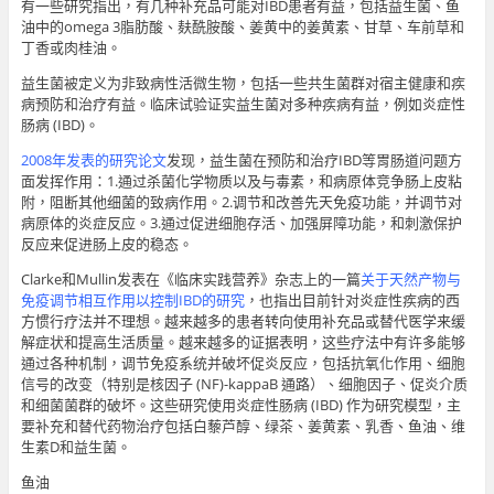
有一些研究指出，有几种补充品可能对IBD患者有益，包括益生菌、鱼
油中的omega 3脂肪酸、麸酰胺酸、姜黄中的姜黄素、甘草、车前草和
丁香或肉桂油。
益生菌被定义为非致病性活微生物，包括一些共生菌群对宿主健康和疾
病预防和治疗有益。临床试验证实益生菌对多种疾病有益，例如炎症性
肠病 (IBD)。
2008年发表的研究论文
发现，益生菌在预防和治疗IBD等胃肠道问题方
面发挥作用：1.通过杀菌化学物质以及与毒素，和病原体竞争肠上皮粘
附，阻断其他细菌的致病作用。2.调节和改善先天免疫功能，并调节对
病原体的炎症反应。3.通过促进细胞存活、加强屏障功能，和刺激保护
反应来促进肠上皮的稳态。
Clarke和Mullin发表在《临床实践营养》杂志上的一篇
关于天然产物与
免疫调节相互作用以控制IBD的研究
，也指出目前针对炎症性疾病的西
方惯行疗法并不理想。越来越多的患者转向使用补充品或替代医学来缓
解症状和提高生活质量。越来越多的证据表明，这些疗法中有许多能够
通过各种机制，调节免疫系统并破坏促炎反应，包括抗氧化作用、细胞
信号的改变（特别是核因子 (NF)-kappaB 通路）、细胞因子、促炎介质
和细菌菌群的破坏。这些研究使用炎症性肠病 (IBD) 作为研究模型，主
要补充和替代药物治疗包括白藜芦醇、绿茶、姜黄素、乳香、鱼油、维
生素D和益生菌。
鱼油