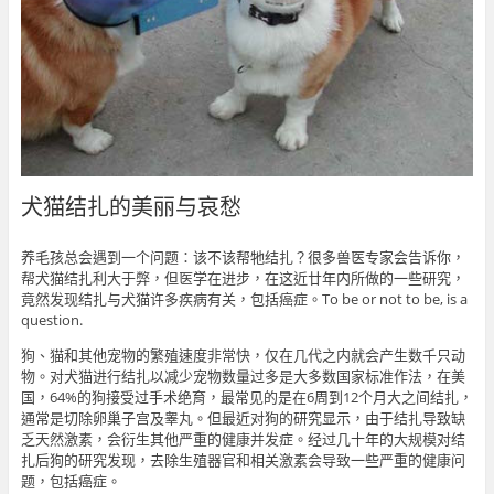
犬猫结扎的美丽与哀愁
养毛孩总会遇到一个问题：该不该帮牠结扎？很多兽医专家会告诉你，
帮犬猫结扎利大于弊，但医学在进步，在这近廿年内所做的一些研究，
竟然发现结扎与犬猫许多疾病有关，包括癌症。To be or not to be, is a
question.
狗、猫和其他宠物的繁殖速度非常快，仅在几代之内就会产生数千只动
物。对犬猫进行结扎以减少宠物数量过多是大多数国家标准作法，在美
国，64%的狗接受过手术绝育，最常见的是在6周到12个月大之间结扎，
通常是切除卵巢子宫及睾丸。但最近对狗的研究显示，由于结扎导致缺
乏天然激素，会衍生其他严重的健康并发症。经过几十年的大规模对结
扎后狗的研究发现，去除生殖器官和相关激素会导致一些严重的健康问
题，包括癌症。