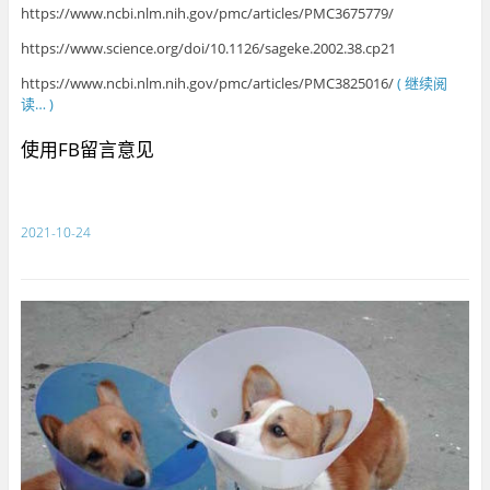
https://www.ncbi.nlm.nih.gov/pmc/articles/PMC3675779/
https://www.science.org/doi/10.1126/sageke.2002.38.cp21
https://www.ncbi.nlm.nih.gov/pmc/articles/PMC3825016/
( 继续阅
读… )
使用FB留言意见
2021-10-24