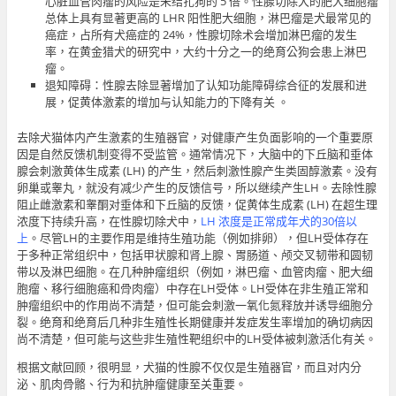
心脏血管肉瘤的风险是未结扎狗的 5 倍。性腺切除犬的肥大细胞瘤
总体上具有显著更高的 LHR 阳性肥大细胞，淋巴瘤是犬最常见的
癌症，占所有犬癌症的 24%，性腺切除术会增加淋巴瘤的发生
率，在黄金猎犬的研究中，大约十分之一的绝育公狗会患上淋巴
瘤。
退知障碍：性腺去除显著增加了认知功能障碍综合征的发展和进
展，促黄体激素的增加与认知能力的下降有关 。
去除犬猫体内产生激素的生殖器官，对健康产生负面影响的一个重要原
因是自然反馈机制变得不受监管。通常情况下，大脑中的下丘脑和垂体
腺会刺激黄体生成素 (LH) 的产生，然后刺激性腺产生类固醇激素。没有
卵巢或睾丸，就没有减少产生的反馈信号，所以继续产生LH。去除性腺
阻止雌激素和睾酮对垂体和下丘脑的反馈，促黄体生成素 (LH) 在超生理
浓度下持续升高，在性腺切除犬中，
LH 浓度是正常成年犬的30倍以
上
。尽管LH的主要作用是维持生殖功能（例如排卵），但LH受体存在
于多种正常组织中，包括甲状腺和肾上腺、胃肠道、颅交叉韧带和圆韧
带以及淋巴细胞。在几种肿瘤组织（例如，淋巴瘤、血管肉瘤、肥大细
胞瘤、移行细胞癌和骨肉瘤）中存在LH受体。LH受体在非生殖正常和
肿瘤组织中的作用尚不清楚，但可能会刺激一氧化氮释放并诱导细胞分
裂。绝育和绝育后几种非生殖性长期健康并发症发生率增加的确切病因
尚不清楚，但可能与这些非生殖性靶组织中的LH受体被刺激活化有关。
根据文献回顾，很明显，犬猫的性腺不仅仅是生殖器官，而且对内分
泌、肌肉骨骼、行为和抗肿瘤健康至关重要。