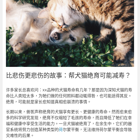
比悲伤更悲伤的故事：帮犬猫绝育可能减寿？
许多家长总喜欢问：xx品种的犬猫寿命有几年？那是因为深知犬猫的寿
命比人类短太多，为牠们做的任何照料都动辄得咎，也可能适得其反。
绝育，可能就是家长愈知道真相愈崩溃的事情。
长期以来，兽医声称绝育的犬猫享有更长、更健康的寿命。然而愈来愈
多的科学研究发现，绝育不仅缩短了毛孩的寿命，而且降低了牠们在幸
福和健康中享受生活的能力。一旦犬猫被绝育了，在余生中，它们的器
官系统将努力创造某种类型的
荷
尔蒙平衡，无法维持荷尔蒙平衡会导致
灾难性的后果。