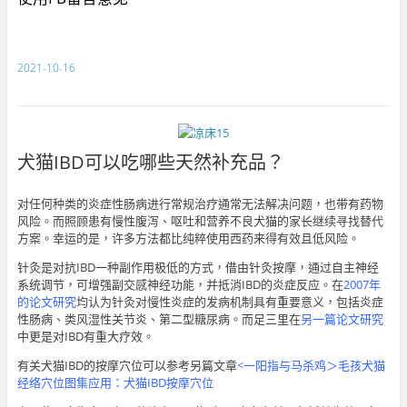
2021-10-16
犬猫IBD可以吃哪些天然补充品？
对任何种类的炎症性肠病进行常规治疗通常无法解决问题，也带有药物
风险。而照顾患有慢性腹泻、呕吐和营养不良犬猫的家长继续寻找替代
方案。幸运的是，许多方法都比纯粹使用西药来得有效且低风险。
针灸是对抗IBD一种副作用极低的方式，借由针灸按摩，通过自主神经
系统调节，可增强副交感神经功能，并抵消IBD的炎症反应。在
2007年
的论文研究
均认为针灸对慢性炎症的发病机制具有重要意义，包括炎症
性肠病、类风湿性关节炎、第二型糖尿病。而足三里在
另一篇论文研究
中更是对IBD有重大疗效。
有关犬猫IBD的按摩穴位可以参考另篇文章
<一阳指与马杀鸡＞毛孩犬猫
经络穴位图集应用：犬猫IBD按摩穴位