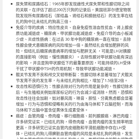
尿失禁和尿路结石：1965年即发现雌性犬尿失禁和性腺切除之间
的关联，在评估了超过200万只狗的记录后，美国班菲尔德宠物医
院发现所有尿路结石（尿结晶、肾结石和膀胱结石）的发生率在结
扎的狗中比未结扎的狗高三倍。
免疫介导的疾病：特应性皮炎、自身免疫性溶血性贫血、肾上腺皮
质功能减退症、糖尿病、甲状腺功能减退症、免疫介导的血小板减
少症、炎症性肠病：在过去 30 年中狗的糖尿病一直在增加，去除
性腺会使犬患糖尿病的风险增加一倍。虽然结扎会增加肥胖的风
险，但结扎后糖尿病患病率的增加与肥胖无关 ，可能是LH对胰腺
的直接影响（例如，慢性胰腺炎）。去除性腺对甲状腺功能有深远
的影响 ，并且是狗甲状腺低下的最重要原因，可能持续的LH受体
干扰了甲状腺中TSH的作用机制，导致甲状腺功能减退。
髋关节发育不良和颅交叉韧带断裂：性腺切除术显著增加了犬髋关
节发育不良的发生率，与未结扎的狗相比，增加了1.5倍至2倍。
攻击性和恐惧行为：性腺去除对行为的作用是复杂的，性腺切除术
后，与生殖相关例如尿尿标记的行为会减少或消除。然而，恐惧和
攻击性往往会加剧，如对暴风雨、噪音、胆怯、分离焦虑都会显著
增加。行为与恐惧和侵略有关的行为由海马体和下丘脑控制，而海
马体和下丘脑中富含促黄体生成素受体。
癌症：血管肉瘤、骨肉瘤、移行细胞癌、前列腺腺癌、淋巴肉瘤：
许多研究证实，已结扎的狗，得骨肉瘤、血管肉瘤的发生频率明显
更高，许多研究已证实血管内皮细胞和平滑肌细胞中存在LH受
体，已结扎的狗儿得脾脏血管肉瘤的风险是未结扎狗的两倍，发生