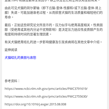
由此可见犬猫的荷尔蒙轴（即下丘脑-垂体-性腺和/或下丘脑-垂体-肾上
腺）失调，可能加速衰老过程，从而损害犬猫的生活质量和缩短他们的
寿命。
最后，正如这些研究论文所显示的，压力似乎与绝育高度相关。性类固
醇（受绝育或其他内分泌干扰物影响）是决定压力适应性皮质醇产生的
程度和持续时间的显著生理因素。
有关犬猫绝育结扎的进一步影响健康及引发疾病将在其他文章中介绍。
延伸阅读
犬猫结扎的美丽与哀愁
参考资料：
https://www.ncbi.nlm.nih.gov/pmc/articles/PMC3791619/
https://www.ncbi.nlm.nih.gov/pmc/articles/PMC2755630/
https://doi.org/10.1016/j.exger.2015.08.008