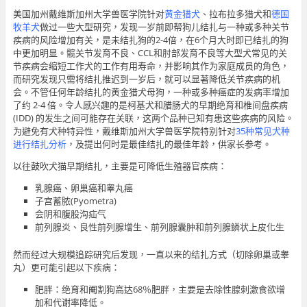
美国加州戴维斯加州大学兽医学院针对
黄金猎犬
、拉布拉多猎犬和
德国
牧羊犬
做过一些大型研究，发现一岁前即帮狗儿结扎与一种或多种关节
疾病的风险增加有关，是未结扎狗的2-4倍，在6个月大时即已结扎的狗
中更加明显。髋关节发育不良、CCL和肘部发育不良等大型犬常见的关
节疾病会缩短工作犬的工作有用寿命，并影响其作为家庭成员的角色，
而研究发现只需将结扎推迟到一岁后，就可以显著降低关节疾病的机
会。不管任何年龄结扎的黄金猎犬母狗，一种或多种癌症的发病率增加
了约 2-4 倍。令人感兴趣的是柯基犬和腊肠犬的早期绝育和椎间盘疾病
(IDD) 的发生之间可能存在关联，这两个品种已知有患这些疾病的风险。
为避免有犬种特异性，戴维斯加州大学兽医学院特别针对
35种常见犬种
进行结扎分析
，及提出何时是最佳结扎的最佳年龄，供家长参考。
以往鼓吹犬猫早期结扎，主要是可降低生殖器官疾病：
乳腺癌、卵巢癌和睾丸癌
子宫蓄脓(Pyometra)
会阴和腹股沟疝气
前列腺炎、良性前列腺增生、前列腺囊肿和前列腺鳞状上皮化生
然而经过大规模追踪研究后发现，一直以来的结扎方式（切除卵巢或睾
丸）更可能引起以下疾病：
肥胖：绝育和阉割狗高达68％肥胖，主要是去除性腺刺激食欲增
加和代谢率降低。