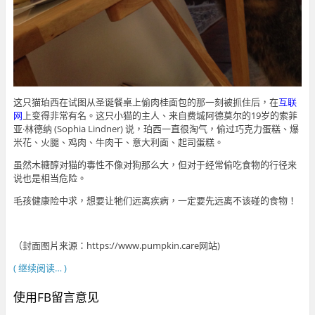
这只猫珀西在试图从圣诞餐桌上偷肉桂面包的那一刻被抓住后，在
互联
网
上变得非常有名。这只小猫的主人、来自费城阿德莫尔的19岁的索菲
亚·林德纳 (Sophia Lindner) 说，珀西一直很淘气，偷过巧克力蛋糕、爆
米花、火腿、鸡肉、牛肉干、意大利面、起司蛋糕。
虽然木糖醇对猫的毒性不像对狗那么大，但对于经常偷吃食物的行径来
说也是相当危险。
毛孩健康险中求，想要让牠们远离疾病，一定要先远离不该碰的食物！
（封面图片来源：https://www.pumpkin.care网站)
( 继续阅读… )
使用FB留言意见