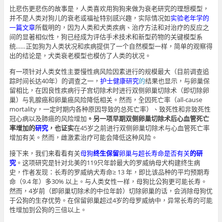
比悲伤更悲伤的故事是，人类喜欢用狗狗来做为衰老研究的理想模型，
并不是人类对狗儿的衰老或福祉特别感兴趣，实际情况如
实验老年学的
一篇文章
所载明的，因为人类和犬类疾病、治疗方法和对治疗的反应之
间的显著相似性，狗已经成为评估手术技术和新型药物的关键模型系
统
……
正如狗为人类状况和疾病提供了一个自然模型一样，简单的观察得
出的结论是，犬类衰老模型也模仿了人类的状况。
有一项针对人类女性主要慢性病风险因素进行的规模最大（目前调查追
踪时间长达40年）的调查之一，
护士健康研究
的
结果也显示，与卵巢保
留相比，在因良性疾病行子宫切除术时进行双侧卵巢切除术（即切除卵
巢）与乳腺癌和卵巢癌风险降低相关。然而，全因死亡率（all-cause
mortality，一定时期内各种原因导致的总死亡率）、致死性和非致死性
冠心病以及肺癌的风险增加
。另一项
早期双侧卵巢切除术后心血管死亡
率增加的
研究
，也证实
在45岁之前进行双侧卵巢切除术与心血管死亡率
增加有关。然而，雌激素治疗可能会降低这种风险。
接下来，我们来看看有关
母狗
终生保留
卵巢与超长寿命是否有关
的研
究
。这项研究是针对北美的119只年龄最大的罗威纳母犬构建终生病
史，作者发现：长寿的罗威纳犬寿命≥ 13 年，即比该品种的平均预期寿
命（9.4 年）多30% 以上。与人类女性一样，母狗比公狗更可能长寿。
然而，4岁前（即卵巢切除术的中位年龄）切除卵巢的话，会消除母狗优
于公狗的生存优势。在保留卵巢超过4岁的母罗威纳中，异常长寿的可能
性增加到公狗的三倍以上。