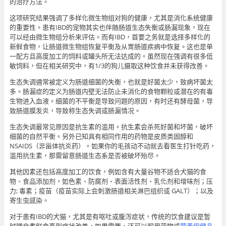
的治疗方法。
这项研究结果强调了多样化微生物组对狗的健康，尤其是消化系统健康
的重要性。患有IBD的宠物其实也伴随肠道生态失衡或肠漏现象，现在
可以经由微生物组分析来评估。而有IBD，首要之务就是选择多样化的
新鲜食物，让肠道微生物组恢复平衡及从胃肠道疾病中恢复。这也是单
一配方且高度加工的饲料或罐头所无法达成的。虽然现在强调有很多低
敏饲料，但在相关研究中，有1/3的狗儿摄取这种饮食并未获得改善。
生态失调通常被定义为肠道细菌的失衡，也就是好菌太少，致病坏菌太
多。肠漏症的定义为肠道内壁无法防止未消化的食物颗粒或潜在的有毒
生物进入血液。细菌的不平衡是导致问题的原因，有时还有酵母菌，导
致肠道膜发炎，导致称生态失调或肠漏情况。
生态失调最常见原因是抗生素的滥用。抗生素会杀死好菌和坏菌，破坏
细菌的自然平衡。另外已知具有相同作用的药物是皮质类固醇和
NSAIDS（非甾体抗炎药）。如果你的毛孩动不动就去看医生打针吃药，
滥用抗生素，那需留意肠道生态系是否被破坏殆尽。
其他因素还包括高度加工的饮食，例如含有大量谷物不适合犬猫的食
物、食品添加剂，如色素、防腐剂、表面活性剂、乳化剂和增味剂；压
力; 毒素；疫苗（疫苗实际上会刺激肠道相关淋巴组织或 GALT）；以及
寄生虫感染。
对于患有IBD的犬猫，尤其是有呕吐或腹泻症状，传统的饮食建议是暂
时喂自煮鲜食直到症状改善，如果需要，还可以服用药物或
营养保健品