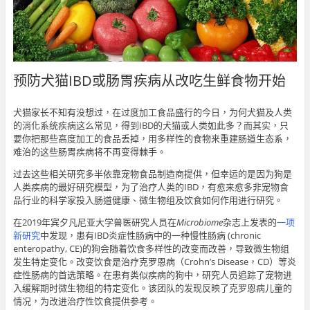
预防犬猫IBD或肠胃疾病从改吃生鲜食物开始
犬猫家长不知有没想过，在过度加工食品盛行的今日，为何犬猫及人类
的消化系统疾病这么常见，得到IBD的犬猫或人类如此多？而其实，只
要你把那些高度加工的食品丢掉，用多样性的食物来重建肠道生态系，
难治的这些肠胃疾病将不再变得棘手。
过去这些相关研究多半依靠宠物食品制造商提供，但幸运的是因为狗是
人类疾病的最好研究模型，为了治疗人类的IBD，有愈来愈多非宠物食
品行业的科学家投入肠道健康、微生物组及饮食如何作用进行研究。
在2019年宾夕凡尼亚大学兽医研究人员在
Microbiome
杂志上发表的
一项
新研究
中发现，患有IBD炎症性肠病中的一种慢性肠病 (chronic
enteropathy, CE)的狗会随着饮食多样性的改变而改善，导致微生物组
发生特定变化。改变饮食是治疗克罗恩病（Crohn’s Disease，CD）等炎
症性肠病的首选策略。在患有类似疾病的狗中，研究人员追踪了宠物进
入缓解期时微生物组的特定变化。该团队的发现反映了克罗恩病儿童的
情况，为改进治疗性饮食提供参考。