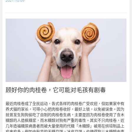
2021-10-09
顾好你的肉桂卷，它可能对毛孩有剧毒
最近肉桂卷成了全民运动，各式各样的肉桂卷广受欢迎，但如果家中有
养犬猫的家长，可得小心把肉桂卷收好，最好上锁，以免被误食。因为
就曾发生狗狗偷吃了自制的肉桂卷生病，主要是因为肉桂卷使用了含木
糖醇的人造枫糖浆，而木糖醇对狗有严重的毒性。其实不只肉桂卷，近
几年造福糖尿病患者而被大量使用的代糖「木糖醇」被用在烘培制品上
愈来愈多，例如中秋节的无糖月饼，冰皮月饼，也使得狗儿木糖醇中毒