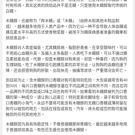
时有所闻。其实这类的烘焙品并不是无糖，只是使用木糖醇取代传统的
白糖。
木糖醇，也被称为「桦木糖」或「木糖」（由桦木和其他木制品制
成），越来越多地用于人类产品中。因为它以一种不会导致人体血糖或
胰岛素水平升高的方式使食物变甜，被用于为糖尿病患者准备的糖果和
烘焙食品中。
木糖醇对人类是福音，尤其糖尿病、脂肪肝患者，在享受甜味时，可以
不用担心血糖升高，及摄入太多脂肪。人类吃下木糖醇，可以不通过胰
岛素就能合成、代谢。但是木糖醇对狗来说，却是一种毒药，因为狗的
生理缺陷，吃了木糖醇会引起胰岛素的异常分泌，让狗狗的血糖迅速下
降，还会损害狗狗的肝脏，出现休克、抽搐等症状，严重情况会死亡。
到目前为止，含木糖醇的口香糖对狗可能特别危险，大包装通常含有40
到50片，每片口香糖的木糖醇含量在不同品牌之间有所不同，而且在同
一品牌的不同类型或口味之间也有所不同。如果看到木糖醇被列为口香
糖的第一种成分，请让狗儿远离它！特别是喜欢翻钱包、袋子和背包找
口香糖的小淘气。永远不要将可能含有木糖醇的无糖口香糖或薄荷留在
狗可以碰到的地方，包括在钱包或背包、汽车、床头柜或您的狗可能接
触到的任何其他地方。
木糖醇因为具有热稳定性，不像普通糖那样焦糖化，最近越来越多地用
于普通烘焙食品，有些花生酱也会使用木糖醇。