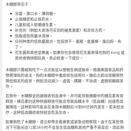
木糖醇常见于：
牙膏、漱口水、薄荷糖。
止咳糖浆和止咳药水。
儿童和成人咀嚼维生素。
补充剂（例如大卖场可买到的褪黑激素）和非处方药。
低脂或低热量冰淇淋。
任何种类的低热量甜点，包括饼干、蛋糕、能量棒、蛋白粉、布
丁。
花生酱和其他坚果酱。如果你也会使用花生酱来填充狗的 Kong 或
其他食物拼图玩具，务必检查一下成份。
木糖醇只需被狗吃下一点点就足以使牠生病或致命。根据美国食品和药
物管理局的说法，狗的木糖醇中毒症状包括呕吐，随后立即出现糖突然
降低相关的症状，例如活动减少、虚弱、蹒跚、不协调、虚脱和癫痫发
作。
在狗中，木糖醇会迅速吸收到血液中，并可能导致胰腺中的胰岛素有效
释放。胰岛素的这种快速释放可能会导致血糖水平（低血糖）迅速而显
著降低，这种影响可能会在食用木糖醇后10到60分钟内发生。若未经治
疗，这种低血糖症很快就会危及生命。
如果狗吃了木糖醇，请立即带去看兽医或紧急动物医院。由于在某些情
况下可能长达12至24小时不会发生低血糖和其他严重不良反应，因此狗