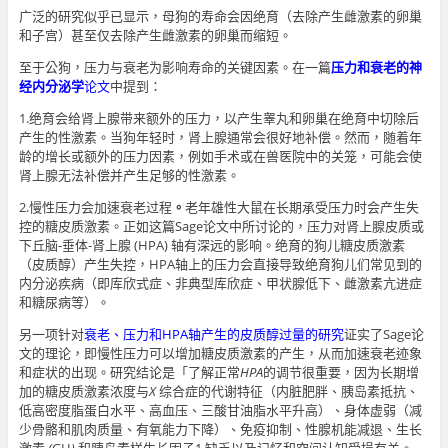
广泛的研究似乎已显示，母狗的寿命会因绝育（去除产生雌激素的卵巢
和子宫）甚至仅去除产生雌激素的卵巢而缩短。
至于公狗，压力与衰老为影响寿命的关键因素。在一篇
压力和衰老的神
经内分泌学
论文
中提到：
1.绝育会给肾上腺带来额外的压力，以产生睾丸和卵巢在绝育中切除后
产生的性激素。当狗年轻时，肾上腺通常会很好地补偿。然而，随着年
龄的增长或额外的压力因素，例如手术或在兽医院中的关笼，可能会使
肾上腺无法补偿并产生足够的性激素。
2.慢性压力会加速衰老过程
。
老年雄性大鼠在长期承受压力时会产生失
控的糖皮质激素。正如这篇Sage论文中所讨论的，压力对肾上腺皮质或
下丘脑-垂体-肾上腺 (HPA) 轴有深远的影响。绝育的狗儿糖皮质激素
（皮质醇）产生失控，HPA轴上的压力会直接导致绝育狗儿们常见到的
内分泌疾病（即库欣式症、非典型库欣症、甲状腺低下、雌激素亢进症
和糖尿病等）。
另一项针对
衰老、压力和HPA轴产生的皮质醇过量的研究
证实了Sage论
文的理论，即慢性压力可以增加糖皮质激素的产生，从而加速衰老迹象
和症状的出现。研究结论是「了解正常
HPA
的调节很重要，因为长期增
加的糖皮质激素浓度与
X
综合症的代谢特征（内脏肥胖、胰岛素抵抗、
低高密度脂蛋白水平、高血压、三酸甘油脂水平升高）、身体虚弱（减
少骨骼和肌肉质量、有氧能力下降）、免疫抑制、性腺机能减退、生长
激素
(
GH
)
和胰岛素样生长因子1
缺乏以及记忆和空间认知受损有关。