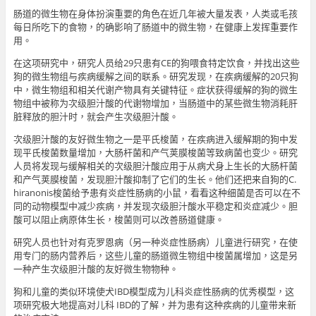
肠道的微生物在身体扮演重要的角色在近几年被大量发表，人类或毛孩
每日所吃下的食物，的确影响了肠道中的微生物，在健康上发挥重要作
用。
在这项研究中，研究人员给29只患有CE的狗喂食特定饮食，并找出这些
狗的微生物组与疾病缓解之间的联系。研究发现，在疾病缓解的20只狗
中，微生物组和相关代谢产物具有关键特征。症状获得缓解的狗的微生
物组中被称为次级胆汁酸的代谢物增加，当肠道中的某些微生物消耗肝
脏释放的胆汁时，就会产生次级胆汁酸。
次级胆汁酸的友好微生物之一是平氏梭菌，在疾病进入缓解期的狗中发
现平氏梭菌数量增加，大肠杆菌和产气荚膜梭菌等致病菌也变少。研究
人员将发现与缓解相关的次级胆汁酸应用于从病犬身上生长的大肠杆菌
和产气荚膜梭菌，发现胆汁酸抑制了它们的生长。他们还把来自狗的C.
hiranonis梭菌给予患有炎症性肠病的小鼠，看看这种细菌是否可以在不
同的动物模型中减少疾病，并发现次级胆汁酸水平稳定和炎症减少。胆
酸可以阻止病原体生长，梭菌则可以改善肠道健康。
研究人员也针对有克罗恩病（另一种炎症性肠病）儿童进行研究，在使
用专门的肠内营养后，这些儿童的肠道微生物组中梭菌属增加，这是另
一种产生次级胆汁酸的友好微生物物种。
狗和儿童的类似环境使犬IBD模型成为儿科炎症性肠病的优秀模型，这
项研究极大地提高对儿科 IBD的了解，并为患有这种疾病的儿童带来新