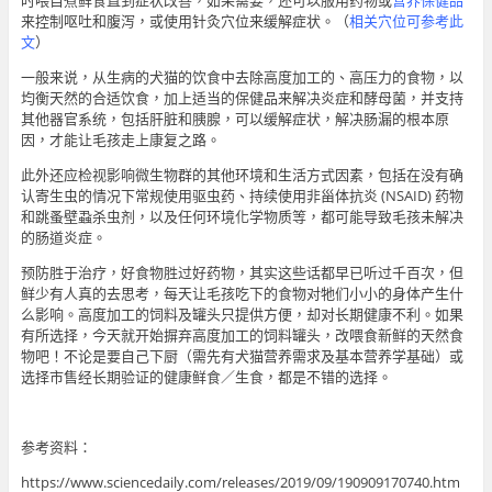
来控制呕吐和腹泻，或使用针灸穴位来缓解症状。（
相关穴位可参考此
文
）
一般来说，从生病的犬猫的饮食中去除高度加工的、高压力的食物，以
均衡天然的合适饮食，加上适当的保健品来解决炎症和酵母菌，并支持
其他器官系统，包括肝脏和胰腺，可以缓解症状，解决肠漏的根本原
因，才能让毛孩走上康复之路。
此外还应检视影响微生物群的其他环境和生活方式因素，包括在没有确
认寄生虫的情况下常规使用驱虫药、持续使用非甾体抗炎 (NSAID) 药物
和跳蚤壁蝨杀虫剂，以及任何环境化学物质等，都可能导致毛孩未解决
的肠道炎症。
预防胜于治疗，好食物胜过好药物，其实这些话都早已听过千百次，但
鲜少有人真的去思考，每天让毛孩吃下的食物对牠们小小的身体产生什
么影响。高度加工的饲料及罐头只提供方便，却对长期健康不利。如果
有所选择，今天就开始摒弃高度加工的饲料罐头，改喂食新鲜的天然食
物吧！不论是要自己下厨（需先有犬猫营养需求及基本营养学基础）或
选择市售经长期验证的健康鲜食／生食，都是不错的选择。
参考资料：
https://www.sciencedaily.com/releases/2019/09/190909170740.htm