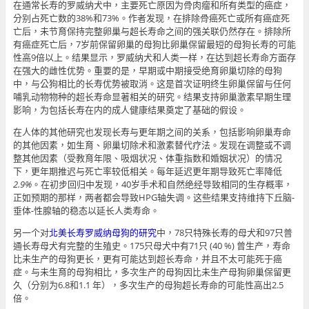
在通常长寿的罗威纳犬中，主要死亡原因为骨肉瘤和所有类型的癌症，
分别占死亡数的38%和73%。作者发现，在排除骨癌死亡或所有癌症死
亡后，未节育保持完整卵巢与超长寿命之间的强关联仍然存在。排除所
有癌症死亡后，7岁前保留卵巢的母狗比卵巢保留最短的母狗长寿的可能
性高9倍以上。结果显示，罗威纳犬和人类一样，在达到超长寿命方面存
在强大的雌性优势。重要的是，早期或中期接受绝育卵巢切除的母狗
中，与公狗相比的长寿优势被取消。这是首次证明终生卵巢保留与任何
哺乳动物物种的超长寿命显著相关的研究。结果支持卵巢激素早期生理
影响，为包括长寿在内的成人健康结果奠定了基础的假设。
在人体的其他研究也发现长寿与更年期之间的关系，包括影响卵巢寿命
的其他因素，如生育、卵巢切除术和激素替代疗法。发现在调整或不调
整其他因素（受教育年限、吸烟状况、体重指数和婚姻状况）的情况
下，更年期推迟与死亡率较低相关。每年延迟更年期导致死亡率降低
2.9%
。在初步回归中发现，40岁手术和自然绝经导致相同的生存概率，
正如预期的那样，两者都会导致HPG轴失调。这些结果支持维持下丘脑
-
垂体
-
性腺轴的稳态以延长人类寿命。
另一个对
北美长寿罗威纳母狗的研究
中，78只特殊长寿的母犬和97只普
通长寿母犬有完整的生殖史。175只母犬中有71只 (40 %) 曾生产，寿命
比未生产的母狗更长，更有可能达到超长寿命，并且不太可能死于癌
症。与未生育的母狗相比，多次生产的母狗因比未生产母狗卵巢保留更
久（分别为6.8和1.1 年），多次生产的母狗超长寿命的可能性高出2.5
倍。