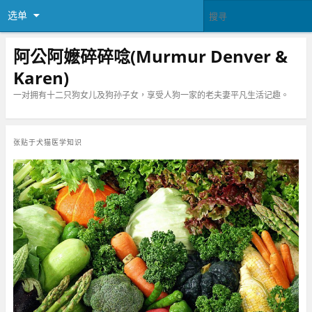
选单
阿公阿嬷碎碎唸(Murmur Denver &
Karen)
一对拥有十二只狗女儿及狗孙子女，享受人狗一家的老夫妻平凡生活记趣。
张贴于
犬猫医学知识