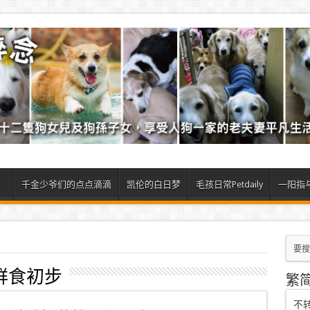
）
千金少爷们的点点滴滴
凯伦的白日梦
毛孩日常Petdaily
一阳指
鲜食初步
繁
不