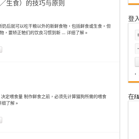
／生食）的技巧与原则
登
断奶后就可以吃干粮以外的新鲜食物，包括鲜食或生食。但
，要矫正牠们的饮良习惯到新 ...
详细了解 »
在F
，决定喂食量 制作鲜食之前，必须先计算猫狗所需的喂食
详细了解 »