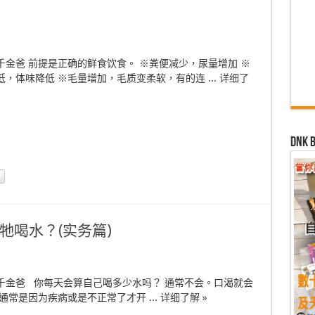
千金爸 前提是正确的鲜食饮食。 ※粪便减少，尿量增加 ※
，体味降低 ※毛量增加，毛质变柔软，有的连 ...
详细了
dn
牠喝水？(实务篇)
千金爸 你每天会算自己喝多少水吗？ 通常不会。口渴就会
通常是因为疾病或是不正常了才开 ...
详细了解 »