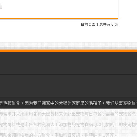
目前页面 1 总共有 6 页
是毛孩鲜食，因为我们视家中的犬猫为家庭里的毛孩子。我们从事宠物鲜
养需求并采用采用各种天然食材来调配出宠物每日每餐所需要的宠物餐点
宠物饲料或是市售各种充满人工添加物的宠物食品可以比拟的。即使宠物
队来调制疾病的处方鲜食，例如狗肾衰竭、狗胰脏炎...等等。