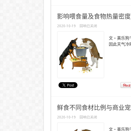
影响喂食量及食物热量密度
2020-10-19
回响已关闭
文・美乐狗
因此天气冷时
鲜食不同食材比例与商业宠
2020-10-19
回响已关闭
文・美乐狗