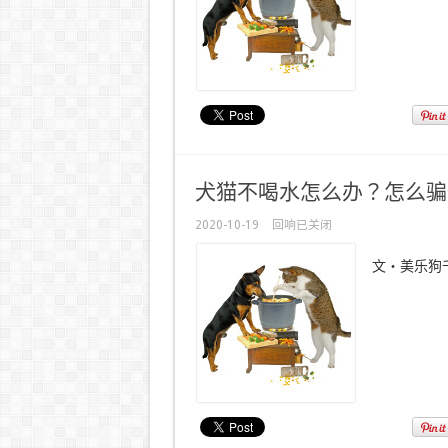
犬猫不喝水怎么办？怎么骗
2020-10-19
回响已关闭
文・美乐