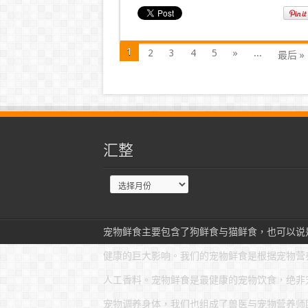
1
2
3
4
5
»
...
最后 »
汇整
宠物鲜食主要包含了狗鲜食与猫鲜食，也可以说
健康的巨大影响。我们的宠物鲜食是根据宠物营
人工香料。宠物鲜食是最健康的宠物饮食，绝非
宠物调养身体，我们也组成了兽医与宠物营养师团