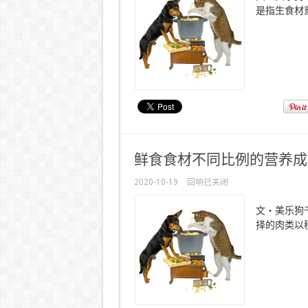
是指生食材重
鲜食食材不同比例的营养成
2020-10-19
回响已关闭
文・美乐狗
择的肉类以稍