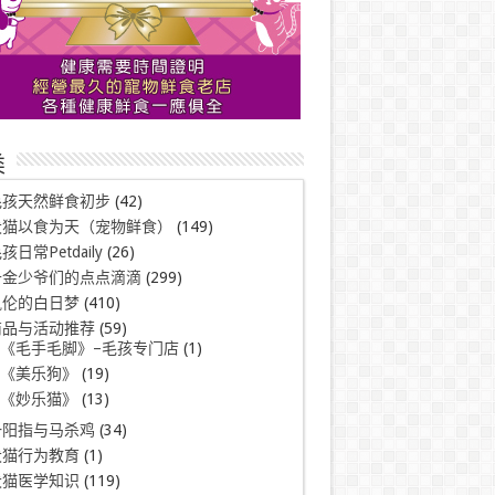
类
毛孩天然鲜食初步
(42)
犬猫以食为天（宠物鲜食）
(149)
孩日常Petdaily
(26)
千金少爷们的点点滴滴
(299)
凯伦的白日梦
(410)
商品与活动推荐
(59)
《毛手毛脚》–毛孩专门店
(1)
《美乐狗》
(19)
《妙乐猫》
(13)
一阳指与马杀鸡
(34)
犬猫行为教育
(1)
犬猫医学知识
(119)