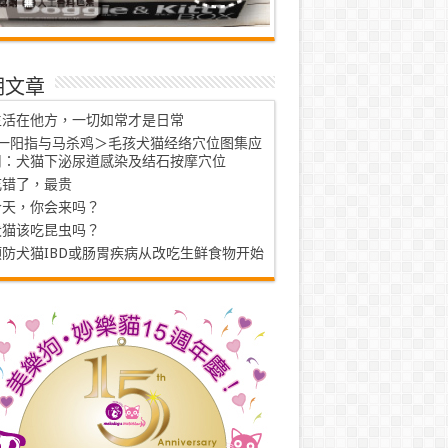
期文章
生活在他方，一切如常才是日常
<一阳指与马杀鸡＞毛孩犬猫经络穴位图集应
用：犬猫下泌尿道感染及结石按摩穴位
吃错了，最贵
今天，你会来吗？
犬猫该吃昆虫吗？
预防犬猫IBD或肠胃疾病从改吃生鲜食物开始