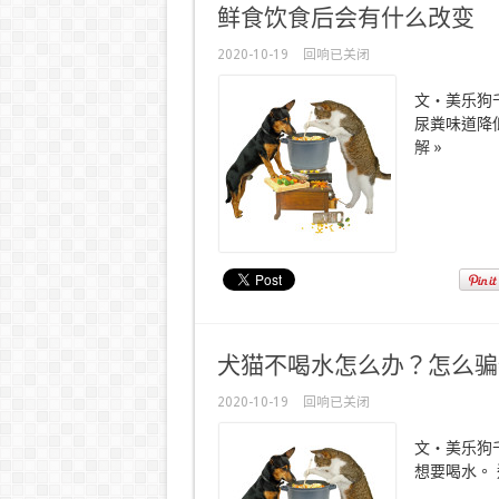
鲜食饮食后会有什么改变
2020-10-19
回响已关闭
文・美乐狗
尿粪味道降低
解 »
犬猫不喝水怎么办？怎么骗
2020-10-19
回响已关闭
文・美乐狗
想要喝水。 