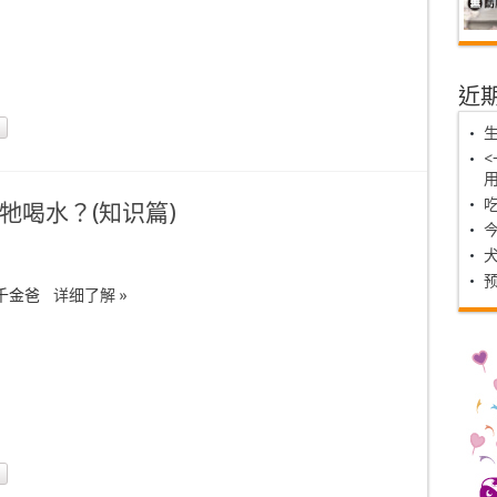
近
牠喝水？(知识篇)
狗千金爸
详细了解 »