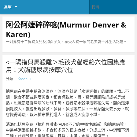
選單
阿公阿嬤碎碎唸(Murmur Denver &
Karen)
一對擁有十二隻狗女兒及狗孫子女，享受人狗一家的老夫妻平凡生活記趣。
<一陽指與馬殺雞＞毛孩犬貓經絡穴位圖集應
用：犬貓糖尿病按摩穴位
分類：
Karen Lu
糖尿病在中醫中稱為消渴症。消渴症就是「水源涵養」的問題。情志不
調、飲食不節或過度勞累，都會導致肺、胃、腎等臟腑陰虛或者是燥
熱，也就是涵養津液的功能下降，或者是水穀津液輸布失常，體內穀津
損耗較大，就會出現多飲、多食、多尿等症狀。一旦身體失去水分，就
會變得消瘦，穀津輸布損耗過大，就會成天疲憊不堪。
消渴包括尿崩症（抗利尿激素(ADH)不足的中樞性尿崩）和糖尿病等，
中醫將消渴根據多飲、多食和多尿的臨床症狀，分成上消、中消和下消
三種。此病晚期，併發眼疾、耳聾、中風、水腫、腹瀉等。