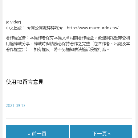
[divider]
中文出處： ★阿公阿嬤碎碎唸★ http://www.murmurdnk.tw/
著作權宣告：本篇作者保有本篇文章相關著作權益，歡迎網路暨非營利
用途轉載分享，轉載時但請務必保持著作之完整（包含作者、出處及本
著作權宣告），如有違反，將不另通知依法追訴侵權行為。
使用FB留言意見
2021-09-13
« 前一頁
下一頁 »