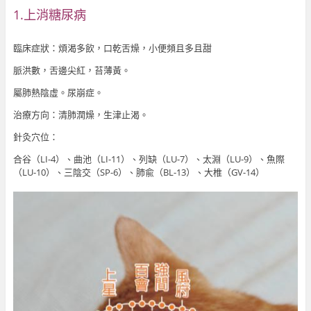
1.上消糖尿病
臨床症狀：煩渴多飲，口乾舌燥，小便頻且多且甜
脈洪數，舌邊尖紅，苔薄黃。
屬肺熱陰虛。尿崩症。
治療方向：清肺潤燥，生津止渴。
針灸穴位：
合谷（LI-4）、曲池（LI-11）、列缺（LU-7）、太淵（LU-9）、魚際
（LU-10）、三陰交（SP-6）、肺兪（BL-13）、大椎（GV-14）