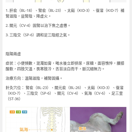
1. 肝兪（BL-18）、腎兪（BL-23）、太谿（KID-3）、復溜（KID-7）補
腎滋陰，益腎陰、降虛火。
2. 關元（CV-4）固腎以治下焦之虛憊。
3. 三陰交（SP-6）調和足三陰經之氣。
陰陽兩虛
症状：小便頻數，混濁如膏，喝水後立即排尿，尿糖，面容憔悴，腰膝
酸軟，四肢欠溫，畏寒肢冷，舌苔淡白而干，脈沉細無力。
治療方向：溫陽滋陰，補腎固攝。
針灸穴位： 腎兪（BL-23）、關元兪（BL-26）、太谿（KID-3）、復溜
（KID-7）、三陰交（SP-6）、關元（CV-4）、氣海（CV-6）、足三里
（ST-36）