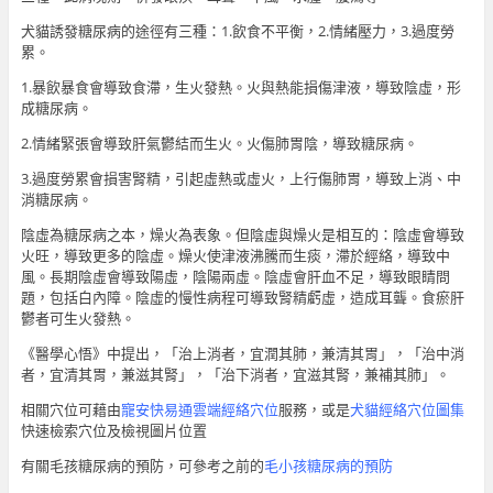
犬貓誘發糖尿病的途徑有三種：1.飲食不平衡，2.情緒壓力，3.過度勞
累。
1.暴飲暴食會導致食滯，生火發熱。火與熱能損傷津液，導致陰虛，形
成糖尿病。
2.情緒緊張會導致肝氣鬱結而生火。火傷肺胃陰，導致糖尿病。
3.過度勞累會損害腎精，引起虛熱或虛火，上行傷肺胃，導致上消、中
消糖尿病。
陰虛為糖尿病之本，燥火為表象。但陰虛與燥火是相互的：陰虛會導致
火旺，導致更多的陰虛。燥火使津液沸騰而生痰，滯於經絡，導致中
風。長期陰虛會導致陽虛，陰陽兩虛。陰虛會肝血不足，導致眼睛問
題，包括白內障。陰虛的慢性病程可導致腎精虧虛，造成耳聾。食瘀肝
鬱者可生火發熱。
《醫學心悟》中提出，「治上消者，宜潤其肺，兼清其胃」，「治中消
者，宜清其胃，兼滋其腎」，「治下消者，宜滋其腎，兼補其肺」。
相關穴位可藉由
寵安快易通雲端經絡穴位
服務，或是
犬貓經絡穴位圖集
快速檢索穴位及檢視圖片位置
有關毛孩糖尿病的預防，可參考之前的
毛小孩糖尿病的預防