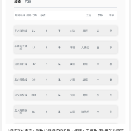
「經絡穴位查詢」列出12條經絡的名稱、代碼、五行及相對應的季節等