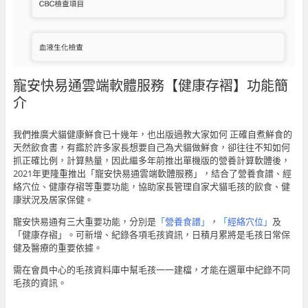
寵安快易通雲端軟體服務【健康存褶】功能簡
介
我們推廣犬貓健康鮮食已十幾年，也出版過教大家如何 正確自煮鮮食的
天然飲食書，有鑑於許多家長想要自己為犬貓做鮮食，卻往往不知如何
抓正確比例，計算熱量，因此繼多年前推出單機版的營養計算軟體後，
2021年更隆重推出「寵安快易通雲端軟體服務」，結合了營養食譜、經
絡穴位、健康存褶等重要功能，協助家長管理自家犬貓毛孩的飲食、健
康狀況及居家保健。
寵安快易通有三大重要功能，分別是
「
營養食譜
」
，
「
經絡穴位
」
及
「健康存褶」。可新增、紀錄各項毛孩資訊，日積月累將是毛孩日常保
健及醫療的重要依據。
需在會員中心的毛孩資料庫中幫毛孩一一建檔，才能在選單中紀錄不同
毛孩的資訊。