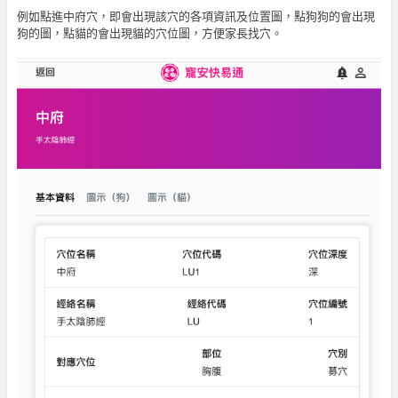
例如點進中府穴，即會出現該穴的各項資訊及位置圖，點狗狗的會出現
狗的圖，點貓的會出現貓的穴位圖，方便家長找穴。