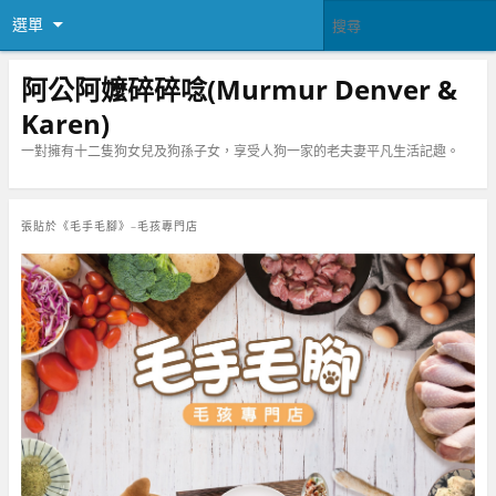
選單
阿公阿嬤碎碎唸(Murmur Denver &
Karen)
一對擁有十二隻狗女兒及狗孫子女，享受人狗一家的老夫妻平凡生活記趣。
張貼於
《毛手毛腳》–毛孩專門店