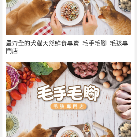
最齊全的犬貓天然鮮食專賣–毛手毛腳–毛孩專
門店