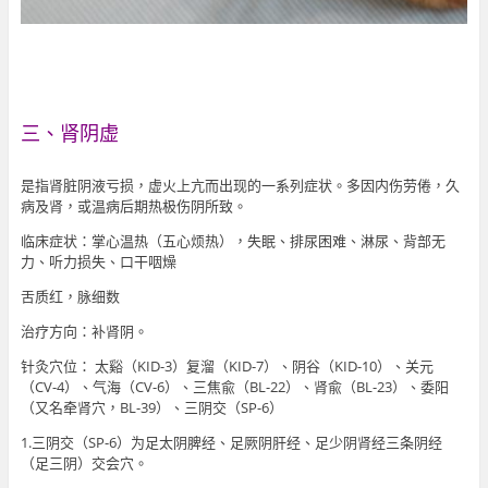
三、肾阴虚
是指肾脏阴液亏损，虚火上亢而出现的一系列症状。多因内伤劳倦，久
病及肾，或温病后期热极伤阴所致。
临床症状：掌心温热（五心烦热），失眠、排尿困难、淋尿、背部无
力、听力损失、口干咽燥
舌质红，脉细数
治疗方向：补肾阴。
针灸穴位： 太谿（KID-3）复溜（KID-7）、阴谷（KID-10）、关元
（CV-4）、气海（CV-6）、三焦兪（BL-22）、肾兪（BL-23）、委阳
（又名牵肾穴，BL-39）、三阴交（SP-6）
1.三阴交（SP-6）为足太阴脾经、足厥阴肝经、足少阴肾经三条阴经
（足三阴）交会穴。