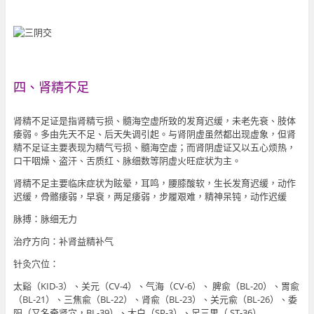
四、肾精不足
肾精不足证是指肾精亏损、髓海空虚所致的发育迟缓，未老先衰、肢体
痿弱。多由先天不足、后天失调引起。与肾阴虚虽然都出现虚象，但肾
精不足证主要表现为精气亏损、髓海空虚；而肾阴虚证又以五心烦热，
口干咽燥、盗汗、舌质红、脉细数等阴虚火旺症状为主。
肾精不足主要临床症状为眩晕，耳鸣，腰膝酸软，生长发育迟缓，动作
迟缓，骨骼痿弱，早衰，两足痿弱，步履艰难，精神呆钝，动作迟缓
脉搏：脉细无力
治疗方向：补肾益精补气
针灸穴位：
太谿（KID-3）、关元（CV-4）、气海（CV-6）、 脾兪（BL-20）、胃兪
（BL-21）、三焦兪（BL-22）、肾兪（BL-23）、关元兪（BL-26）、委
阳（又名牵肾穴，BL-39）、太白（SP-3）、足三里（ ST-36）