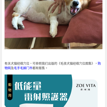
有关犬猫经络穴位，可参照我们出版的《毛孩犬猫经络穴位图集》，
购
物网
及
毛手毛脚门市
都有贩售。