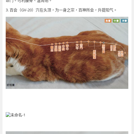
命门。可利腰脊、温肾阳。
3. 百会（GV-20）穴在头顶，为一身之宗，百神所会，升提阳气。