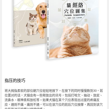
指压的技巧
将大拇指柔软的部位朝穴位轻轻地按下，在按下的同时慢慢数到30，若
位置对的话，犬猫会有一些释放出的讯号，包括打哈欠、抽动、放屁、
流鼻水、眼神柔和放松等。如果犬猫在某个穴位表现出过度的疼痛反
应，通则不痛，痛则不通，可以在该穴位的前后穴位按摩，再回到该穴