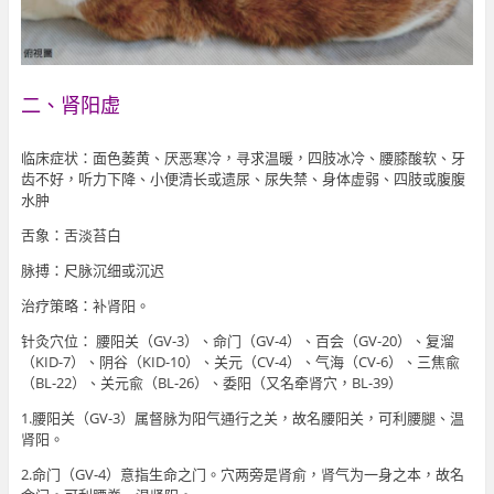
二、肾阳虚
临床症状：面色萎黄、厌恶寒冷，寻求温暖，四肢冰冷、腰膝酸软、牙
齿不好，听力下降、小便清长或遗尿、尿失禁、身体虚弱、四肢或腹腹
水肿
舌象：舌淡苔白
脉搏：尺脉沉细或沉迟
治疗策略：补肾阳。
针灸穴位： 腰阳关（GV-3）、命门（GV-4）、百会（GV-20）、复溜
（KID-7）、阴谷（KID-10）、关元（CV-4）、气海（CV-6）、三焦兪
（BL-22）、关元兪（BL-26）、委阳（又名牵肾穴，BL-39）
1.腰阳关（GV-3）属督脉为阳气通行之关，故名腰阳关，可利腰腿、温
肾阳。
2.命门（GV-4）意指生命之门。穴两旁是肾俞，肾气为一身之本，故名