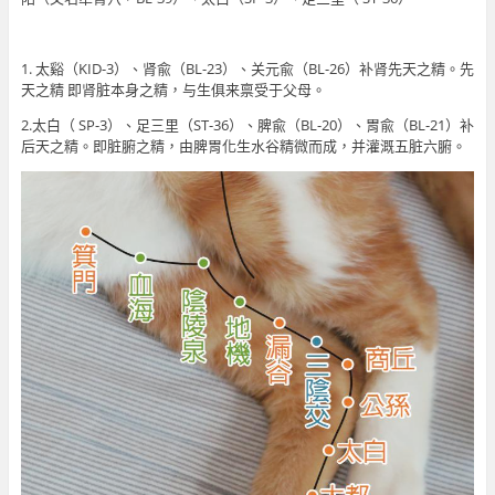
1. 太谿（KID-3）、肾兪（BL-23）、关元兪（BL-26）补肾先天之精。先
天之精 即肾脏本身之精，与生俱来禀受于父母。
2.太白（ SP-3）、足三里（ST-36）、脾兪（BL-20）、胃兪（BL-21）补
后天之精。即脏腑之精，由脾胃化生水谷精微而成，并灌溉五脏六腑。