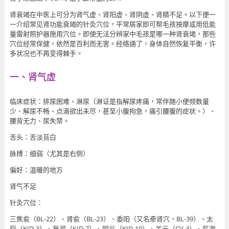
肾衰竭在中医上可分为肾气虚、肾阳虚、肾阴虚、肾精不足。以下便一
一介绍常见肾功能衰竭的针灸穴位，平常居家即可帮毛孩按摩或用低能
量雷射照护器施用穴位。即使无法分辨家中毛孩是哪一种肾衰竭，那些
穴位经常保健，依然是百利而无害。经络通了，身体自然恢复平衡，许
多状况也不再变得棘手。
一、肾气虚
临床症状：排尿困难、淋尿（淋证是指解尿疼痛，常伴随小便频数量
少、解尿不畅、点滴欲出未尽，甚至小腹拘急，痛引腰腹的症状。）、
腰背无力、尿失禁。
舌头：舌淡苔白
脉搏：细弱（尤其是右侧）
偏好：温暖的地方
肾气不足
针灸穴位：
三焦兪（BL-22）、肾兪（BL-23）、委阳（又名牵肾穴，BL-39）、太
谿（KID-3）、复溜（KID-7）、阴谷（KID-10）、关元（CV-4）、气海