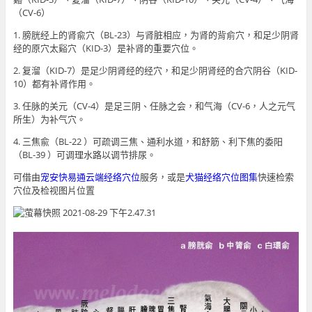
（CV-6）
1. 膀胱经上的肾兪穴（BL-23）与肾脏相应，为肾的背俞穴，和足少阴肾
经的原穴太谿穴（KID-3）是补肾的重要穴位。
2. 复溜（KID-7）是足少阴肾经的经穴，和足少阴肾经的合穴阴谷（KID-
10）都有补肾作用。
3. 任脉的关元（CV-4）是足三阴、任脉之会，和气海（CV-6，人之元气
所生）为补气穴。
4. 三焦兪（BL-22 ）可疏调三焦、通利水道，和舒筋、利下焦的委阳
（BL-39 ）可调理水路以调节排尿。
可借由
宠安快易通云端经络穴位
服务，或是
犬猫经络穴位图集
快速检索
穴位及检视图片位置