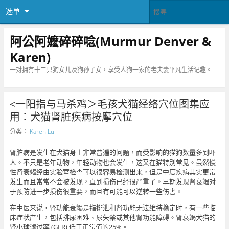
选单
阿公阿嬷碎碎唸(Murmur Denver &
Karen)
一对拥有十二只狗女儿及狗孙子女，享受人狗一家的老夫妻平凡生活记趣。
<一阳指与马杀鸡＞毛孩犬猫经络穴位图集应
用：犬猫肾脏疾病按摩穴位
分类：
Karen Lu
肾脏病是发生在犬猫身上非常普遍的问题，而受影响的猫狗数量多到吓
人。不只是老年动物，年轻动物也会发生，这又在猫特别常见。虽然慢
性肾衰竭经由实验室检查可以很容易检测出来，但是中度疾病其实更常
发生而且常常不会被发现，直到损伤已经很严重了。早期发现肾衰竭对
于预防进一步损伤很重要，而且有可能可以逆转一些伤害。
在中医来说，肾功能衰竭是指排泄和肾功能无法维持稳定时，有一些临
床症状产生，包括排尿困难、尿失禁或其他肾功能障碍。肾衰竭犬猫的
肾小球滤过率 (GFR) 低于正常值的25%。