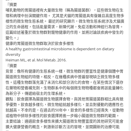
『摘要
哺乳動物的胃腸道裡有大量微生物（稱為腸道菌群），這些微生物在生
理和病理中扮演關鍵作用。 尤其是犬貓的胃腸道具有復雜且高度生物多
樣性的微生物生態系統。 最近的研究顯示，微生物生態系統涉及犬貓廣
泛的生命過程，包括能量需求，新陳代謝，免疫活動和神經行為發育。
這篇綜述著重於微生物群對寵物健康的作用，並將討論該疾病中發生的
變化。』
健康的胃腸道微生物群取決於飲食多樣性
A healthy gastrointestinal microbiome is dependent on dietary
diversity
Heiman ML, et al. Mol Metab. 2016.
『摘要
背景：像所有健康的生態系統一樣，微生物群的豐富性是健康個體中胃
腸道微生物組的特徵。相反，在幾種疾病中普遍發現缺乏微生物多樣
性。這種生物群落充滿了未消化和部分消化的食物，在某些情況下還存
在藥物和營養補充劑。生物群系中的每個微生物物種都會將該能量轉化
為新分子，傳遞給宿主的生理系統。
觀點：飲食選擇為腸道微生物選擇食物，與其他胃腸道菌群相比具有競
爭優勢。飲食越多樣化，微生物組就越多樣化，並且對擾動的適應性也
就越高。不幸的是，在過去的50年中，飲食的多樣性已經喪失，從動物
或植物中排除多樣性的飲食選擇將進一步縮小腸道微生物群的範圍。
主要結論：通過飲食多樣性來擴大腸道微生物豐富度的其他研究可能會
擴大健康營養的概念，刺激新診斷方法的發現，並開闢新的治療可能