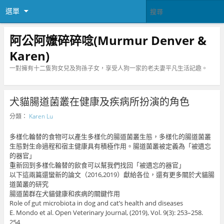
選單
阿公阿嬤碎碎唸(Murmur Denver &
Karen)
一對擁有十二隻狗女兒及狗孫子女，享受人狗一家的老夫妻平凡生活記趣。
犬貓腸道菌叢在健康及疾病所扮演的角色
分類：
Karen Lu
多樣化輪替的食物可以產生多樣化的腸道菌叢生態，多樣化的腸道菌叢
生態對生命過程和宿主健康具有積極作用。腸道菌叢被定義為「被遺忘
的器官」
重新回到多樣化輪替的飲食可以幫我們找回「被遺忘的器官」
以下這兩篇還蠻新的論文（2016,2019）獻給各位，還有更多關於犬貓腸
道菌叢的研究
腸道菌群在犬貓健康和疾病的關鍵作用
Role of gut microbiota in dog and cat’s health and diseases
E. Mondo et al. Open Veterinary Journal, (2019), Vol. 9(3): 253–258.
254