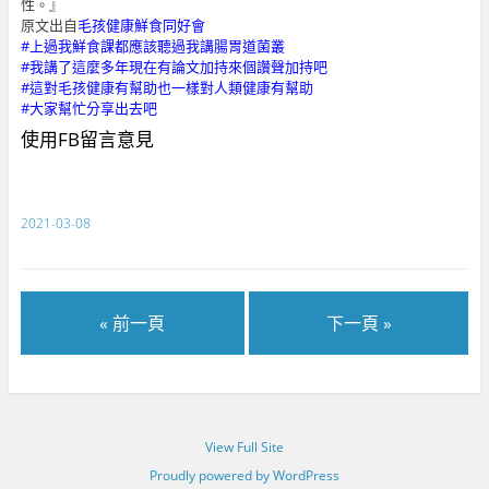
性。』
原文出自
毛孩健康鮮食同好會
#上過我鮮食課都應該聽過我講腸胃道菌叢
#我講了這麼多年現在有論文加持來個讚聲加持吧
#這對毛孩健康有幫助也一樣對人類健康有幫助
#大家幫忙分享出去吧
使用FB留言意見
2021-03-08
« 前一頁
下一頁 »
View Full Site
Proudly powered by WordPress