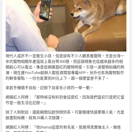
現代人或許不一定敢生小孩，但是卻有不少人願意養寵物，光是台灣一
年的寵物相關年產值就上看台幣300億，而這個現象也從越來越多的相
關創心可以看出，像是從網路竄紅的寵物明星，引發一波寵物拍攝的熱
潮，現在連YouTube創辦人都投資開發專屬APP，另外也有為寵物製作
的鮮食餐點，一份也能賣到80元上下，跟一個便當差不多了。
拿起手機隨手自拍，記錄下自家毛小孩的一舉一動。
網路紅人阿楞：「那時候沒有料到會這麼紅，因為我們當初只是把它當
作是一般生活在記錄。」
除了人狗對話，還能瞬間玩起快問快答。可愛模樣快速累積人氣，光是
臉書粉絲團，就有26萬人次按讚。
網路紅人阿楞：「他(Nana)這麼的有名氣，我覺得其實做主人、做爸