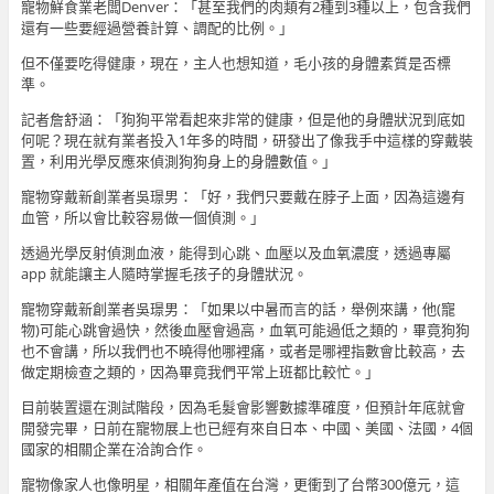
寵物鮮食業老闆Denver：「甚至我們的肉類有2種到3種以上，包含我們
還有一些要經過營養計算、調配的比例。」
但不僅要吃得健康，現在，主人也想知道，毛小孩的身體素質是否標
準。
記者詹舒涵：「狗狗平常看起來非常的健康，但是他的身體狀況到底如
何呢？現在就有業者投入1年多的時間，研發出了像我手中這樣的穿戴裝
置，利用光學反應來偵測狗狗身上的身體數值。」
寵物穿戴新創業者吳璟男：「好，我們只要戴在脖子上面，因為這邊有
血管，所以會比較容易做一個偵測。」
透過光學反射偵測血液，能得到心跳、血壓以及血氧濃度，透過專屬
app 就能讓主人隨時掌握毛孩子的身體狀況。
寵物穿戴新創業者吳璟男：「如果以中暑而言的話，舉例來講，他(寵
物)可能心跳會過快，然後血壓會過高，血氧可能過低之類的，畢竟狗狗
也不會講，所以我們也不曉得他哪裡痛，或者是哪裡指數會比較高，去
做定期檢查之類的，因為畢竟我們平常上班都比較忙。」
目前裝置還在測試階段，因為毛髮會影響數據準確度，但預計年底就會
開發完畢，日前在寵物展上也已經有來自日本、中國、美國、法國，4個
國家的相關企業在洽詢合作。
寵物像家人也像明星，相關年產值在台灣，更衝到了台幣300億元，這