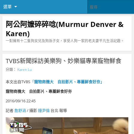
選單
阿公阿嬤碎碎唸(Murmur Denver &
Karen)
一對擁有十二隻狗女兒及狗孫子女，享受人狗一家的老夫妻平凡生活記趣。
TVBS新聞採訪美樂狗、妙樂貓專業寵物鮮食
分類：
Karen Lu
本文出自TVBS
「
寵物商機大 自拍影片、專屬鮮食好夯」
寵物商機大 自拍影片、專屬鮮食好夯
2016/09/16 22:45
記者
詹舒涵
/ 攝影
鐘尹倫
台北 報導