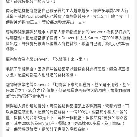
爸，都覺得很有一點開心。」
像阿愣這樣把寵物當自己孩子看的主人越來越多，讓許多專屬APP大行
其道。就連YouTube創人也投資了寵物影片APP，今年5月上線至今，上
傳影片超過40萬支，等於每20秒就產出一支。
專屬游泳池讓狗兒玩水，這是人稱寵物總鋪師的Denver，為狗兒打造的
專屬空間。把寵物當孩子看待，Denver 和太太Karen，在2001年大廠飼
料出包，許多狗兒被毒死後投入寵物餐飲，希望自己親手為毛小孩準備
餐點。
寵物鮮食業老闆Denver：「吃飯囉！來～坐。」
毛孩子爭相進食，因為這些餐點都是以新鮮食材進行烹煮，鯛魚塊直接
水煮，這些可都是人也能吃的食材等級。
寵物鮮食業老闆Denver：「切肉留下來的那種屑，甚至是不用錢，甚至
是20分之1，30分之1的價格，但是那種東西有很大的風險，像我們那個
(鮮食)是絕對不會使用。」
還得加入骨粉增加養分，每份餐點也都搭配上多種蔬菜，營養均衡，再
以真空包裝密封，這樣的寵物鮮食，一份100克，相當於小型犬一餐的
量，售價大約台幣80元上下，等於一個便當，但依然有2萬多名網路會
員，其中2000名為固定訂戶，餐點項目更高達400多種，為了準時出
貨、保證餐點鮮度，還設計了專屬的產線系統。