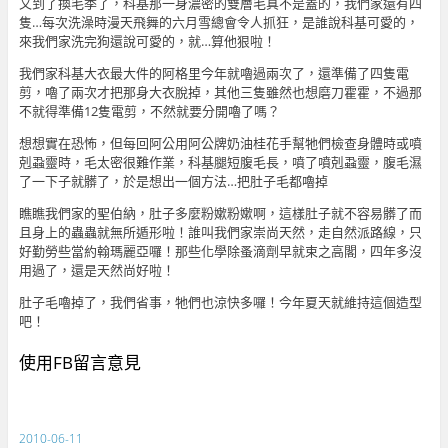
又到了換毛季了，科基那一身濃密的雙層毛真不是蓋的，我們家還有四
隻…每次洗澡時漫天飛舞的六月雪總會令人抓狂
，是誰說科基可愛的，
來我們家洗完狗還說可愛的，就…算他狠啦！
我們家科基大衣最大件的阿格里今年就嚕過兩次了，還準備了四隻電
剪，嚕了兩次才把那身大衣脫掉，其他三隻雖然也想磨刀霍霍，不過那
不就得準備12隻電剪，不然就要分開嚕了嗎？
想想實在恐怖，但每回阿公用阿公牌奶油桂花手幫牠們檢查身體時或噴
剋蝨靈時，毛太密很難作業，科基腿短腹毛長，噴了噴剋蝨靈，腹毛濕
了一下子就髒了，於是想出一個方法…把肚子毛都嚕掉
瞧瞧我們家的聖伯納，肚子多麼粉嫰粉嫰啊，這樣肚子就不容易髒了而
且身上的蟲蟲就無所遁形啦！誰叫我們家崇尚天然，走自然派路線，只
好勤勞些當約翰瑪麗亞囉！那些化學除蚤滴劑早就束之高閣，四年多沒
用過了，還是天然尚好啦！
肚子毛嚕掉了，我們省事，牠們也涼快多囉！今年夏天就維持這個造型
吧！
使用FB留言意見
2010-06-11