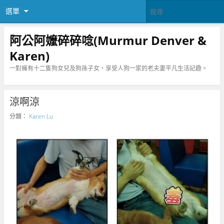
選單
阿公阿嬤碎碎唸(Murmur Denver &
Karen)
一對擁有十二隻狗女兒及狗孫子女，享受人狗一家的老夫妻平凡生活記趣。
涼啊涼
分類：
Karen Lu