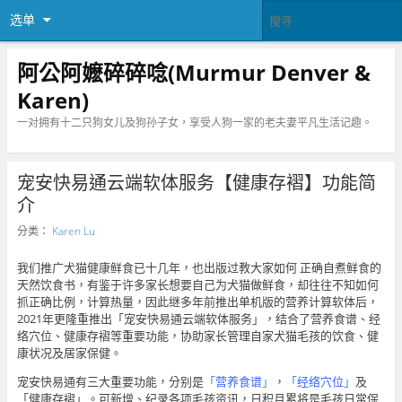
选单
阿公阿嬷碎碎唸(Murmur Denver &
Karen)
一对拥有十二只狗女儿及狗孙子女，享受人狗一家的老夫妻平凡生活记趣。
宠安快易通云端软体服务【健康存褶】功能简
介
分类：
Karen Lu
我们推广犬猫健康鲜食已十几年，也出版过教大家如何 正确自煮鲜食的
天然饮食书，有鉴于许多家长想要自己为犬猫做鲜食，却往往不知如何
抓正确比例，计算热量，因此继多年前推出单机版的营养计算软体后，
2021年更隆重推出「宠安快易通云端软体服务」，结合了营养食谱、经
络穴位、健康存褶等重要功能，协助家长管理自家犬猫毛孩的饮食、健
康状况及居家保健。
宠安快易通有三大重要功能，分别是
「
营养食谱
」
，
「
经络穴位
」
及
「健康存褶」。可新增、纪录各项毛孩资讯，日积月累将是毛孩日常保