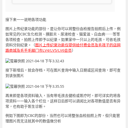
接下来一一说明各项功能
图片上传纪录功能的部份，是让你可以将整份血检报告拍照后上传，例
如常见的CBC生化检测、胰脏炎、尿液检查、猫爱滋、白血病⋯⋯等等
各项检查，拍照上传即予以纪录。如果家中一只以上的毛孩，可依毛孩
资料分别纪录。（
图片上传纪录功能仅提供给付费会员及毛孩子的店网
路商城及毛手毛脚门市LV4/LV5/LV6会员
）
按下新增后，就会存档。可在图片查询中输入日期或区间查询，即可查
到该张图片
再来即是各项资料输入，当有带毛孩去健检或医疗时，即可详实的将各
项资料一一输入各个栏位，这样日后即可以调阅比对各项数值是否有异
常，也有助于医生诊断。
例如下图即为CBC的部份，当然也可以将整张血检拍照上传，但只能管
理图片而无法就其中的数值做分析