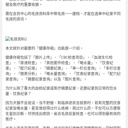
健及医疗的重要依据。
需在会员中心的毛孩资料库中帮毛孩一一建档，才能在选单中纪录不同
毛孩的资讯。
本文就针对最要的「健康存褶」功能逐一介绍。
健康存褶包括了「图片上传」、「CBC检查项目」、「血液生化检
查」、「尿液检查」、「其他套件检查」、「喝水量」、「饮食纪
录」、「配穴纪录」、「摘要纪录」、「单一栏位查询」、「多栏位查
询」、「图表分析」、「喝水量查询」、「饮食纪录查询」、「配穴纪
录查询」、「摘要纪录查询」以及「图片查询」。
为什么除了重大的血检纪录或医疗摘要纪录，还要纪录到日常的饮水
量、饮食纪录？
因为犬猫不会说话，当不舒服、有临床症状去就医时，若有完整的饮食
纪录及喝水量，甚至曾经得过什么疾病，用过什么药，不仅可以方便医
生鉴别诊断，尽快找出原因，省去毛孩反复检查，也可以得到最有效的
医疗。
当毛小孩来家里的第一天起，就详实的纪录牠各项健康指标，同时搭配