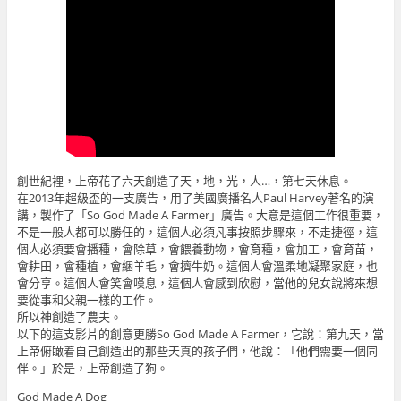
創世紀裡，上帝花了六天創造了天，地，光，人…，第七天休息。
在2013年超級盃的一支廣告，用了美國廣播名人Paul Harvey著名的演
講，製作了「So God Made A Farmer」廣告。大意是這個工作很重要，
不是一般人都可以勝任的，這個人必須凡事按照步驟來，不走捷徑，這
個人必須要會播種，會除草，會餵養動物，會育種，會加工，會育苗，
會耕田，會種植，會綑羊毛，會擠牛奶。這個人會溫柔地凝聚家庭，也
會分享。這個人會笑會嘆息，這個人會感到欣慰，當他的兒女說將來想
要從事和父親一樣的工作。
所以神創造了農夫。
以下的這支影片的創意更勝So God Made A Farmer，它說：第九天，當
上帝俯瞰着自己創造出的那些天真的孩子們，他說：「他們需要一個同
伴。」於是，上帝創造了狗。
God Made A Dog