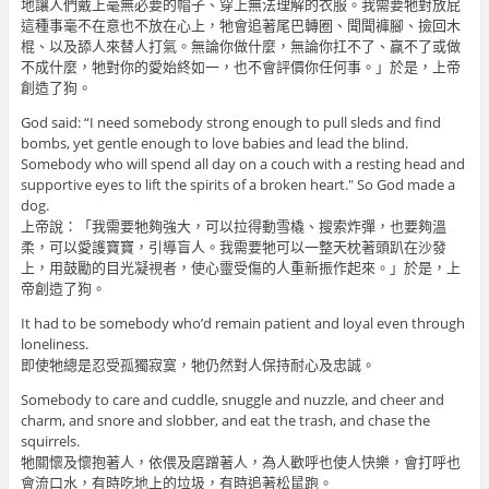
地讓人們戴上毫無必要的帽子、穿上無法理解的衣服。我需要牠對放屁
這種事毫不在意也不放在心上，牠會追著尾巴轉圈、聞聞褲腳、撿回木
棍、以及舔人來替人打氣。無論你做什麼，無論你扛不了、赢不了或做
不成什麼，牠對你的愛始終如一，也不會評價你任何事。」於是，上帝
創造了狗。
God said: “I need somebody strong enough to pull sleds and find
bombs, yet gentle enough to love babies and lead the blind.
Somebody who will spend all day on a couch with a resting head and
supportive eyes to lift the spirits of a broken heart." So God made a
dog.
上帝說：「我需要牠夠強大，可以拉得動雪橇、搜索炸彈，也要夠溫
柔，可以愛護寶寶，引導盲人。我需要牠可以一整天枕著頭趴在沙發
上，用鼓勵的目光凝視者，使心靈受傷的人重新振作起來。」於是，上
帝創造了狗。
It had to be somebody who’d remain patient and loyal even through
loneliness.
即使牠總是忍受孤獨寂寞，牠仍然對人保持耐心及忠誠。
Somebody to care and cuddle, snuggle and nuzzle, and cheer and
charm, and snore and slobber, and eat the trash, and chase the
squirrels.
牠關懷及懷抱著人，依偎及磨蹭著人，為人歡呼也使人快樂，會打呼也
會流口水，有時吃地上的垃圾，有時追著松鼠跑。