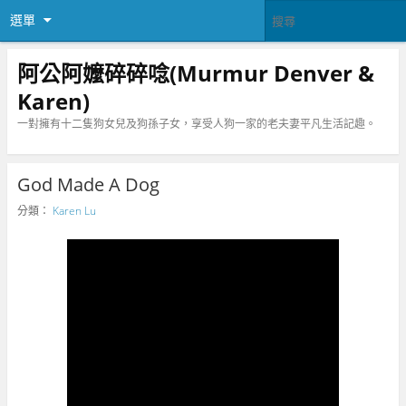
選單
阿公阿嬤碎碎唸(Murmur Denver &
Karen)
一對擁有十二隻狗女兒及狗孫子女，享受人狗一家的老夫妻平凡生活記趣。
God Made A Dog
分類：
Karen Lu