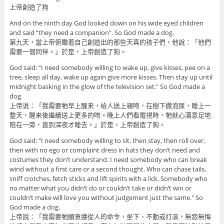
上帝創造了狗
And on the ninth day God looked down on his wide eyed children
and said “they need a companion". So God made a dog.
第九天，當上帝俯瞰着自己創造出的那些天真的孩子們，他說：「他們
需要一個同伴。」於是，上帝創造了狗。
God said: “I need somebody willing to wake up, give kisses, pee on a
tree, sleep all day, wake up again give more kisses. Then stay up until
midnight basking in the glow of the television set." So God made a
dog.
上帝说：「我需要牠早上醒来，给人送上親吻，在樹下撒泡尿，睡上一
整天，醒来後繼續送上更多的吻。晚上人們看電視時，牠就心滿意足地
陪在一旁，直到深夜才睡去。」於是，上帝創造了狗。
God said: “I need somebody willing to sit, then stay, then roll over,
then with no ego or complaint dress in hats they don’t need and
costumes they don’t understand. I need somebody who can break
wind without a first care or a second thought. Who can chase tails,
sniff crotches, fetch sticks and lift spirits with a lick. Somebody who
no matter what you didn’t do or couldn’t take or didn’t win or
couldn’t make will love you without judgement just the same." So
God made a dog.
上帝說：「我需要牠願意遵從人的命令，坐下、不動或打滾，無怨無悔