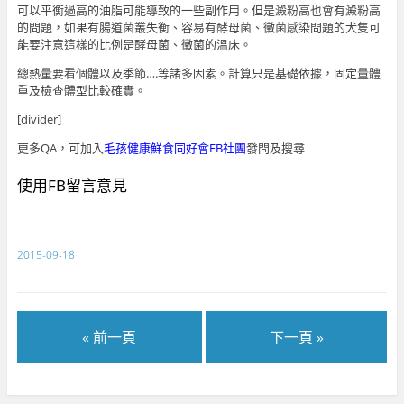
可以平衡過高的油脂可能導致的一些副作用。但是澱粉高也會有澱粉高
的問題，如果有腸道菌叢失衡、容易有酵母菌、黴菌感染問題的犬隻可
能要注意這樣的比例是酵母菌、黴菌的溫床。
總熱量要看個體以及季節….等諸多因素。計算只是基礎依據，固定量體
重及檢查體型比較確實。
[divider]
更多QA，可加入
毛孩健康鮮食同好會
FB社團
發問及搜尋
使用FB留言意見
2015-09-18
« 前一頁
下一頁 »