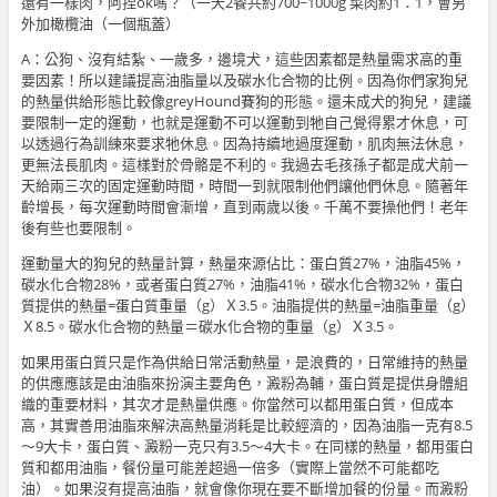
還有一樣肉，阿捏ok嗎？（一天2餐共約700~1000g 菜肉約1：1，會另
外加橄欖油（一個瓶蓋）
A：公狗、沒有結紮、一歲多，邊境犬，這些因素都是熱量需求高的重
要因素！所以建議提高油脂量以及碳水化合物的比例。因為你們家狗兒
的熱量供給形態比較像greyHound賽狗的形態。還未成犬的狗兒，建議
要限制一定的運動，也就是運動不可以運動到牠自己覺得累才休息，可
以透過行為訓練來要求牠休息。因為持續地過度運動，肌肉無法休息，
更無法長肌肉。這樣對於骨骼是不利的。我過去毛孩孫子都是成犬前一
天給兩三次的固定運動時間，時間一到就限制他們讓他們休息。隨著年
齡增長，每次運動時間會漸增，直到兩歲以後。千萬不要操他們！老年
後有些也要限制。
運動量大的狗兒的熱量計算，熱量來源佔比：蛋白質27%，油脂45%，
碳水化合物28%，或者蛋白質27%，油脂41%，碳水化合物32%，蛋白
質提供的熱量=蛋白質重量（g）Ｘ3.5。油脂提供的熱量=油脂重量（g）
Ｘ8.5。碳水化合物的熱量＝碳水化合物的重量（g）Ｘ3.5。
如果用蛋白質只是作為供給日常活動熱量，是浪費的，日常維持的熱量
的供應應該是由油脂來扮演主要角色，澱粉為輔，蛋白質是提供身體組
織的重要材料，其次才是熱量供應。你當然可以都用蛋白質，但成本
高，其實善用油脂來解決高熱量消耗是比較經濟的，因為油脂一克有8.5
～9大卡，蛋白質、澱粉一克只有3.5～4大卡。在同樣的熱量，都用蛋白
質和都用油脂，餐份量可能差超過一倍多（實際上當然不可能都吃
油）。如果沒有提高油脂，就會像你現在要不斷增加餐的份量。而澱粉