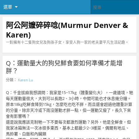
選單
阿公阿嬤碎碎唸(Murmur Denver &
Karen)
一對擁有十二隻狗女兒及狗孫子女，享受人狗一家的老夫妻平凡生活記趣。
Q：運動量大的狗兒鮮食要如何準備才能增
胖？
分類：
Karen Lu
Q：千金拔麻我想請問：我家是15~17kg（體重變化大），一歲邊境，牠
每天運動量很大，大到可以長跑2、3小時，中間可能也才休息幾分鐘。
原本18kg吃鮮食降到15kg，怎麼吃也吃不胖，而且還會超過他體重計算
的分量，除非天冷或下雨沒運動才胖一點，但一運動又瘦了，長久下來
會有影響嗎？
還是說我應該克制牠一下不要每次都激烈運動？另外，他是全鮮食，但
我家冰箱無法一次冰很多東西，基本上都最少2~3樣菜，偶爾有地瓜、
馬鈴薯、白飯和內臟類