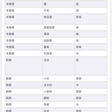
辛香類
薑
低
辛香類
芥末
低
辛香類
肉豆蔻
很低
辛香類
奧勒岡葉
高
辛香類
薄荷
高
辛香類
迷迭香
低
辛香類
薑黃
很高
辛香類
巴西里
中
穀類
玉米
低
穀類
小米
很高
穀類
玉米粉
中
穀類
小麥粉
很高
穀類
麵粉
很高
穀類
燕麥
中
穀類
白米
很低