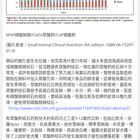
MAP磷酸銨鎂/CaOx草酸鈣/CaP磷酸鈣
(圖片來源：Small Animal Clinical Nutrition 5th edition ISBN 06-15297-
01-3)
類似的變化發生也在貓，但究竟為什麼25年前，貓大多是因為感染而造
成磷酸銨鎂結石，從沒聽過有草酸鈣結石，現在貓的草酸鈣結石卻十分
常見，或許有個原因即是為了努力減少鳥糞石的風險，寵物食品製造商
開始在飼料中加入尿酸化劑，同時減少食品的鎂含量。這導致鳥糞石的
發生率降低，草酸鈣結石比例反而增加。在這個研究中即發現，貓若有
草酸鈣結石需給予高蛋白質及鈉、鉀、水分、鈣、磷、鎂的飲食，若是
有磷酸銨鎂結石則相反，要給高油脂，低蛋白質及低鉀的飲食以酸化尿
液，避免得到磷酸銨鎂結石。
（
http://www.ncbi.nlm.nih.gov/pubmed/11697365?dopt=Abstract
）
有草酸鈣結石的狗兒大約有四分之三是5-12歲的公狗，包括比熊犬、拉
薩Apso、西施犬、玩具貴賓犬、迷你雪納瑞、標準雪納瑞、約克夏、博
美、薩摩耶、吉娃娃、瑪爾濟斯、西高地白梗、臘腸犬都是好發犬種。
除了上述好發犬種，草酸鈣結石的發生風險因子還包括體重超重、運動