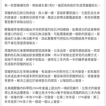
有一些營養補充劑，例如維生素C和D，被認為有助於形成草酸鹽結石。
草酸鈣結石對公狗來說，與人類一樣，容易影響尿道口，引起危及生命
的尿毒症。如果狗兒排尿不順，應該立即帶去獸醫處檢查，有些則需要
緊急動手術取出結石。
獸醫通常會嚐試藉由沖洗把尿道的結石沖回膀胱，如果成功的話會移除
尿道口的結石。一旦結石無法脫落，可能需要創建一個新的尿道口。尿
道由於太細小無法動手術，因此獸醫寧可把結石沖回膀胱再手術取出，
而不會在尿道直接取出。
草酸鈣結石會摩擦膀胱壁造成疼痛，以及血尿，或慢性膀胱感染。而草
酸鈣結石無法藉由飲食調整來溶解，所以手術取出是常見的治療方式，
但很不幸的是，即使手術取出，通常在三年內有一半的機率會再復發，
形成新的草酸鈣結石。
草酸鈣結石在常規治療後，有高達60%的狗兒在三年內復發。若有庫欣
氏症或血液中有過多鈣的高鈣血症，都容易得到草酸鈣結石，術後復發
率更快。解決之道在於檢視發生的原因，以幫助防止復發。
在美國獸醫內科學院2004年會議上提出的一項研究顯示，比熊犬的復發
率比其他品種更高。33隻比熊犬中有24隻手術取出草酸鈣結石三年內復
發，術後的第一年有37%第一次復發，在第二年年底，57%復發，第三
年年底有73%至少有一個或一個以上復發。