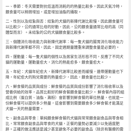
一、季節：冬天需要對抗低溫而消耗的的熱量比較多，因此天氣冷時，
餵食量可以稍微增加，或是增加油脂的攝取。
二、性別以及結紮與否：結紮的犬貓的新陳代謝比較慢，因此餵食量可
以比較少，公的通常比母的好動，因此，公的餵食量通常比母的高（同
體型而言）。未結紮的公的犬貓餵食量比較多。
三、個體消化吸收能力與新陳代謝率：每一隻犬貓的腸胃消化吸收能力
與新陳代謝率都不同，因此，固定週期量體重來調整食量是必要的。
四、運動量：每一隻犬貓的個性以及居家生活形態不同，反應了不同犬
貓的運動量，運動量愈大，消化的熱能愈多，餵食量愈大。
五、年紀：犬貓年紀愈大，新陳代謝率比較差而緩慢，連帶運動量也下
降，年紀愈大的狗兒需要的熱量愈少，因此，餵食量也比較少。
六、鮮食餐的品質與成份：鮮食餐的品質與成份影響了消化吸收率以及
營養供給的效率，品質比較好的鮮食餐餵食量比較少。 鮮食餐內容的組
成比例（蛋白質、油脂、澱粉）會影響到鮮食餐的單位熱量，也就是一
份鮮食餐可以提供多少熱量，這會影響到需要餵食多少鮮食餐才能滿足
犬貓一天的熱量需要。
七、副食品與零食：單純餵食鮮食餐的犬貓與常常餵食副食品與零食相
比，常常餵食副食品與零食的犬貓，正餐的量勢必要減少以免過度肥
胖。正確的做法應該是減少甚至避免不必要的副食品（除非有醫療的需