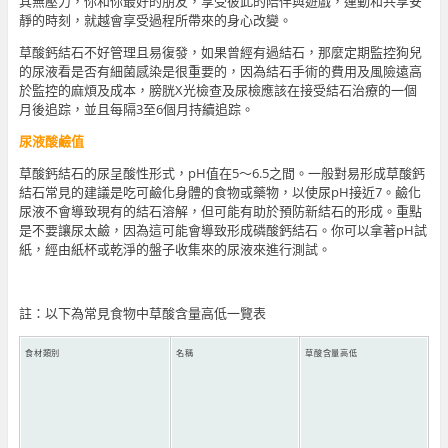
其無壓力，你和你最好的朋友，享受彼此的陪伴與遊戲，運動和共享安
靜的時刻，就越會享受過程所帶來的身心改變。
草酸鈣結石不好管理且易復發，如果曾經有過結石，那麼定期監控狗兒
的尿液看是否有細菌感染是很重要的，因為結石手術的費用及風險遠高
於監控的麻煩及成本，膀胱X光檢查及尿檢應該在接受結石治療的一個
月後追踪，並且每隔3至6個月持續追踪。
尿液酸鹼值
草酸鈣結石的尿呈酸性形式，pH值在5～6.5之間。一般對易形成草酸鈣
結石常見的建議是吃可鹼化身體的食物或藥物，以使尿pH接近7。鹼化
尿液不會導致現有的結石溶解，但可能有助於預防新結石的形成。重點
是不要讓尿太鹼，因為這可能會導致形成磷酸鈣結石。你可以拿著pH試
紙，經由紙杯或乾淨的盤子收集來的尿液來進行測試。
註：以下為常見食物中草酸含量高低一覽表
食材類別
名稱
草酸含量高低