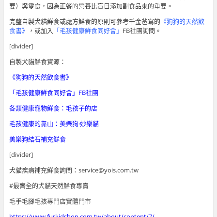
要）與零食，因為正餐的營養比盲目添加副食品來的重要。
完整自製犬貓鮮食或處方鮮食的原則可參考千金爸寫的
《狗狗的天然飲
食書》
，或加入
「毛孩健康鮮食同好會」
FB社團詢問。
[divider]
自製犬貓鮮食資源：
《狗狗的天然飲食書》
「毛孩健康鮮食同好會」
FB社團
各類健康寵物鮮食：毛孩子的店
毛孩健康的靠山：美樂狗·妙樂貓
美樂狗結石補充鮮食
[divider]
犬貓疾病補充鮮食詢問：service@yois.com.tw
#最齊全的犬貓天然鮮食專賣
毛手毛腳毛孩專門店實體門市
https://www.furkidshop.com.tw/about/content/7/