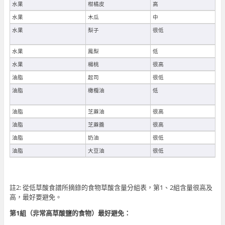
水果
柑橘皮
高
水果
木瓜
中
水果
梨子
很低
水果
鳳梨
低
水果
楊桃
很高
油脂
起司
很低
油脂
橄欖油
低
油脂
芝蔴油
很高
油脂
芝蔴醬
很高
油脂
奶油
很低
油脂
大豆油
很低
註2: 從低草酸食譜所摘錄的食物草酸含量分組表，第1、2組含量很高及
高，最好要避免。
第
1
組（非常高草酸鹽的食物）最好避免：