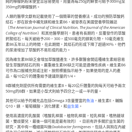
純的檸檬鈣粉末便宜且容易使用，用量為每250g的鮮食可給予300mg至
350mg的檸檬酸鈣。
人類的醫學文獻有記載使用了一個簡單的營養療法，成功的預防草酸鈣
結石，即在飲食中補充鎂和維生素B6，被發表在美國營養學院雜誌
（
The
American Journal of Clinical Nutrition, The
Journal of the American
College of Nutrition
）和其他醫學期刊，患者有長期的，反覆發作的草酸
鈣腎結石，每天被給予200，300，或500毫克的鎂氧化物，10毫克維生
素B6五年以上的時間，在此期間，其結石的形成下降了超過90％，他們
的尿液增加了草酸鈣不易形成的能力。
因為維生素B6缺乏會增加草酸鹽產生，許多獸醫會開這種維生素給容易
發生草酸鈣結石的狗。嚴重維生素B6缺乏可能是遺傳性疾病。維生素B6
可作為口服補充劑或注射。按照標籤指示給予，如果使用的是人的產
品，每10公斤的體重給予建議劑量的1/4。
B群補充劑提供所有需要的維生素B。每20公斤體重的狗每天可給予兩次
50mg的B群，如果是小型犬則給予四分之一或一半的量。
其他可以給予的補充品包括Omega 3含量豐富的
魚油
，維生素E，輔酶
Q10，鎂 ，葡萄糖胺，消化酵素，和
益生菌
。
使用高濃度的乳酸菌（嗜酸乳桿菌，植物乳桿菌，短乳桿菌，嗜熱鏈球
菌，雙歧嬰兒，最後一個可能是最有效的）。目前有許多關於益生菌的
研究，其中有一種細菌叫做
Oxalobacter formigenes
，包括人與狗在內被