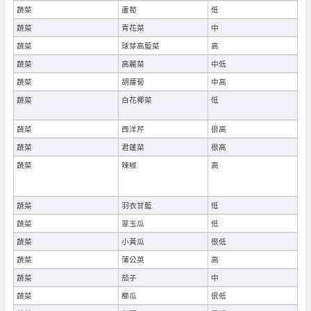
蔬菜
蘆筍
低
蔬菜
青花菜
中
蔬菜
球芽高藍菜
高
蔬菜
高麗菜
中低
蔬菜
胡蘿蔔
中高
蔬菜
白花椰菜
低
蔬菜
西洋芹
很高
蔬菜
君蓬菜
很高
蔬菜
辣椒
高
蔬菜
羽衣甘藍
低
蔬菜
翠玉瓜
低
蔬菜
小黃瓜
很低
蔬菜
蒲公英
高
蔬菜
茄子
中
蔬菜
櫛瓜
很低