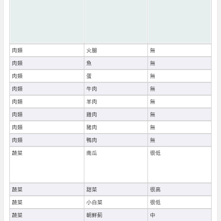
肉類
火腿
無
肉類
魚
無
肉類
蛋
無
肉類
牛肉
無
肉類
羊肉
無
肉類
雞肉
無
肉類
豬肉
無
肉類
鴨肉
無
蔬菜
南瓜
很低
蔬菜
甜菜
很高
蔬菜
小白菜
很低
蔬菜
朝鮮薊
中