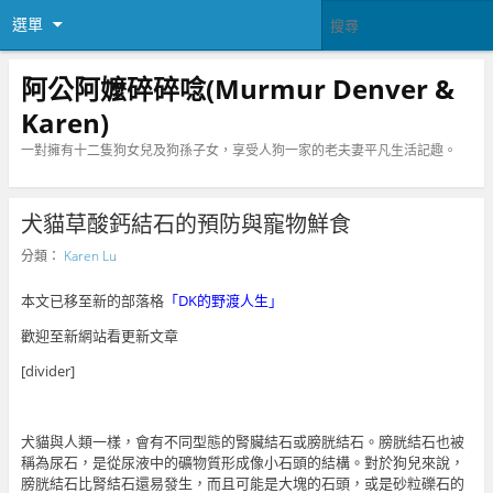
選單
阿公阿嬤碎碎唸(Murmur Denver &
Karen)
一對擁有十二隻狗女兒及狗孫子女，享受人狗一家的老夫妻平凡生活記趣。
犬貓草酸鈣結石的預防與寵物鮮食
分類：
Karen Lu
本文已移至新的部落格
「DK的野渡人生」
歡迎至新網站看更新文章
[divider]
犬貓與人類一樣，會有不同型態的腎臟結石或膀胱結石。膀胱結石也被
稱為尿石，是從尿液中的礦物質形成像小石頭的結構。對於狗兒來說，
膀胱結石比腎結石還易發生，而且可能是大塊的石頭，或是砂粒礫石的