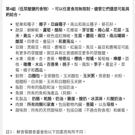
第
4
組（低草酸鹽的食物），可以任意食用無限制，儘管它們還是可能與
鈣結合。
堅果和種子：
椰子，亞麻種子，
南瓜和南瓜種子，葵花籽。
蔬菜：朝鮮薊，
蘆筍，酪梨，
花椰菜，
芽甘藍，捲心菜，花菜，玉
米，黃瓜，大蒜，
綠色或紅辣椒，
生菜，蘑菇，豌豆，南瓜罐頭，
酸菜，
四季豆，番茄汁，
和夏南瓜
。。
豆類：黑眼豆、棉豆、鷹嘴豆，紅扁豆，馬豆。扁豆和鷹嘴豆可能
有更多的草酸鹽。豌豆具有比普通豌豆更多的草酸鹽。
水果：蘋果，杏，香蕉，
哈密瓜，櫻桃，柑橘，
葡萄柚，
檸檬，
荔
枝，
橄欖
，
木瓜，百香果，桃子，
梨，鳳梨
，李子，
覆盆子，草
莓，橘子和
西瓜
。
穀物：
白麵包，
全麥麵包，玉米麵包，
玉米粥，
燕麥麩，米粉，
粗麵粉，白米飯，玉米和白麵粉玉米餅
。
脂肪：所有的脂肪和油，包括奶油。
魚類：所有的魚和海產品（貝類）。
乳製品：
奶酪，乾酪，奶油，雞蛋，酸奶，冰淇淋，
和
酸奶油。
肉類：
所有肉類
和
家禽，
包括動物內臟，
香腸，
以及
培根。
甜味劑：所有的天然甜味劑，包括白糖（不適合狗食用）和蜂蜜。
註3： 鮮食餐餵食量會依以下因素而有所不同：