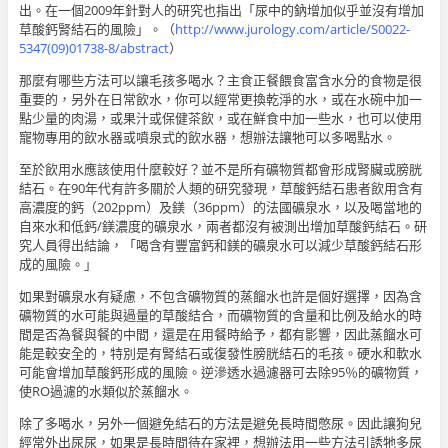
出。在一個2009年針對人的研究也指出「尿中的鈉增加似乎並沒有增加
草酸鈣腎結石的風險」。（
http://www.jurology.com/article/S0022-
5347(09)01738-8/abstract
）
那麼有哪些方法可以讓毛孩多喝水？主食正餐餵食富含水分的食物是很
重要的，另外在日常飲水，你可以經常更換乾淨的水，或在水碗中加一
點少量的肉湯，或果汁或保健茶飲，或在鮮食中加一些水，也可以使用
寵物專用的飲水器或噴泉式的飲水器，想辦法讓牠可以多喝點水。
至於飲用水應該使用什麼較好？並不是所有礦物質都會形成腎臟或膀胱
結石。在90年代有許多關於人類的研究發現，草酸鈣結石患者飲用含有
高濃度的鈣（202ppm）及鎂（36ppm）的法國礦泉水，以及喝當地的
自來水和低鈣/鎂濃度的礦泉水，兩者都沒有被測出增加草酸鈣結石。研
究人員得出結論，「喝含有豐富鈣和鎂的礦泉水可以減少草酸鈣結石形
成的風險。」
如果對礦泉水有疑慮，不包含礦物質的蒸餾水也許是個好選擇，因為含
礦物質的水可能與過量的草酸結合，而礦物質的含量和比例及給水的時
間是否為餐與餐的中間，還是在用餐時給予，都有影響，因此蒸餾水可
能是較安全的，特別是有腎結石或復發性膀胱結石的毛孩。硬水和軟水
可能會增加草酸鈣形成的風險。逆滲透水過濾器可去除95％的礦物質，
使RO過濾的水類似於蒸餾水。
除了多喝水，另外一個避免結石的方法是避免長時間憋尿。因此讓狗兒
經常外出尿尿，如果是長時間待在家裡，想辦法用一些方法引誘牠多尿