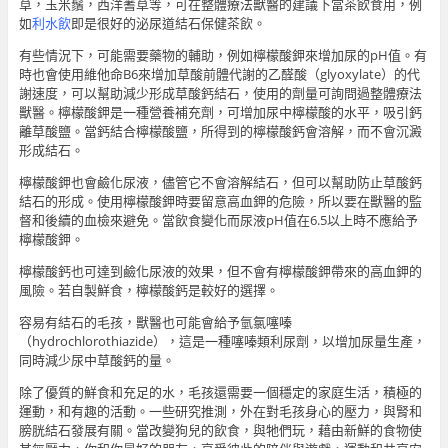
草，玉米鬚，西洋蓍草等，可在整體療法獸醫的建議下當茶飲食用，例
如
利水飲
即是很好的泌尿道結石保健茶飲。
有些情況下，可能需要藥物的輔助，例如檸檬酸鉀來增加尿的pH值。有
時也會使用維他命B6來增加草酸前體代謝的乙醛酸（glyoxylate）的代
謝速度，可以幫助減少形成草酸鈣結石，使用的劑量可詢問過整體療法
獸醫。檸檬酸鉀是一種營養補充劑，可增加尿中檸檬酸的水平，吸引鈣
離草酸鹽。當鈣結合檸檬酸鹽，所得到的檸檬酸鈣會溶解，而不會沉澱
形成結石。
檸檬酸鉀也會鹼化尿液，儘管它不會溶解結石，但可以幫助防止草酸鈣
結石的形成。使用檸檬酸鉀時要留意高血鉀的危險，所以要在獸醫的監
督和後續的血檢來避免。當飲食變化而尿液pH值在6.5以上時不應給予
檸檬酸鉀。
檸檬酸鈣也可達到鹼化尿液的效果，但不會有檸檬酸鉀帶來的高血鉀的
風險。若自製鮮食，檸檬酸鈣是較好的選擇。
容易有結石的毛孩，獸醫也可能會給予氫氯噻嗪
（hydrochlorothiazide），這是一種噻嗪類利尿劑，以增加尿量生產，
同時減少尿中草酸鈣的量。
除了優質的鮮食和充足的水，毛孩還需要一個穩定的家庭生活，積極的
運動，和有趣的活動。一些研究推測，外在對毛孩身心的壓力，與腎和
膀胱結石發展有關。當改變狗兒的飲食，與牠們玩，藉由新鮮的食物使