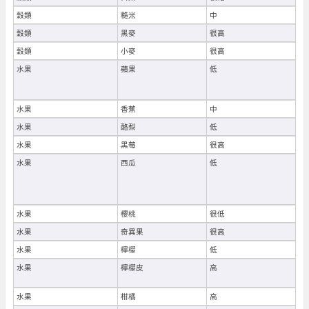
穀類
糙米
中
穀類
黑麥
很高
穀類
小麥
很高
水果
蘋果
低
水果
香蕉
中
水果
酪梨
低
水果
黑莓
很高
水果
西瓜
低
水果
櫻桃
很低
水果
奇異果
很高
水果
檸檬
低
水果
檸檬皮
高
水果
柑橘
高