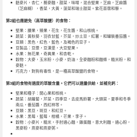
麩麥片，杏仁，蕎麥麵，甜菜，味噌，混合堅果，芝麻，芝麻醬
（芝麻糊），香菜，大黃，菠菜和瑞士甜菜。紫花苜蓿和藜。
第
2
組也應避免（高草酸鹽）的食物：
堅果：腰果，臻果，花生，花生醬，和山核桃。
蔬菜：黃秋葵，羽衣甘藍，芥菜，炒土豆，紅薯，和罐裝番茄醬。
豆類：黑色，紅色，藍色，及褐色的豆子。
豆製品：豆漿，豆漢堡，大豆堅果。
水果：無花果，奇異果，和杏乾。
穀物：大麥，玉米粉，小麥，奶油，全麥麵粉和麵條，糙米粉，和
麥麩。
巧克力，對狗有毒性，是一種高草酸鹽的食物。
第
3
組的食物有適度的草酸含量。它們可以適量供給，並補充鈣：
堅果和種子：開心果和核桃。
蔬菜：胡蘿蔔，芹菜，四季豆，去皮馬鈴薯，大頭菜，夏季和冬季
南瓜，番茄醬，西紅柿等。
豆類：黑豆，斑豆，和紅豆。
水果：黑莓，藍莓，柑橘，芒果，李子。
穀物：小麥片，糙米，手肘通心麵，雞蛋麵，意大利麵，通心粉，
黑麥粉，燕麥和燕麥粥。