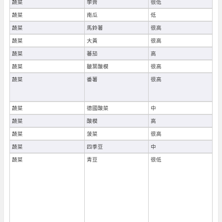
蔬菜
荸薺
很低
蔬菜
南瓜
低
蔬菜
馬鈴薯
很高
蔬菜
大黃
很高
蔬菜
蕃茄
高
蔬菜
皺葉酸模
很高
蔬菜
番薯
很高
蔬菜
德國酸菜
中
蔬菜
酸模
高
蔬菜
菠菜
很高
蔬菜
四季豆
中
蔬菜
青豆
很低