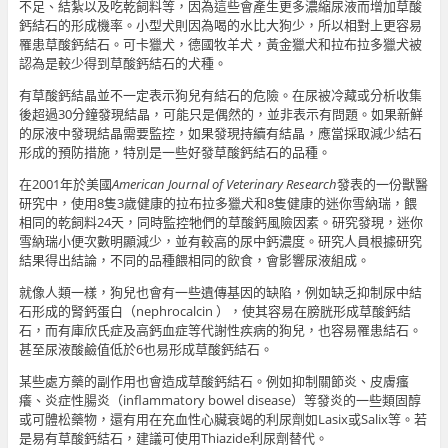
不足、結紮以及吃乾飼料等，因為這些會產生更多濃縮尿液而增加草酸
鈣結石的形成機率。小型犬則因為喝的水比大狗少，所以相對上更容易
罹患草酸鈣結石。可卡獵犬，德國牧羊犬，黃金獵犬和拉布拉多獵犬被
認為是較少得到草酸鈣結石的犬種。
有草酸鈣結晶並不一定表示狗兒有結石的危險。在尿被冷藏或分析收集
後超過30分鐘發現結晶，可能只是偶然的，並非表示有問題。如果新鮮
的尿液中發現結晶需要監控，如果發現持續有結晶，應當採取減少結石
形成的預防措施，特別是一些好發草酸鈣結石的品種。
在2001年於美國
American Journal of Veterinary Research
發表的一份獸醫
研究中，使用8隻3歲健康的拉布拉多獵犬和8隻健康的迷你雪納瑞，餵
相同的乾飼料24天，同時監控牠們的草酸鈣風險因素。研究發現，迷你
雪納瑞小便次數明顯減少，並有較高的尿中鈣濃度。研究人員根據研究
結果得出結論，不同的品種餵相同的飲食，會影響尿液組成。
就像人類一樣，狗兒也會有一些遺傳基因的缺陷，例如缺乏抑制尿中結
石形成的腎鈣蛋白（nephrocalcin ），使其容易在膀胱形成草酸鈣結
石，而有庫欣氏症及高鈣血症等代謝性疾病的狗兒，也容易罹患結石。
甚至尿液酸鹼值低於6也易形成草酸鈣結石。
某些處方藥的副作用也會造成草酸鈣結石。例如抑制關節炎、皮膚瘙
癢、炎症性腸炎（inflammatory bowel disease）等發炎的一些類固醇
或可體松藥物，還有用在充血性心臟衰竭的利尿劑如Lasix或Salix等。若
是易有草酸鈣結石，建議可使用Thiazide利尿劑替代。