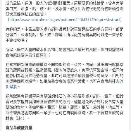
成的風險，這與一般人的認知剛好相反。這篇研究的結論是，含有大量
蛋白質，油脂，鈣，鎂，鉀，及水份，碳水化合物很低的寵物罐頭會降
低犬草酸鈣結石的風險。
（
http://www.ncbi.nlm.nih.gov/pubmed/11843112?dopt=Abstract
）
有趣的是，市售主要的處方飼料品牌針對草酸鈣結石的處方飼料，都是
低蛋白，並限制鈣，磷，鎂，鉀等。所以處方飼料真的可以吃一輩子都
不會復發嗎？
所以，既然大量的碳水化合物可能會提高草酸鈣的風險，那自製寵物鮮
食時應該要注意什麼原則？
在食材的部份應該儘量以不同類型的肉、蛋類、內臟，其餘再搭配低草
酸的蔬菜或穀類。雖然蔬菜川燙的時間愈久，會降低草酸含量，但同時
也會因為溫度降低營養量，此時可以選擇草酸含量較少的蔬菜，相對的
川燙時間可以短些，如果怕熟食會破壞某些酵素，也可在食用前拌入
消
化酵素
。
通常獸醫會建議容易有草酸鈣結石的毛小孩要吃處方飼料一輩子，但其
實只要掌握自製狗鮮食及貓鮮食的原則，儘量避免給予鈣片及含有大量
草酸的食材，例如堅果，甜菜，綠豆，菠菜，蕃茄，馬鈴薯，地瓜等，
並不需要吃處方飼料一輩子。也可在自製鮮食時，看一下含有草酸的食
材表（註1）。
食品草酸鹽含量