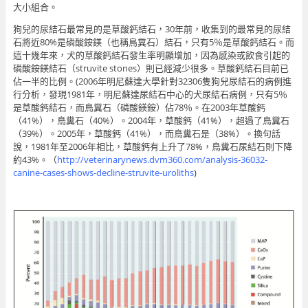
大小組合。
狗兒的尿結石最常見的是草酸鈣結石，30年前，收集到的最常見的尿結
石將近80%是磷酸銨鎂（也稱鳥糞石）結石，只有5％是草酸鈣結石。而
這十幾年來，犬的草酸鈣結石發生率明顯增加，因為感染或飲食引起的
磷酸銨鎂結石（struvite stones）則已經減少很多。草酸鈣結石目前已
佔一半的比例。(2006年明尼蘇達大學針對32306隻狗兒尿結石的病例進
行分析，發現1981年，明尼蘇達尿結石中心的犬尿結石病例，只有5％
是草酸鈣結石，而鳥糞石（磷酸鎂銨）佔78％。在2003年草酸鈣
（41%），鳥糞石（40%）。2004年，草酸鈣（41%），超過了鳥糞石
（39%）。2005年，草酸鈣（41%），而鳥糞石是（38%）。換句話
說，1981年至2006年相比，草酸鈣有上升了78%，鳥糞石尿結石則下降
約43%。（
http://veterinarynews.dvm360.com/analysis-36032-
canine-cases-shows-decline-struvite-uroliths
)