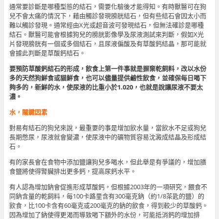
通常要診斷是哪種型態的結石，需要化驗後才能得知。有時獸醫可在狗
兒不會太痛的情況下，藉由觸診發現膀胱結石，但有些結石會因太小而
難以觸診發現。通常經由X光或超音波可發現結石，但無法確診是哪種
結石。獸醫可能會根據狗兒的膀胱影像學及尿液測試來判斷，假如X光
片發現膀胱有一個或多個結石，且尿液偏酸及有草酸鈣結晶，那可能就
會據此判斷是草酸鈣結石。
要預防草酸鈣結石的形成，飲食上第一件事就是摒棄乾飼料，改以水份
多的天然狗鮮食或貓鮮食，也可以儘量提供鹼性飲食，並確保每日喝下
夠多的，新鮮的水，使尿液的比重小於1.020，也就是說讓尿液不要太
濃。
水，關鍵因素
對易有結石的狗兒來說，最重要的事是增加飲水量，當飲水不足或狗兒
長期憋尿，尿液就會變濃，使尿液中的礦物質容易沈澱成結晶及形成結
石。
有的家長會在食物中添加鹽讓狗兒多喝水，但此舉是有爭議的，增加膳
食鹽將使得腎臟排出更多鈣，提高尿鈣水平。
有人認為增加鈉會促進形成草酸鈣，但根據2003年的一項研究，餵食不
同鈉含量的乾飼料，每100卡路里含有300毫克鈉（約1/8茶匙的鹽）的
飲食，比100卡含有60毫克或200毫克的鈉的飲食，得到較少的草酸鈣。
因為增加了鈉使得更渴而導致喝下額外的水份，可能抵消鈣的增加排