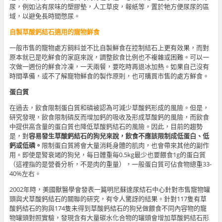
尿，例如沾有尿味的塑膠墊，人工草皮，報紙等，置於牠方便尿尿的區
域，以避免長時間憋尿。
自製草酸鈣結石適用的寵物鮮食
一般市售的寵物處方飼料並不比自製鮮食在控制結石上更有效果，而對
原本就已是吃鮮食的家庭來說，調整飲食比例也不複雜或困難。可以一
次做一週份的鮮食冷凍，一天兩餐，要吃時再退冰加熱。如果自己沒有
時間準備，或不了解寵物鮮食的製作原則，也可購買市售的處方鮮食。
蛋白質
在過去，飲食限制蛋白質和磷被認為可減少草酸鈣形成的風險。但是，
研究發現，飲食限制磷反而增加鈣的吸收及形成草酸鈣的風險，而飲食
中提供高含量的蛋白質也降低草酸鈣結石的風險。因此，目前的趨勢
是，對
容易發生草酸鈣結石的狗兒來說，飲食不應該限制成低蛋白、低
鈣或低磷。
限制蛋白質將會大量消耗身體的肌肉，也會帶來其他的副作
用。即使是腎衰竭的狗兒，每日體重每0.5kg最少也要餵食1g的蛋白質
（這裡指的是營養分析，不是肉的重量），一般蛋白質可佔食物總重33-
40%左右。
2002年時，美國獸醫學會發表一篇明尼蘇達尿結石中心針對市售寵物罐
頭與犬草酸鈣結石的關聯的研究，有令人驚訝的結果。針對117隻有草
酸鈣結石的狗與174隻未得到草酸鈣結石的狗兒做餵食不同內容物的寵
物罐頭對照實驗，發現含有大量碳水化合物的罐頭會增加草酸鈣結石形