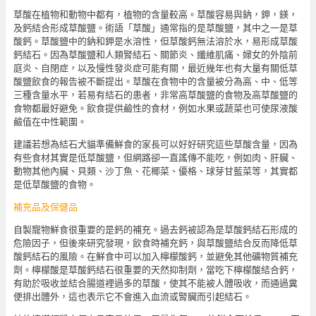
草酸在植物和動物中都有，植物的含量較高。草酸容易與鈉，鉀，鎂，
及鈣結合形成草酸鹽。術語「草酸」通常指的是草酸鹽，其中之一是草
酸鈣。草酸鹽中的鈉和鉀是水溶性，但草酸鈣無法溶於水，易形成草酸
鈣結石。因為草酸鹽和人類腎結石、關節炎、纖維肌痛、婦女的外陰前
庭炎、自閉症，以及慢性發炎症可能有關，最近幾年也有大量有關低草
酸鹽飲食的報告被不斷提出。草酸在食物中的含量被分為高、中、低等
三種含量水平，若易有結石的患者，非常高草酸鹽的食物及高草酸鹽的
食物都最好避免。飲食提供鹼性的食材，例如水果或蔬菜也可使尿液酸
鹼值在中性範圍。
建議若想為結石犬貓準備鮮食的家長可以好好研究這些草酸含量，因為
有些食材其實是低草酸鹽，但網路卻一直謠傳不能吃，例如肉、肝臟、
動物其他內臟、貝類、沙丁魚、花椰菜、優格、球芽甘藍菜等，其實都
是低草酸鹽的食物。
補充品及保健品
自製寵物鮮食很重要的是鈣的補充。過去鈣被認為是草酸鈣結石形成的
危險因子，但後來研究發現，飲食時補充鈣，與草酸鹽結合反而降低草
酸鈣結石的風險。在鮮食中可以加入檸檬酸鈣，並避免其他礦物質補充
劑。檸檬酸是草酸鈣結石很重要的天然抑制劑，當吃下檸檬酸結合鈣，
有助於吸收並結合腸道裡過多的草酸，使其不能被人體吸收，而通過糞
便排出體外，這也表示它不會進入血流或腎臟而引起結石。