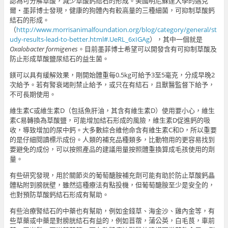
認為可分解草酸，減少草酸鈣結石的形成。美國明尼蘇達大學的邁克
爾・墨菲博士發現，健康的狗體內有較高量的三種細菌，可抑制草酸鈣
結石的形成。
（
http://www.morrisanimalfoundation.org/blog/category/general/st
udy-results-lead-to-better.html#.UeRL_6xIGAg
），其中一個就是
Oxalobacter formigenes
。目前墨菲博士希望可以開發含有可抑制草酸及
防止形成草酸鹽尿結石的益生菌。
鎂可以具有緩解效果，剛開始體重每0.5kg可給予3至5毫克，分成早晚2
次給予。若有腎衰竭則禁止給予，或只在有結石，且獸醫監督下給予，
不可長期使用。
維生素C或維生素D（包括魚肝油，其含有維生素D）使用要小心，維生
素C易轉換為草酸鹽，可能增加結石形成的風險，維生素D促進鈣的吸
收，導致增加的尿中鈣。大多數綜合維他命含有維生素C和D，所以重要
的是仔細閱讀標示成份。人類的補充品種類多，比動物用的更容易找到
要避免的成份，可以按照產品的建議用量按照體重換算成毛孩使用的劑
量。
有些研究發現，用於關節炎的葡萄醣胺補充劑可能有助於防止草酸鈣晶
體粘附到膀胱壁，雖然這種療法有點投機，但葡萄醣胺至少是安全的，
也對預防草酸鈣結石形成有幫助。
有些治療腎結石的中藥也有幫助，例如金錢草、海金沙、雞內金等，有
些草藥或中藥是對膀胱結石有益的，例如苜蓿，蒲公英，白毛茛，車前