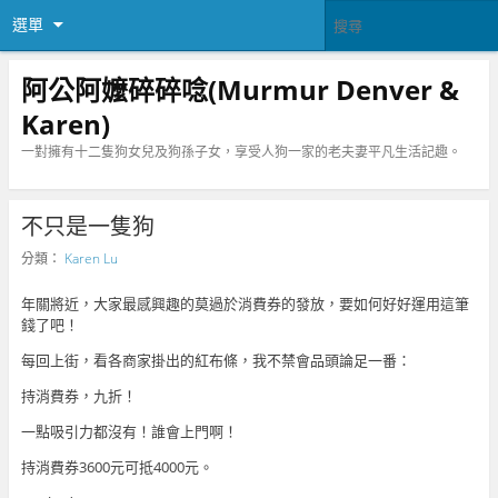
選單
阿公阿嬤碎碎唸(Murmur Denver &
Karen)
一對擁有十二隻狗女兒及狗孫子女，享受人狗一家的老夫妻平凡生活記趣。
不只是一隻狗
分類：
Karen Lu
年關將近，大家最感興趣的莫過於消費券的發放，要如何好好運用這筆
錢了吧！
每回上街，看各商家掛出的紅布條，我不禁會品頭論足一番：
持消費券，九折！
一點吸引力都沒有！誰會上門啊！
持消費券3600元可抵4000元。