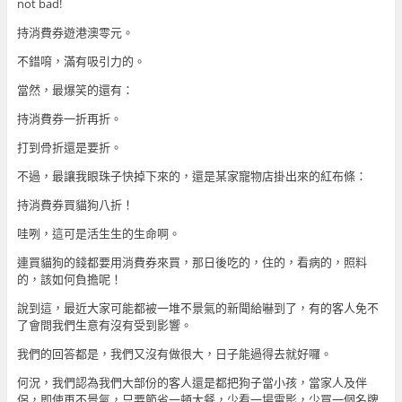
not bad!
持消費券遊港澳零元。
不錯唷，滿有吸引力的。
當然，最爆笑的還有：
持消費券一折再折。
打到骨折還是要折。
不過，最讓我眼珠子快掉下來的，還是某家寵物店掛出來的紅布條：
持消費券買貓狗八折！
哇咧，這可是活生生的生命啊。
連買貓狗的錢都要用消費券來買，那日後吃的，住的，看病的，照料
的，該如何負擔呢！
說到這，最近大家可能都被一堆不景氣的新聞給嚇到了，有的客人免不
了會問我們生意有沒有受到影響。
我們的回答都是，我們又沒有做很大，日子能過得去就好囉。
何況，我們認為我們大部份的客人還是都把狗子當小孩，當家人及伴
侶，即使再不景氣，只要節省一頓大餐，少看一場電影，少買一個名牌