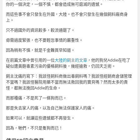
你的一個決定，一個不慎，都會造成無可磨滅的遺憾。
而這些事不會只發生在外國，大陸。也不會只發生在幾個飼料廠商身
上。
只不過國外的資訊較多，較流通罷了。
毋需過度緊張，也不要輕忽事情的嚴重性。
因為稍有不慎，就是千金難買早知道。
在前篇文章中曾引用的一位
大陸的飼主的文章
，他的狗兒Addie在吃了
疑似遭黃麴毒素污染的優格飼料後，幾經搶救，仍回天乏術。
飼主沈痛的寫下：我該怪飼料商做出毒飼料嗎？我該怪經銷商倉儲管理
不當嗎？我該怪醫院用藥不當而無法救回我的寶貝嗎？然而太多的責
怪，都無法挽回Addie的生命。
而那種痛，不是死了一條狗而已。
那是失去家人的痛，以及自己無法保護家人的痛。
如果可以，就讓這些遺憾都不再發生。
因為，牠們，不只是隻狗而已！