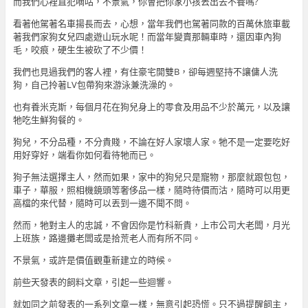
而我們心裡直犯嘀咕，不景氣，你會把你家小孩丟出去不養嗎?
看著他駕著名車揚長而去，心想，當年我們也駕著同款的百萬休旅車載
著我們家狗女兒四處遊山玩水呢！而當年變賣那輛車時，還因車內狗
毛，咬痕，硬生生被砍了不少價！
我們也見過我們的客人裡，有住豪宅開雙B，卻每週堅持不讓傭人洗
狗，自己拎著LV包帶狗來游泳兼洗澡的。
也有養米克斯，每個月花在狗兒身上的零食及用品不少於萬元，以及讓
牠吃生鮮狗餐的。
狗兒，不分品種，不分貴賤，不論在好人家壞人家。牠不是一定要吃好
用好穿好，端看你如何看待牠而已。
狗子無法選擇主人，然而如果，家中的狗兒只是寵物，那麼就跟包包，
車子，華服，照相機鏡頭等奢侈品一樣，隨時待價而沽，隨時可以用更
高檔的來代替，隨時可以丟到一邊不聞不問。
然而，牠對主人的忠誠，不會因你是竹科新貴，上市公司大老闆，月光
上班族，路邊攤老闆或是拾荒老人而有所不同。
不景氣，或許是價值觀重新建立的時候。
前些天發表的飼料文章，引起一些迴響。
就如同之前發表的一系列文章一樣，無意引起恐慌。只不過提醒飼主，