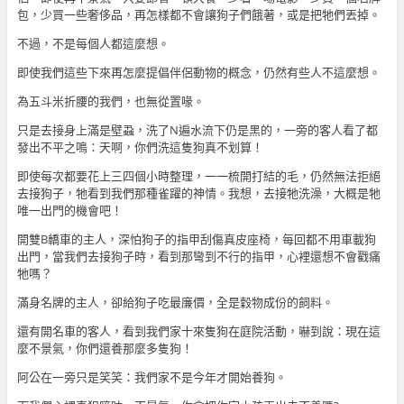
包，少買一些奢侈品，再怎樣都不會讓狗子們餓著，或是把牠們丟掉。
不過，不是每個人都這麼想。
即使我們這些下來再怎麼提倡伴侶動物的概念，仍然有些人不這麼想。
為五斗米折腰的我們，也無從置喙。
只是去接身上滿是壁蝨，洗了N遍水流下仍是黑的，一旁的客人看了都
發出不平之鳴：天啊，你們洗這隻狗真不划算！
即使每次都要花上三四個小時整理，一一梳開打結的毛，仍然無法拒絕
去接狗子，牠看到我們那種雀躍的神情。我想，去接牠洗澡，大概是牠
唯一出門的機會吧！
開雙B轎車的主人，深怕狗子的指甲刮傷真皮座椅，每回都不用車載狗
出門，當我們去接狗子時，看到那彎到不行的指甲，心裡還想不會戳痛
牠嗎？
滿身名牌的主人，卻給狗子吃最廉價，全是穀物成份的飼料。
還有開名車的客人，看到我們家十來隻狗在庭院活動，嚇到說：現在這
麼不景氣，你們還養那麼多隻狗！
阿公在一旁只是笑笑：我們家不是今年才開始養狗。