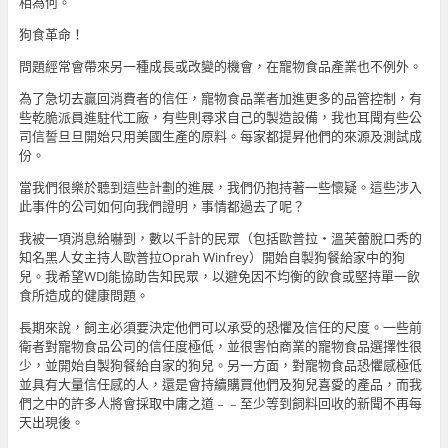
相為何。
狗食革命！
問題經常會帶來另一種成長或改變的機會，在寵物食品產業也不例外。
為了急切去贏回消費者的信任，寵物食品業者加進更多的品管控制，有
些乾脆派員進駐代工廠，有些則尋求自己的製造設備，我也耳聞有些公
司信誓旦旦開始只用美國生產的原料。每家都提昇他們的來源及測試成
份。
當我們很樂於聽到這些計劃的進展，我們仍抱持著一些懷疑。這些涉入
此事件的公司如何向我們證明，事情都過去了呢？
我被一項消息給嚇到，數以千計的民眾（包括歐普拉‧溫芙蕾脫口秀的
知名黑人女主持人歐普拉Oprah Winfrey）開始自製狗餐給家中的狗
兒。我希望WDJ能協助告知民眾，以避免因不均衡的飲食或堅持單一飲
食所造成的健康問題。
長期來說，飼主必須要決定他們可以承受的恐懼及信任的尺度。一些前
衛者對寵物食品公司的信任度極低，並很害怕商業的寵物食品選擇性很
少，並開始自製狗餐給自家的狗兒。另一方面，對寵物食品恐懼感極低
並具有大量信任感的人，還是會持續購買他們及狗兒喜愛的產品，而我
們之中的許多人將會採取中庸之道﹣﹣至少等到飼料回收的新聞不再每
天出現後。