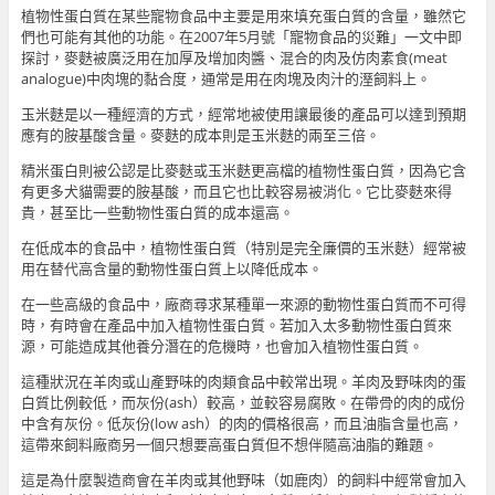
植物性蛋白質在某些寵物食品中主要是用來填充蛋白質的含量，雖然它
們也可能有其他的功能。在2007年5月號「寵物食品的災難」一文中即
探討，麥麩被廣泛用在加厚及增加肉醬、混合的肉及仿肉素食(meat
analogue)中肉塊的黏合度，通常是用在肉塊及肉汁的溼飼料上。
玉米麩是以一種經濟的方式，經常地被使用讓最後的產品可以達到預期
應有的胺基酸含量。麥麩的成本則是玉米麩的兩至三倍。
精米蛋白則被公認是比麥麩或玉米麩更高檔的植物性蛋白質，因為它含
有更多犬貓需要的胺基酸，而且它也比較容易被消化。它比麥麩來得
貴，甚至比一些動物性蛋白質的成本還高。
在低成本的食品中，植物性蛋白質（特別是完全廉價的玉米麩）經常被
用在替代高含量的動物性蛋白質上以降低成本。
在一些高級的食品中，廠商尋求某種單一來源的動物性蛋白質而不可得
時，有時會在產品中加入植物性蛋白質。若加入太多動物性蛋白質來
源，可能造成其他養分潛在的危機時，也會加入植物性蛋白質。
這種狀況在羊肉或山產野味的肉類食品中較常出現。羊肉及野味肉的蛋
白質比例較低，而灰份(ash）較高，並較容易腐敗。在帶骨的肉的成份
中含有灰份。低灰份(low ash）的肉的價格很高，而且油脂含量也高，
這帶來飼料廠商另一個只想要高蛋白質但不想伴隨高油脂的難題。
這是為什麼製造商會在羊肉或其他野味（如鹿肉）的飼料中經常會加入