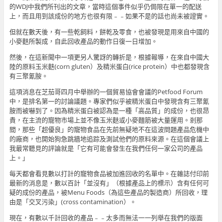
的WDJ中我們所刊出的文章，當時這個事件似乎仍侷限在單一的配送
上，而且用到該成份的地方也很有限﹣﹣如果不是的話也尚未被證實。
但就在數天後，有一些乾飼料，餅乾及零食，也被發現是用來自中國的
小麥麩所製成，自此回收產品的動作日復一日增加。
然後，在這新聞中一項更另人驚訝的轉折是，根據報導，在來自中國大
陸的原料玉米麩(corn gluten）及精米蛋白(rice protein）中也都發現含
有三聚氰胺。
這項消息在芝茄哥四月中舉辦的一個貿易協會會議的Petfood Forum
中，是排名第一的討論議題。專家們似乎被精米蛋白中發現含有三聚氰
胺而被嚇到了。因為精米蛋白被認為是一種「高品質」的成份，也很昂
貴，在主流的寵物市場上並不像玉米麩或小麥麵筋被大量運用。剎那
間，那些「超優良」的寵物食品在先前無疑地不在這波問題產品危機中
的廠商，也開始狗急跳牆地追踪及測試他們的原料來源。在這個會議上
我最常聽見的評論就是「它有可能會發生在我們任何一家公司的產品
上。」
每天都會看見數以打計的寵物食品被加進回收的名單中。在雜誌付印前
最新的消息是，數以百計「並沒有」（根據產品上的標示）含有任何可
疑的成份的產品，被Menu Foods（為這些產品的製造商）所回收，理
由是「交叉污染」(cross contamination）。
現在，有數以千計回收的產品﹣﹣太多而無法一一列舉在我們的版面