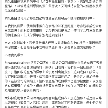
精米蛋白這項原料來中和（米含有高蛋白質，低灰份，也是相對穩定的
產品），以協助達到想要的蛋白質層次，又可維持安全的灰份層次及降
低腐敗的風險。
精米蛋白也可用於那些對動物性蛋白質過敏或不適的動物飼料中。
以我們的觀點，使用精米蛋白在食品中並不是問題，除非這項成份含有
三聚氰胺！而對製造商來說，更糟的消息是食品中使用了含有三聚氰胺
的精米蛋白，但成份標示卻沒有這項原料！
自WDJ創刊以來，我們即告知人們要去閱讀狗食品上的標示。但若標示
中沒標出，但實際產品中含有這項原料時，消費者又該怎麼辦呢？
不確實的標示
當Natural Balance這家公司宣佈，因該公司四項寵物食品含有遭三聚氰
胺污染的精米蛋白濃縮原料，將進行回收時，我們第一個反應是：「什
麼？」遭回收的產品的標示上並沒有列出精米蛋白這項成份。該公司
4/17日的新聞稿中聲明，這項成份在這四個產品中是最近才被加進去
的。在該公司的網站上，這四個產品的成份標示也隨即被更換，以反應
含有精米蛋白的成份，但想當然爾在市面上（或在人們家中）的飼料袋
及罐頭的標示都還是舊的。
大部份寵物食品公司時時刻刻都會調整成份表，加這加那，或是刪去難
以取得的（或費用太高的）原料，或導致加工困難的成份。但他們仍然
有義務立即更新包裝標示以反應正確的內容物。