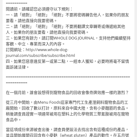
==========
閱讀前，請確認您必須遵守以下規則：
一、請「絕對」「絕對」「絕對」不要將密碼轉告他人，如果你的朋友
要看，請他直接向我要密碼。
二、請「絕對」「絕對」「絕對」不要將翻譯文章轉寄或傳遞給其他
人，如果你的朋友要看，請他直接向我要密碼。
三、如果您有餘力，請訂閱WHOLE DOG JOURNAL，支持他們繼續堅持
客觀、中立、專業而深入的內容。
訂閱網址：http://www.whole-dog-
journal.com/subscribe/subscribe.html
四、如果您惡意違反第一或第二點，一經本人獲知，必要時將毫不留情
面訴諸法律。
==========================================================
==========
在一個月前，誰會設想得到寵物食品的回收會像骨牌效應一樣的激烈？
從三月中開始，由Menu Foods這家專門代工生產溼飼料寵物食品的工
廠開始，回收了數以打計，原料來自中國大陸，含有小麥麵筋的食品。
稍後調查員證實一項通常被用在塑料上的化學物質三聚氰胺被用在寵物
食品中。
當這項成份來源被查出後，調查員便設法去找出含有這種成份的產品，
並且開始展開召回含有小麥麩（wheat gluten）產品的動作。在五月號