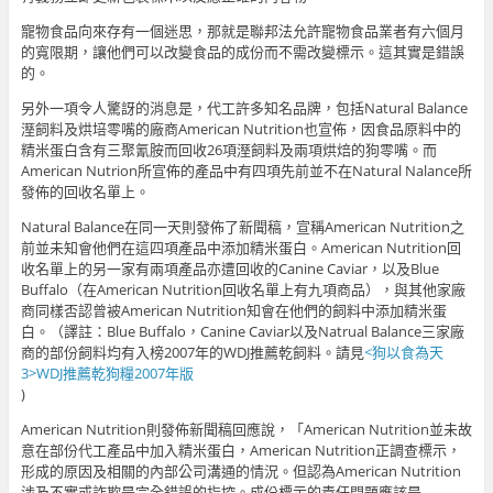
寵物食品向來存有一個迷思，那就是聯邦法允許寵物食品業者有六個月
的寬限期，讓他們可以改變食品的成份而不需改變標示。這其實是錯誤
的。
另外一項令人驚訝的消息是，代工許多知名品牌，包括Natural Balance
溼飼料及烘培零嘴的廠商American Nutrition也宣佈，因食品原料中的
精米蛋白含有三聚氰胺而回收26項溼飼料及兩項烘焙的狗零嘴。而
American Nutrion所宣佈的產品中有四項先前並不在Natural Nalance所
發佈的回收名單上。
Natural Balance在同一天則發佈了新聞稿，宣稱American Nutrition之
前並未知會他們在這四項產品中添加精米蛋白。American Nutrition回
收名單上的另一家有兩項產品亦遭回收的Canine Caviar，以及Blue
Buffalo（在American Nutrition回收名單上有九項商品），與其他家廠
商同樣否認曾被American Nutrition知會在他們的飼料中添加精米蛋
白。（譯註：Blue Buffalo，Canine Caviar以及Natrual Balance三家廠
商的部份飼料均有入榜2007年的WDJ推薦乾飼料。請見
<狗以食為天
3>WDJ推薦乾狗糧2007年版
)
American Nutrition則發佈新聞稿回應說，「American Nutrition並未故
意在部份代工產品中加入精米蛋白，American Nutrition正調查標示，
形成的原因及相關的內部公司溝通的情況。但認為American Nutrition
涉及不實或詐欺是完全錯誤的指控。成份標示的責任問題應該是