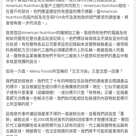
American Nutrition及客戶之間的共同努力。American Nutrition相信，
在客戶的部份，他們應當遵從所有適當的標示規範。當American
Nutrition完成內部及完全與FDA合作及其他政府部門要求的調查後，將
會發佈進一步的消息。」
我曾造訪American Nutrition的罐頭加工廠，我很熟知他們的電腦及技
術如何運用在整合產品批號記綠上。他們標註每個食品烹調及混合的成
份批號。有些寵物食品公司要求這些記錄副本並實際檢驗產品。通常飼
料商將配方交付給代工廠時必須確認標示上的名稱。根據我個人的看
法，寵物食品業者撇清他們不知代工廠放入什麼原料到他們的產品中根
本就是唬爛的說法。
但另一方面，Menu Foods所宣稱的「交叉污染」又是怎麼一回事？
我們感到很挫折，我們花了十年的時間在告訴我們的讀者要去閱讀產品
的標示，並且根據這些成份標示去做購買的抉擇。現在，它似乎變成袋
子裡有什麼東東（或罐頭裡），成份標示只是「有時候」正確。這個產
業虧欠消費者一些解決方案，我們如何能相信包裝裡的內容物就是標示
上所宣稱的呢？
這個意外事件讓這個產業不堪的一面被掀出來，或著我們該說是「重
新」被掀出來。在2003年狗兒致死的飼料回收事件才剛塵埃落定，導因
於代工廠明顯地並未按照標示加入該有的成份，代工廠與寵物食品廠商
互踢皮球，規避責任，而法定賠償的保密，我們將不可能知道事情的真