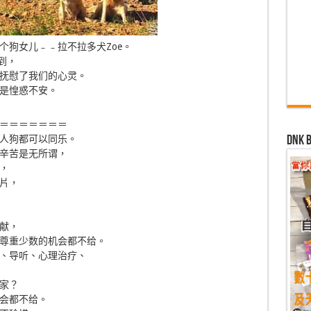
个狗女儿﹣﹣拉不拉多犬Zoe。
报到，
抚慰了我们的心灵。
是惶惑不安。
＝＝＝＝＝＝＝
dn
人狗都可以同乐。
辛苦是无所谓，
，
片，
献，
尊重少数的机会都不给。
、导听、心理治疗、
家？
会都不给。