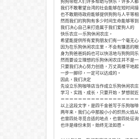
狗狗带给人们许多帮助与快乐，许多人都
我们不敢奢望台湾的社会能够在短时间接
也不敢期待政府能够提供狗狗与人平等相
然而我们的狗狗有多少时间生命能够等到
我们决心自己来打造属于我们爱狗人的
快乐农庄—乐狗休闲农庄，
希望能提供所有爱狗朋友们有一个毫无心
因为在乐狗休闲农庄里，不会有嫌恶的眼
身为狗爸爸妈妈也可以快活地与狗狗同乐
然而要设立理想的乐狗休闲农庄并不是一
只要我们决心努力创造，万丈高楼平地起
一步一脚印，一定可以达成的。
因此，我们决定
先设立乐狗咖啡店当作成立乐狗休闲农庄
学习、实践、成长，只要开始，梦想就近
＝＝＝＝＝＝＝＝＝＝＝＝＝＝＝＝＝＝
以上这段文字，是四千金爸写于乐狗咖啡
两年来，我们心中那股小小的炽热火焰从
也曾四处寻觅合适的地点，也曾四处征询
也许是缘份未到，始终无法如愿。