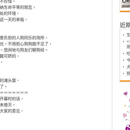
不珍惜。
纳生命平等的观念，
处的环境，
这一天的来临，
近
里负担的人狗同乐的场所，
光，不用担心狗狗跑不见了，
，悠闲地与狗友们聊狗经。
蹴可跻的，
，
的滩头堡，
了。
＝＝＝＝＝＝＝
开幕时的话，
未熄灭，
大家的意见，