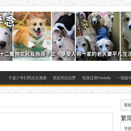
）
千金少爷们的点点滴滴
凯伦的白日梦
毛孩日常Petdaily
一阳指
繁
）
不