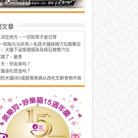
期文章
生活在他方，一切如常才是日常
<一阳指与马杀鸡＞毛孩犬猫经络穴位图集应
用：犬猫下泌尿道感染及结石按摩穴位
吃错了，最贵
今天，你会来吗？
犬猫该吃昆虫吗？
预防犬猫IBD或肠胃疾病从改吃生鲜食物开始