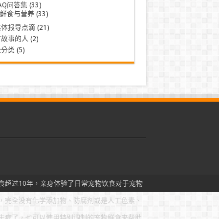
AQ问答集
(33)
鲜食与营养
(33)
媒体报导点滴
(21)
有故事的人
(2)
未分类
(5)
食超过10年，亲身体验了日常宠物饮食对于宠物
，完全没有化学添加物、防腐剂或是人工色素、
生病了，也可以使用特别调制的宠物鲜食来帮助