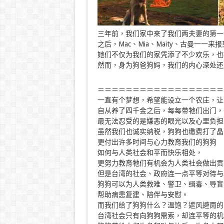
三年前，我们家中来了我们两夫妻的第一
之后，Mac、Mia、Maity、古曼一一来
她们不仅为我们的家凭添了不少欢乐，也
然而，身为狗爸狗妈，我们的内心深处还
＝＝＝＝＝＝＝＝＝＝＝＝＝＝＝＝＝＝
一直有个梦想，希望能设立一个农庄，让
自从养了四千金之后，每每带牠们出门，
最无法忍受的是嫌恶的眼光以及心里负担
虽然我们也诚实纳税，狗狗也缴费打了晶
更付出许多时间与心力教育我们的狗狗
如何与人类社会和平而快乐相处，
更努力教育牠们有机会为人类社会做出贡
但是台湾的社会、政府连一点平等对待与
狗狗可以为人类救难、警卫、缉毒、导盲
帮助病患复建、陪伴与安慰。
而我们给了狗狗什么？温饱？遮风避雨的
台湾社会只有向狗狗需索，却连平等的机