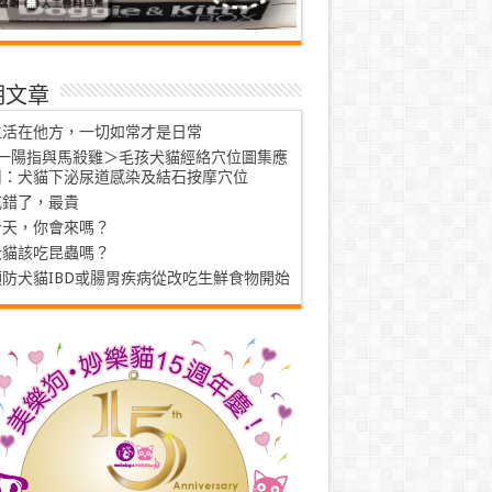
期文章
生活在他方，一切如常才是日常
<一陽指與馬殺雞＞毛孩犬貓經絡穴位圖集應
用：犬貓下泌尿道感染及結石按摩穴位
吃錯了，最貴
今天，你會來嗎？
犬貓該吃昆蟲嗎？
預防犬貓IBD或腸胃疾病從改吃生鮮食物開始