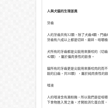
人與犬貓的生理差異
牙齒
人的牙齒共有32顆，除了犬齒4顆、門齒
牙齒有六成以上都是切碎、磨碎、咀嚼植
犬所有的牙齒都是尖銳用來撕咬的（切齒
42顆），屬於偏肉食性的飲食。
貓所有的牙齒更是尖銳用來撕咬肉的而不
銳的臼齒，共30顆），屬於純肉食性的
唾液
人的唾液含有澱粉脢，所以我們是從咀嚼
下食物進入胃之後，才開始消化蛋白質，