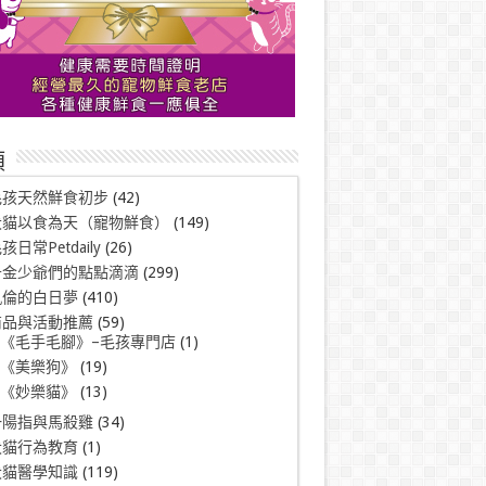
類
毛孩天然鮮食初步
(42)
犬貓以食為天（寵物鮮食）
(149)
孩日常Petdaily
(26)
千金少爺們的點點滴滴
(299)
凱倫的白日夢
(410)
商品與活動推薦
(59)
《毛手毛腳》–毛孩專門店
(1)
《美樂狗》
(19)
《妙樂貓》
(13)
一陽指與馬殺雞
(34)
犬貓行為教育
(1)
犬貓醫學知識
(119)