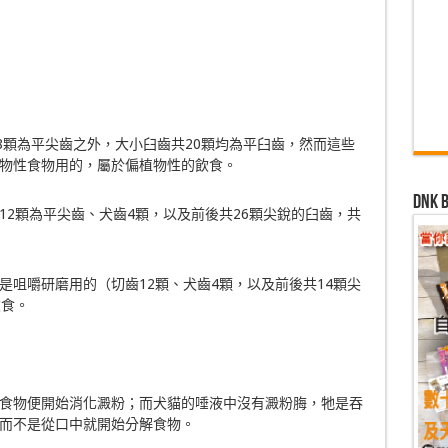
8顆為平尖齒之外，大小臼齒共20顆均為平臼齒，然而這些
物性食物用的，屬於偏植物性的飲食。
dn
12顆為平尖齒、犬齒4顆，以及前後共26顆尖銳的臼齒，共
是咀嚼研磨用的（切齒12顆、犬齒4顆，以及前後共14顆尖
飲食。
食物便開始消化澱粉；而犬貓的唾液中沒有澱粉脢，牠是吞
而不是從口中就開始分解食物。