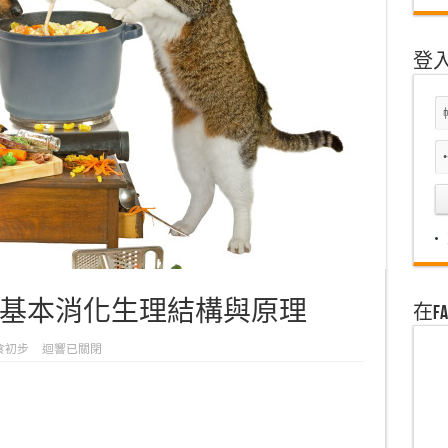
登
基本消化生理結構與原理
在F
食初步
迴響已關閉