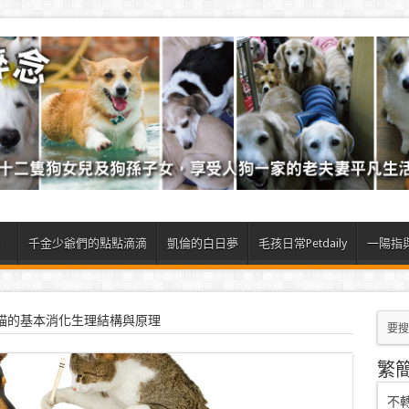
）
千金少爺們的點點滴滴
凱倫的白日夢
毛孩日常Petdaily
一陽指
貓的基本消化生理結構與原理
繁
不