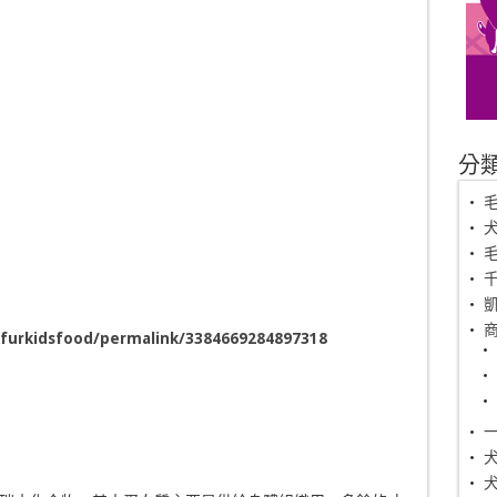
分
毛
furkidsfood/permalink/3384669284897318