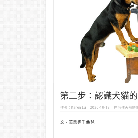
第二步：認識犬貓的
作者：
Karen Lu
2020-10-18
在
毛孩天然鮮
文・美樂狗千金爸