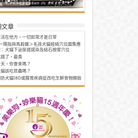
期文章
生活在他方，一切如常才是日常
<一陽指與馬殺雞＞毛孩犬貓經絡穴位圖集應
用：犬貓下泌尿道感染及結石按摩穴位
吃錯了，最貴
今天，你會來嗎？
犬貓該吃昆蟲嗎？
預防犬貓IBD或腸胃疾病從改吃生鮮食物開始