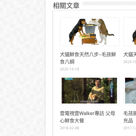
相關文章
犬貓鮮食天然八步–毛孩鮮
犬貓
食八綱
2020-1
2020-10-18
壹電視壹Walker專訪 父母
毛孩
心鮮食大餐
充品
2018-02-08
2017-1