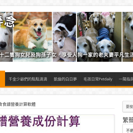
）
千金少爺們的點點滴滴
凱倫的白日夢
毛孩日常Petdaily
一陽指
食食譜營養計算軟體
繁
不