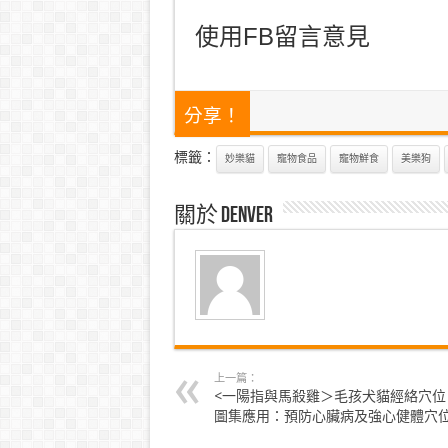
使用FB留言意見
分享！
標籤：
妙樂貓
寵物食品
寵物鮮食
美樂狗
關於 denver
上一篇：
<一陽指與馬殺雞＞毛孩犬貓經絡穴位
圖集應用：預防心臟病及強心健體穴