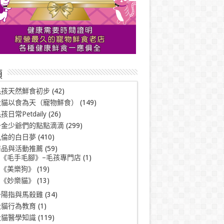
類
毛孩天然鮮食初步
(42)
犬貓以食為天（寵物鮮食）
(149)
孩日常Petdaily
(26)
千金少爺們的點點滴滴
(299)
凱倫的白日夢
(410)
商品與活動推薦
(59)
《毛手毛腳》–毛孩專門店
(1)
《美樂狗》
(19)
《妙樂貓》
(13)
一陽指與馬殺雞
(34)
犬貓行為教育
(1)
犬貓醫學知識
(119)