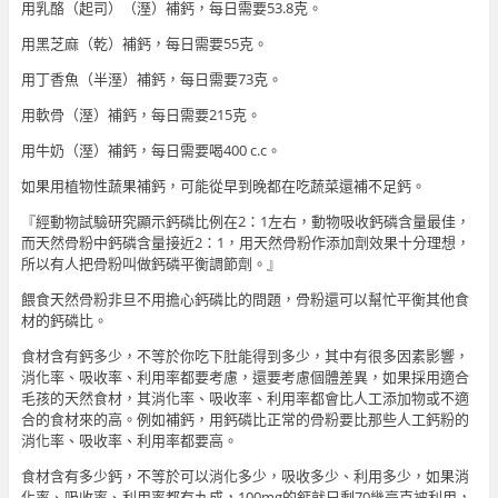
用乳酪（起司）（溼）補鈣，每日需要53.8克。
用黑芝麻（乾）補鈣，每日需要55克。
用丁香魚（半溼）補鈣，每日需要73克。
用軟骨（溼）補鈣，每日需要215克。
用牛奶（溼）補鈣，每日需要喝400 c.c。
如果用植物性蔬果補鈣，可能從早到晚都在吃蔬菜還補不足鈣。
『經動物試驗研究顯示鈣磷比例在2：1左右，動物吸收鈣磷含量最佳，
而天然骨粉中鈣磷含量接近2：1，用天然骨粉作添加劑效果十分理想，
所以有人把骨粉叫做鈣磷平衡調節劑。』
餵食天然骨粉非旦不用擔心鈣磷比的問題，骨粉還可以幫忙平衡其他食
材的鈣磷比。
食材含有鈣多少，不等於你吃下肚能得到多少，其中有很多因素影響，
消化率、吸收率、利用率都要考慮，還要考慮個體差異，如果採用適合
毛孩的天然食材，其消化率、吸收率、利用率都會比人工添加物或不適
合的食材來的高。例如補鈣，用鈣磷比正常的骨粉要比那些人工鈣粉的
消化率、吸收率、利用率都要高。
食材含有多少鈣，不等於可以消化多少，吸收多少、利用多少，如果消
化率、吸收率、利用率都有九成，100mg的鈣就只剩70幾毫克被利用，