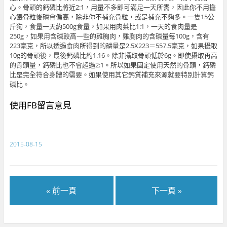
心。骨頭的鈣磷比將近2:1，用量不多即可滿足一天所需，因此你不用擔
心餵骨粒後磷會偏高，除非你不補充骨粒，或是補充不夠多。一隻15公
斤狗，食量一天約500g食量，如果用肉菜比1:1，一天的食肉量是
250g，如果用含磷較高一些的雞胸肉，雞胸肉的含磷量每100g，含有
223毫克，所以透過食肉所得到的磷量是2.5X223＝557.5毫克，如果攝取
10g的骨頭後，最後鈣磷比約1.16。除非攝取骨頭低於6g。即使攝取再高
的骨頭量，鈣磷比也不會超過2:1。所以如果固定使用天然的骨頭，鈣磷
比是完全符合身體的需要。如果使用其它鈣質補充來源就要特別計算鈣
磷比。
使用FB留言意見
2015-08-15
« 前一頁
下一頁 »