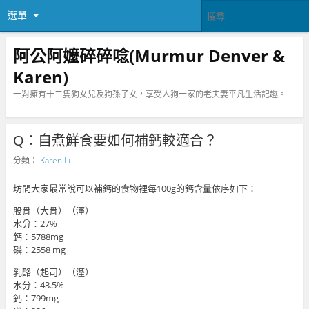
選單
阿公阿嬤碎碎唸(Murmur Denver &
Karen)
一對擁有十二隻狗女兒及狗孫子女，享受人狗一家的老夫妻平凡生活記趣。
Q：自煮鮮食要如何補鈣較適合？
分類：
Karen Lu
坊間大家最常說可以補鈣的食物裡每100g的鈣含量依序如下：
股骨（大骨）（溼）
水分：27%
鈣：5788mg
磷：2558 mg
乳酪（起司）（溼）
水分：43.5%
鈣：799mg