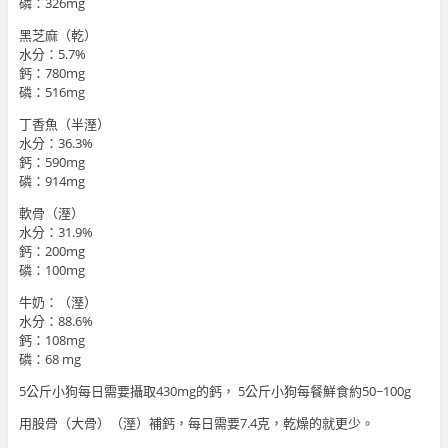
磷：326mg
黑芝麻（乾）
水分：5.7%
鈣：780mg
磷：516mg
丁香魚（半溼）
水分：36.3%
鈣：590mg
磷：914mg
軟骨（溼）
水分：31.9%
鈣：200mg
磷：100mg
牛奶：（溼）
水分：88.6%
鈣：108mg
磷：68 mg
5公斤小狗每日需要攝取430mg的鈣， 5公斤小狗每餐鮮食約50~100g
用股骨（大骨）（溼）補鈣，每日需要7.4克，乾燥的就更少。