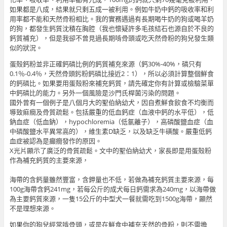
如果都是八成，結果就只剩五成一被利用。例如牛奶中鈣的吸收率和利
用率都不能和天然骨粉相比。我的實務遇過有長期喝牛奶的狗或喝羊奶
的狗，都發生鈣質沈積在胸腔（我也懷疑許多毛孩結石也源自於不良的
鈣質補充），但是我卻不曾見過長期啃骨頭或吃天然骨粉的狗兒發生類
似的狀況。
蛋殻鈣粉並非正確鈣磷比例的鈣質補充來源（鈣30%-40%，磷只有
0.1％-0.4％，天然骨頭釫粉鈣磷比接近2：1），所以必須計算整個鮮食
的鈣磷比。如果要用蛋殻粉來補充鈣質，請先確定你有計算或檢驗菜單
中鈣磷比的能力。另外一個風險是沙門氏桿菌污染的問題。
國外曾有一個例子是八個月大的聖伯納幼犬，因自煮鮮食飲食不均衡而
導致痲癎及骨質疏鬆。包括嚴重的低血鈣症（血液中鈣的水平低），低
鈉血症（低血鈉），hypochloremia（低氯離子），高磷酸鹽血症（血
中磷酸鹽水平異常高的），維生素D缺乏，以及缺乏牛磺酸。嚴重低鈣
血症被認為是癲癇發作的原因。
X光片顯示了廣泛的骨質疏鬆。文中的聖伯納幼犬，家長即是用蛋殻粉
作為補充鈣質的主要來源，
海帶的含鈣量雖然豐富，含鉀量也不低，若做為補充鈣質主要來源，每
100g海帶含鈣241mg，若每公斤的成犬每日鈣需求為240mg，以海帶做
為主要鈣質來源，一隻15公斤的中型犬一餐就需吃到1500g海帶，顯然
不是理想來源。
如果你的狗兒經常啃骨頭，或是在鮮食中補充天然的骨粉，則不需擔