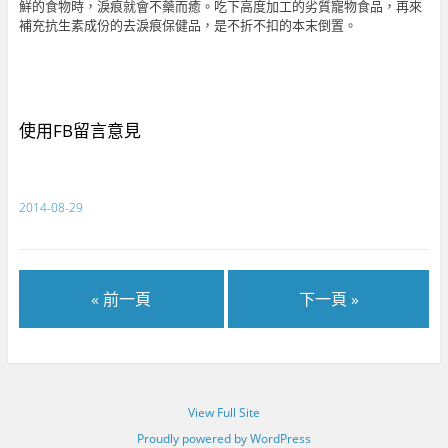
鮮的食物時，淚痕就會不藥而癒。吃下高度加工的劣質寵物食品，再來
補充抗生素成份的去淚痕保健品，是不折不扣的本末倒置。
使用FB留言意見
2014-08-29
« 前一頁
下一頁 »
View Full Site
Proudly powered by WordPress