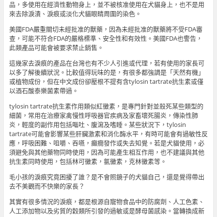
品，多使用在經濟性動物身上，並不被核准使用在犬貓身上，也不是用
來去除淚漬、淚痕或淡化犬貓眼睛周圍的染色。
美國FDA嚴重關切未經批准的獸藥，因為未經批准的獸藥將不受FDA審
查，可能不符合FDA的嚴格標準、安全性和有效性。美國FDA也警告，
此類產品可能會被要求禁止銷售。
這幾家去淚痕的產品在台灣也有不少人引進或代理，若有使用的家長可
以多了解後續狀況。比較值得玩味的是，有很多都強調是「天然有機」
或植物成份，但在中文成份卻壓根不提有含tylosin tartrate抗生素或僅
以酒石酸泰樂菌素帶過。
tylosin tartrate抗生素作用類似紅黴素，是專門針對並殺死某些類型的
細菌，常用在治療家禽慢性呼吸器官疾病及家畜壞死腸炎，傳染性肺
炎，輕度的副作用包括嘔吐、腹瀉及嗜睡。某些狀況下，tylosin
tartrate可能會影響某些肝臟激素和消化酶水平，有時可能會有過敏性反
應，呼吸困難、咀嚼、吞嚥，癲癇發作或失去知覺。若是犬貓使用，必
須避免與其他藥物同時使用，因為可能產生相互作用，也不建議與其他
抗生素同時使用，包括林可黴素，氯黴素，克林黴素等。
毛小孩的淚痕究竟困擾了誰？是不會照鏡子的犬貓自己，還是覺得帶出
去不美觀而不快樂的家長？
其實有很多情況的淚痕，都是根源自寵物食品中的防腐劑、人工色素、
人工添加物以及劣質的穀類所引發的過敏或是酵母菌感染。當轉換成新