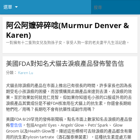
選單
阿公阿嬤碎碎唸(Murmur Denver &
Karen)
一對擁有十二隻狗女兒及狗孫子女，享受人狗一家的老夫妻平凡生活記趣。
美國FDA對知名犬貓去淚痕產品發佈警告信
分類：
Karen Lu
犬貓去除淚痕的產品在市面上推出已有很長的時間，許多家長也因為長
期受毛小孩淚痕的困擾，而習慣購買此類產品來達到去漬、去淚痕的效
果。至於效果如何就見仁見智，但如果你知道毛小孩的口服或外用的去
淚痕產品其實成份是不被FDA核准用在犬貓上的抗生素，你還會長期給
牠們吃／用嗎？長期吃不會有抗藥性或副作用嗎？
美國FDA 8/29罕見的發佈新聞稿，點名市面上數家知名去淚痕的產品發
佈
警告信
，包括Angels’ Eyes、Angels’ Glow、Pets’ Spark、 Glow
Groom 以及Health Glow等，陳述這些標榜可去除淚痕的產品都含有藥
用的抗生素tylosin tartrate（酒石酸泰樂菌素），這種抗生素是處方藥