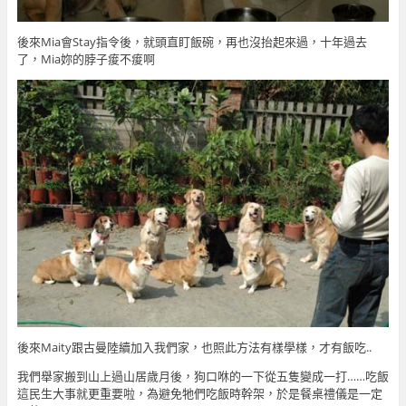
後來Mia會Stay指令後，就頭直盯飯碗，再也沒抬起來過，十年過去
了，Mia妳的脖子痠不痠啊
後來Maity跟古曼陸續加入我們家，也照此方法有樣學樣，才有飯吃..
我們舉家搬到山上過山居歲月後，狗口咻的一下從五隻變成一打…
…吃飯
這民生大事就更重要啦，為避免牠們吃飯時幹架，於是餐桌禮儀是一定