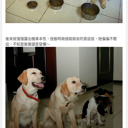
後來就慢慢露出機車本性，放飯時兩個姐姐坐的直挺挺，她偏偏不聽
話，不知是裝傻還是發懶～