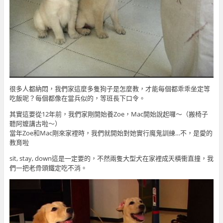
很多人都納悶，我們家這麼多隻狗子是怎麼教，才能每個都乖乖坐定等
吃飯呢？每個都像在當兵似的，等班長下口令。
其實這要從12年前，我們家剛開始養Zoe，Mac開始說起囉～（搬椅子
聽阿嬤講古啦～）
當年Zoe和Mac剛來家裡時，我們就開始對她實行魔鬼訓練…不，是愛的
教育啦
sit, stay, down這是一定要的，不然兩隻大型犬在家裡成天橫衝直撞，我
們一把老骨頭鐵定吃不消。