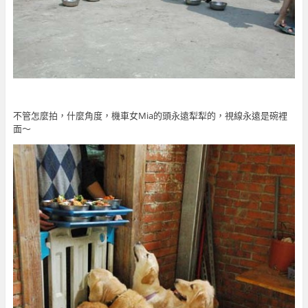
不管怎麼拍，什麼角度，機車女Mia的頭永遠犁犁的，視線永遠是碗裡
面～