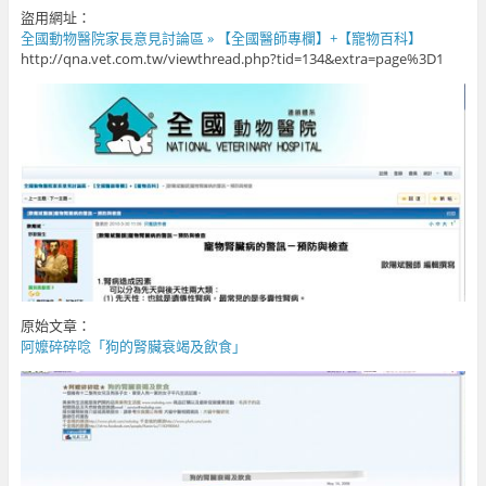
盜用網址：
全國動物醫院家長意見討論區 » 【全國醫師專欄】+【寵物百科】
http://qna.vet.com.tw/viewthread.php?tid=134&extra=page%3D1
原始文章：
阿嬤碎碎唸「狗的腎臟衰竭及飲食」