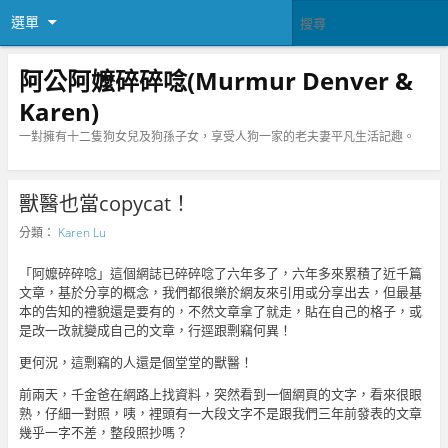
選單
阿公阿嬤碎碎唸(Murmur Denver &
Karen)
一對擁有十二隻狗女兒及狗孫子女，享受人狗一家的老夫妻平凡生活記趣。
獸醫也當copycat！
分類：
Karen Lu
「阿嬤碎碎唸」這個網誌已碎碎唸了六年多了，六年多來累積了近千篇
文章，基於分享的概念，我們都很樂於網友來引用或分享出去，但最基
本的告知的禮貌還是要有的，不然文章拿了就走，貼在自己的格子，或
是改一改就變成自己的文章，行逕跟剽竊何異！
更何況，這剽竊的人還是個堂堂的獸醫！
前兩天，千金爸在網路上找資料，突然看到一個網頁的文字，看來很眼
熟，仔細一對照，咦，裡頭有一大段文字不是跟我們三年前發表的文章
幾乎一字不差，整段照抄嗎？