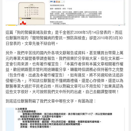
這篇「狗的腎臟衰竭及飲食」是千金爸於2008年5月14日發表的，而這
位獸醫所寫的「寵物腎臟病的警訊－預防與檢查」卻是2010年的3月30
日發表的，文章先後不辯自明。
另外，我們辛苦找的國內外各項文獻報告或資料，甚至購買台幣需上萬
元的專業犬貓營養學調查報告，我們很樂於分享給大家，但在文末都一
定會引用來源，也有著作權宣告：「本篇作者保有本篇文章相關著作權
益，歡迎網路暨非營利用途轉載分享，轉載時但請務必保持著作之完整
（包含作者、出處及本著作權宣告），如有違反，將不另通知依法追訴
侵權行為。」不知該位獸醫是不懂網路禮儀，還是心存僥倖，還是以為
獸醫專業大過於平民老白姓，所以剽竊文章可以不用告知？如果真認為
這些文字很好，大可按照我們文中所列的出處，自己去翻譯整理啊！
到底這位獸醫剽竊了我們文章中哪些文字，有圖為證：