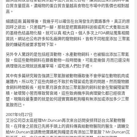
白質含量提高，濃縮物的蛋白質含量越高食物在市場中的售價也相對越
高。
細讀這兩 篇報導後，我幾乎可以確信在台灣發生的寶路事件，真正的原
因呼之欲出，只差臨門一腳，那就是把寶路飼料送檢或死亡犬隻取出來
的墨綠色結晶物化驗，就可以真 相大白。個人多次上FDA網站蒐集相關
資訊，網站也公布許多知名廠牌的寵物飼料，皆有不同程度添加 三聚氰
胺的嫌疑而被要求暫時下架。
另外令人驚訝的是包括經濟動物、水產動物飼料，也被驗出添加三聚氰
胺，但這些動物飼料在餵養動物一段時間後，可能是幾個 月而已還沒有
病理徵兆出現就送進屠宰場，或吃進人們肚子裡。
其中有多篇研究報告強調三聚氰胺被動物攝取後不會停留在動物肌肉或
屠體內，所以吃了這些肉類也不致於有殘留或危害的問題。然而寵物餵
食飼料時間較長，經年累月誤食添加三聚氰胺的飼料就會在腎臟殘留聚
積，破壞腎小管而導致腎衰竭，這些致病機序與病理變化都已經很清
楚，現階段最重要的就是如何證實寶路乾狗糧有無添加或添加多少三聚
氰胺而已。
2007年9月27日
艾汾公司亞太區經理Mr.Duncan再次來台訪問安排拜訪台北某動物醫
院，在拜會之前我已先將手頭上的資料傳真給動物醫院的醫生，請轉交
給Mr.Duncan並請教他寶路乾狗糧是否有添加三聚氰胺？Mr.Duncan沉