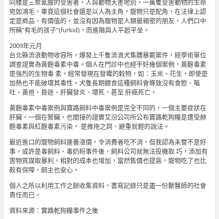
同樣是三聚氰胺的受害者，人與動物天差地別，一萬隻受害動物的生命
宛如鴻毛，畢竟這個社會還是以人為主角，寵物只是配角，在法律上認
定是商品、有價值的，並沒有因為寵物是人類最親密的朋友，人們口中
所稱“有毛的孩子”(furkid)，而進階與人平起平坐。
2009年元月
台北縣流浪動物收容所，爆發上千隻流浪犬集體暴斃案件，經學術單位
調查證實為黃麴毒素中毒。個人在門診中也經手好幾個案例，黃麴毒素
是強烈的生物毒 素，經常發現在發霉的榖物，如：玉米、花生，即使是
加熱也不能破壞其毒性。犬隻長期餵食這種飼料會導致沒有食慾、嘔
吐、黃疸、昏迷、肝臟發炎、壞死，甚至 肝癌死亡。
黃麴毒素中毒案例與寶路飼料中毒案例是完全不同的，一個主要症狀在
肝臟，一個在腎臟，也間接的證實艾汾公司所公布寶路乾狗糧是遭受赫
麴毒素與紅麴毒素污染， 是推拖之詞、避重就輕的說法。
最近進口的寵物飼料連番漲價，令消費者吃不消，但我認為未嘗不是好
事，或許是毒飼料、毒奶粉事件後，飼料公司就無法投機取 巧，添加有
害物質謀取暴利，相對的成本也增加，當然售價也提高，寵物吃了也比
較有保障，飼主也安心。
個人之所以利用工作之餘收集資料，書寫記錄只是盡一份獸醫師的社會
責任而已。
資料來源：寶路乾狗糧事件之後