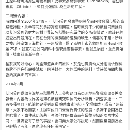
工原料發霉所產生毒素有關，此毒素為赫麴毒素（Ochratoxin）及紅麴
毒素（Citrinin），並特別強調此為全新的症狀。
二.報告內容：
時間回溯至2004年3月8日， 艾汾公司發表聲明將全面回收台灣市場的寶
路乾狗糧，此舉等同於承認狗糧有問題，當時就有不少的獸醫同業推測
以艾汾公司的財力及對世界知名獸醫研究單位的支 持與贊助，應該已經
追查出問題所在。而在台灣的檢驗礙於經驗的缺乏，儀器的不足，所以
要找出答案如大海撈針，一無所獲，過了兩週上市的飼料相關產品回收
差 不多，就宣布在公司飼料中發現此兩種毒素，也就是禍首，並負責賠
償，這事就漸漸平息。
基於我的好奇心，渴望知道真正的原因，於是也曾將幼犬分組而依飼料
品牌不同進行餵養試驗，同時封存一大包當時的飼料，等待著時間與機
會給我真正的答案。
2004年8月
艾汾公司邀請台灣地區獸醫界人士參與題目為亞洲地區腎臟病調查進度
報告，內容為世界各地知名獸醫研究單位的分析報告，調查多達一、二
百多種項目，結論仍是受到兩種 麴菌毒素污染。全場嘩然，認為了無新
意，大家不歡而散，主辦單位口口聲聲負責任的態度，承諾不會因為已
經賠償了，事件就此落幕，強調他們是負責而有道德良知的國際性公
司，一旦調查有了新的事證，會再向大家公布說明。然而截至目前為止
已經過了五年，再也沒有任何說明會。