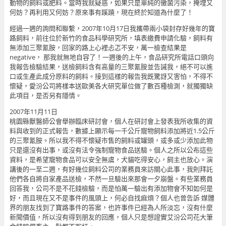
動物的飼料或肥料。當時我就疑惑，如果只是單純的黴菌污染，掩埋又
何妨？再利用又何妨？原來事有蹊蹺，現在終於知道為什麼了！
經過一週的詢問和聯繫，2007年10月17日我攜帶兩小袋封存好幾年的寶
路飼料，前往位於新竹的食品科學研究所，填表繳費申請化驗，飼料有
無添加三聚氰胺，回家的路上心裡忐忑不安，萬一檢查結果是
negative， 那我就無地自容了！一週後的上午，食品研究所電話口頭向
我報告檢驗結果，送檢飼料含有高量的三聚氰胺並告誡我，絕不可以進
口或生產此成分原料的飼料。接到這樣的報告我既驚訝又害怕，不得不
懷疑，愛汾公司將樣本送歐美各大研究單位做了數百種檢測，就獨獨缺
此項目，是否另有隱情。
2007年11月11日
桃園縣獸醫師公會舉辦臨床研討會，個人在研討會上發表我所收集的資
料與收到的正式報告，數據上顯示每一千公斤寵物飼料添加將近1.5公斤
的三聚氰胺。所以我不得不懷疑市售的飼料或罐頭，或多或少添加此物
只是還沒有出事，或沒有法令強制寵物食品送驗。個人之所以公布這些
資料，是希望寵物食品可以安全無虞，犬貓吃得安心，飼主也放心。演
講後的一至二週，有好幾位飼料公司的業務員來訪關心此事，我則拜託
他們各自將自家產品送檢，不然一旦驗出來那會一夕崩盤。有些業務員
回答我，公司不是不花錢檢驗，而是怕萬一驗出有添加物會不知如何是
好，而且現在又不是事件的風頭上，何必自找麻煩？個人也曾告訴 媒體
界的朋友找到了寶路事件的答案，也許事件已經為人所淡忘，沒有什麼
新聞價值，所以沒有得到朋友的回應，個人只是想證實艾汾公司花大筆