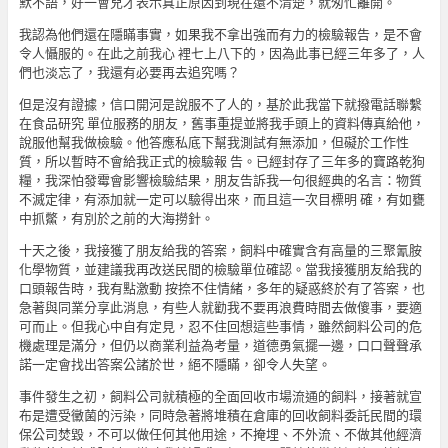
默不語，好一會兒才表示真正原因到現在還不清楚，就匆忙離開。
我認為他們還在隱瞞事實，如果我不拿出強而有力的檢驗報告，是不會
令人懾服的。在此之前我心 裡七上八下的，因為此事已經三年多了，人
們也淡忘了，我還有必要再去追究嗎？
但是沒有證據，信口開河是說服不了人的，基於此我當下就撥電話聯繫
在食品研究 單位服務的朋友，舊事重提並將我手頭上的資料傳真給他，
說服他幫我做檢驗。他答應私底下幫我測試有無添加，但礙於工作性
質，所以暫時不會給我正式的檢驗報 告。已經封存了三年多的寶路乾狗
糧，我深怕發霉會影響檢驗結果，朋友告訴我一句很經典的名言：物質
不滅定律，有添加就一定可以驗得出來，而且這一次目標明 確，有如甕
中抓鱉，有別於之前的大海撈針。
十天之後，我接獲了朋友給我的答案，飼料中確實含有高量的三聚氰胺
化學物質，並建議我再改送民間的檢驗單位確認。當我接獲朋友給我的
口頭報告時，我有點激動 按捺不住情緒，多年的疑惑終於有了答案，也
急著與同業分享此消息，有些人就勸我不要再浪費時間去做傻事，要適
可而止。但我心中自有定見，忍不住回想這些事情，雖然飼料公司的危
機處理是滿分，但仍以商業利益為考量，道德勇氣擺一邊，口口聲聲承
諾一定會找出答案公諸於世，絕不隱瞞，卻令人失望。
事件發生之初，飼料公司就積極的全面回收市場流通的飼料，接著就宣
布是遭受黴菌的污染，同時急著將堆積在倉庫的回收飼料委託民間的環
保公司焚毀，不可以做任何其他用途，不掩埋、不外流、不做其他經濟