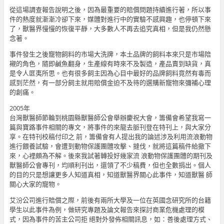
從這場調查報告說明之後，因為最重要的賠償問題持續進行著，所以事
件的熱度就漸漸冷卻下來，媒體對進行中的實驗不感興趣，也停頓下來
了，獸醫界慢慢的恢復平靜，大多數人不再去追究真相，但是我仍然懸
念著。
事件發生之後寵物飼料的市場大洗牌，本土品牌的飼料本來只是市場陪
襯的角色，隨即鹹魚翻身，生產線有時來不及製造，產品賣到缺貨，真
是令人匪夷所思。也有很多飼主因為心目中最好的品牌飼料竟然有毒而
感到茫然，有一部分飼主就用賠償金迫不及待的選購新寵物來彌補心理
的創痛。
2005年
台灣獸醫師節輪到桃園縣獸醫師公會舉辦慶祝大會，籌備會希望我寫一
篇與寶路事件相關的專文，將事件的來龍去脈刊登在特刊上，與大家分
享。在特刊校稿付印之 前，籌備會有人提出我的論述涉及利用流浪動物
進行餵養試驗，會遭到動物保護團體攻擊、撻伐，就將這篇稿件給撤下
來，心裡頗為不解。後來我試著轉投好幾家流 浪動物保護團體的期刊及
獸醫師公會專刊，均順利刊出，還領了不少稿費，但也全數捐出。個人
的目的只是想讓更多人知道真相，知道獸醫界關心此事件，知道獸醫 師
關心大家的寵物。
艾汾公司進行賠償之際，前後有兩所大學及一位在英國念研究所的台籍
學生以此事件為例，做研究專題及論文報告來探討商業危機處理的模
式，因為事件的苦主公司拒 絕對外發佈相關訊息，如：善後處理方式、