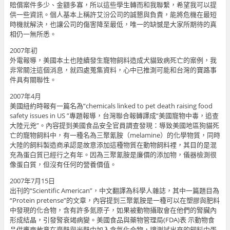
賠償案件多少、金額多寡，所以這些學生轉而和我聯繫，希望我可以提
供一些資訊。個人基本上稱許艾汾公司的誠懇與負責，能將危機在最短
時機就解決，也讓公司的傷害降至最低，唯一的缺憾是大家所期待的真
相仍一無所悉。
2007年初
外電報導，美國本土也陸續發生寵物飼料造成犬貓致病死亡的案例，我
非常關注這個消息，就四處蒐集資料，心中已推測可能和台灣的寶路事
件具有關聯性。
2007年4月
美國紐約時報有一篇名為“chemicals linked to pet death raising food
safety issues in US ”專題報導，台灣聯合報轉譯成“美國寵物中毒，追查
大陸元兇”。內容提到美國食品安全官員調查發現：導致美國地區狗貓死
亡的寵物飼料中，有一種名為三聚氰胺（melamine）的化學物質，同時
大陸的飼料製造商承認是故意添加這種物質在動物飼料裡，其目的是混
充為蛋白質已經行之有年。因為三聚氰胺是廉價的添加物，儀器檢測很
像蛋白質，但沒有任何的營養價值。
2007年7月15日
出刊的“Scientific American”，中文翻譯為科學人雜誌，其中一篇題目為
“Protein pretense”的文章，內容提到三聚氰胺是一種可以在塑膠與肥料
中發現的化合物，含有許多氮原子，如果被動物攝取會在他們的腎臟內
形成結晶，引發腎衰竭病變。美國食品與藥物管理局(FDA)表 示動物食
品供應商故意在麥麩與米麩中加入含氮化合物，讓測試出來的飼料中蛋