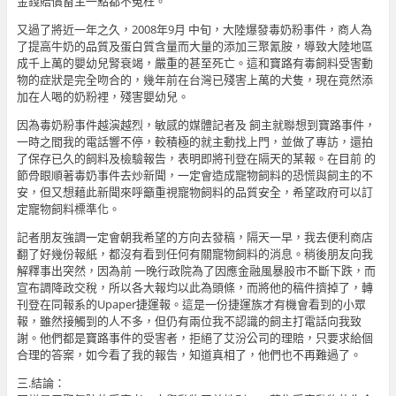
金錢賠償畜主一點都不冤枉。
又過了將近一年之久，2008年9月 中旬，大陸爆發毒奶粉事件，商人為
了提高牛奶的品質及蛋白質含量而大量的添加三聚氰胺，導致大陸地區
成千上萬的嬰幼兒腎衰竭，嚴重的甚至死亡。這和寶路有毒飼料受害動
物的症狀是完全吻合的，幾年前在台灣已殘害上萬的犬隻，現在竟然添
加在人喝的奶粉裡，殘害嬰幼兒。
因為毒奶粉事件越演越烈，敏感的媒體記者及 飼主就聯想到寶路事件，
一時之間我的電話響不停，較積極的就主動找上門，並做了專訪，還拍
了保存已久的飼料及檢驗報告，表明即將刊登在隔天的某報。在目前 的
節骨眼順著毒奶事件去炒新聞，一定會造成寵物飼料的恐慌與飼主的不
安，但又想藉此新聞來呼籲重視寵物飼料的品質安全，希望政府可以訂
定寵物飼料標準化。
記者朋友強調一定會朝我希望的方向去發稿，隔天一早，我去便利商店
翻了好幾份報紙，都沒有看到任何有關寵物飼料的消息。稍後朋友向我
解釋事出突然，因為前 一晚行政院為了因應金融風暴股市不斷下跌，而
宣布調降政交稅，所以各大報均以此為頭條，而將他的稿件擠掉了，轉
刊登在同報系的Upaper捷運報。這是一份捷運族才有機會看到的小眾
報，雖然接觸到的人不多，但仍有兩位我不認識的飼主打電話向我致
謝。他們都是寶路事件的受害者，拒絕了艾汾公司的理賠，只要求給個
合理的答案，如今看了我的報告，知道真相了，他們也不再難過了。
三.結論：