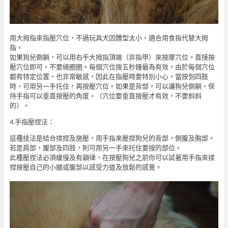
用大拇指來指壓穴位，不過玩具犬因體型太小，適合用食指代替大拇
指。
如果狗兒側躺，可以用右手大拇指頂端（非指甲）來按摩穴位。直接按
壓穴位即可，不要繞圈圈。每個穴位按五秒鐘最為有效。由於每個穴位
都有特定位置，也非常敏感，因此在指壓時要特別小心。當按到四肢
時，可用另一手托住，再按壓穴位。如果是背部，可以讓狗兒側躺，保
持手指可以垂直按壓的角度。（穴位要垂直按壓才有效，不要斜斜
的）。
4.手指壓捏法：
這種技法是結合揉捏及施壓，用手指來壓捏狗兒的背部，側腹及胸部。
若是肩部，腹部及四肢，則可用另一手來托住要按的部位。
此種壓捏法必須緩慢及有韻律，在按壓狗兒之前你可以試著用手指來揉
捏按壓自己的小腿或腹部以感受力道及放鬆的感覺。