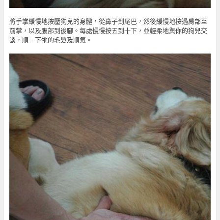
將手掌緩慢地按壓狗兒的身體，從鼻子到尾巴，然後緩慢地按過肩部至
前掌，以及腹部到後腳。每處慢慢按五到十下，並輕柔地與你的狗兒交
談，順一下牠的毛髮及順氣。