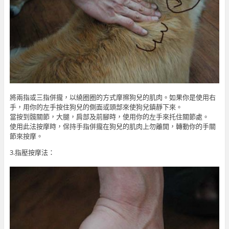
將兩指或三指併攏，以繞圈圈的方式摩擦狗兒的肌肉。如果你是使用右
手，用你的左手按住狗兒的側面或頭部來使狗兒鎮靜下來。
當按到髖關節，大腿，肩部及前腳時，使用你的左手來托住關節處。
使用此法按摩時，保持手指併攏在狗兒的肌肉上勿離開，轉動你的手關
節來按摩。
3.指壓按摩法：