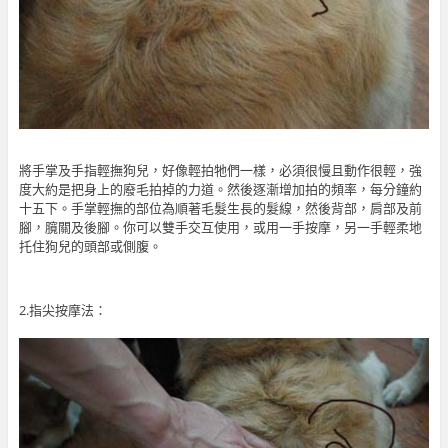
將手掌及手指輕撫狗兒，好像輕拍牠們一樣，必須很慢且動作很輕，強
度大約是把身上的廢毛拍掉的力道。然後逐漸增加拍的頻率，每分鐘約
十五下。手掌輕撫的部位為順著毛髮生長的髮線，然後背部，肩部及前
腳，臗關及後腳。你可以雙手交互使用，或用一手按摩，另一手輕柔地
托住狗兒的頭部或側腹。
2.指尖按摩法：