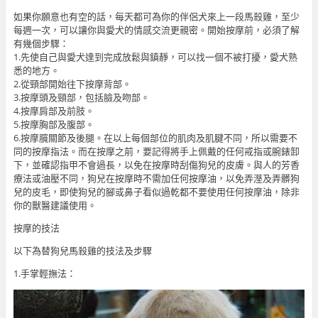
如果你願意也有空的話，每天都可為你的伴侶犬來上一段馬殺雞，至少
每週一次，可以讓你與愛犬的情感交流更親密。開始按摩前，必須了解
有幾個步驟：
1.先使自己與愛犬達到完成放鬆與鎮靜，可以找一個不被打擾，愛犬熟
悉的地方。
2.從頸部開始往下按摩背部。
3.按摩頭及頸部，包括臉及吻部。
4.按摩肩部及前肢。
5.按摩胸部及腹部。
6.按摩臗關節及後腿。在以上每個部位的肌肉及肌腱不同，所以需要不
同的按摩指法。而在按摩之前，要記得將手上佩戴的任何戒指或腕錶卸
下，並確認指甲不會過長，以免在按摩時刮傷狗兒的皮膚。與人的芳香
療法或油壓不同，狗兒在按摩時不需加任何按摩油，以免弄溼及弄髒狗
兒的皮毛，即使狗兒的腳或鼻子看似過乾都不要使用任何按摩油，除非
你的獸醫建議使用。
按摩的技法
以下為替狗兒馬殺雞的技法及步驟
1.手掌輕撫法：