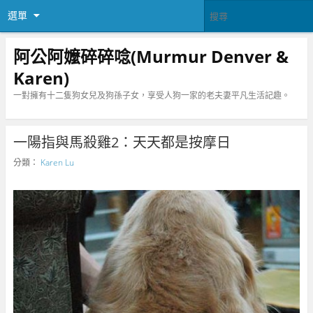
選單
阿公阿嬤碎碎唸(Murmur Denver &
Karen)
一對擁有十二隻狗女兒及狗孫子女，享受人狗一家的老夫妻平凡生活記趣。
一陽指與馬殺雞2：天天都是按摩日
分類：
Karen Lu