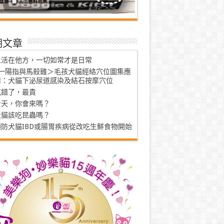
期文章
生活在他方，一切如常才是日常
<一陽指與馬殺雞＞毛孩犬貓經絡穴位圖集應
用：犬貓下泌尿道感染及結石按摩穴位
吃錯了，最貴
今天，你會來嗎？
犬貓該吃昆蟲嗎？
預防犬貓IBD或腸胃疾病從改吃生鮮食物開始