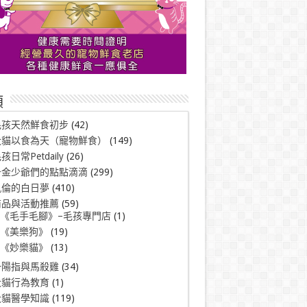
類
毛孩天然鮮食初步
(42)
犬貓以食為天（寵物鮮食）
(149)
孩日常Petdaily
(26)
千金少爺們的點點滴滴
(299)
凱倫的白日夢
(410)
商品與活動推薦
(59)
《毛手毛腳》–毛孩專門店
(1)
《美樂狗》
(19)
《妙樂貓》
(13)
一陽指與馬殺雞
(34)
犬貓行為教育
(1)
犬貓醫學知識
(119)