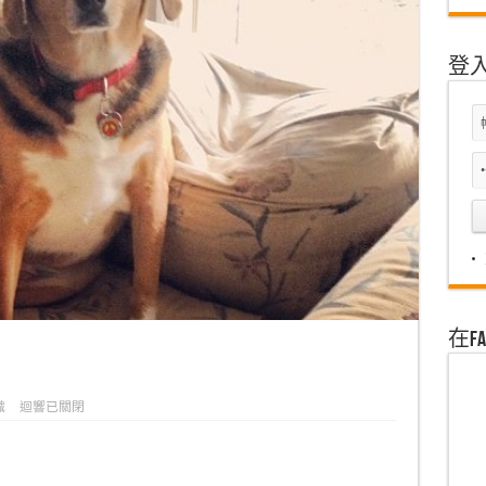
登
在F
識
迴響已關閉