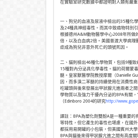
在實驗室研究數據中都證明對人類有嚴重
一、狗兒的血液及尿液中檢出的35種化學
及24種具神經毒性。而其中致癌物特別
根據德州A&M動物醫學中心2008年所
倍，以及白血病2倍。美國普渡大學病理獸
症成為狗兒非意外死亡的頭號死因。
二、貓則檢出46種化學物質，包括9種致
15種對內分泌具化學毒性。貓的荷爾蒙
醚。皇家獸醫學院教授摩爾（Danielle 
因，而多溴二苯醚的持續使用在消費性商
吃罐頭與後來發展出甲狀腺亢進兩者之間
學物質以及強力干擾內分泌的BPA有關
（Edinboro 2004的研究
http://www.gopet
譯註：BPA為塑化劑雙酚A是一種重要
等特性，但它產生的毒性也堪慮，在國外
都採用易開罐的小包裝，但美國賓州大學Ed
BPA與貓後來得甲狀腺亢進之間有高度關