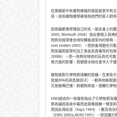
在美國家中有養狗養貓的家庭是家中有五
孩。這些寵物通常被視為他們的家人對待
因為貓都會梳理自己的毛，舐去身上的塵土，這樣的
2005, Wormuth 2006）指出會吸入
而狗兒經常會去啃咬樓板或室內的傢俱、戶外
vom Lindern 2003）。而防蚤項圈也
狗及貓若經常吃加工食品及具毒性的包裝，
2008b）。而一些狗兒啃拾的玩具也可
育方面的影響，而塑膠水碗也會滲入干擾
寵物面對化學物質接觸的危機，在某些方
就是BPA的高危險因子），都與地板相
又放進嘴巴裡。對寵物來說，接觸化學物質的
EWG過去的一些報告指出了化學物質及
即為貓因為汞中毒而走路像跳舞一樣歪斜
而因此得此症（Kaya 1964）。數
（EWG 2003a,NORC1991）。研究