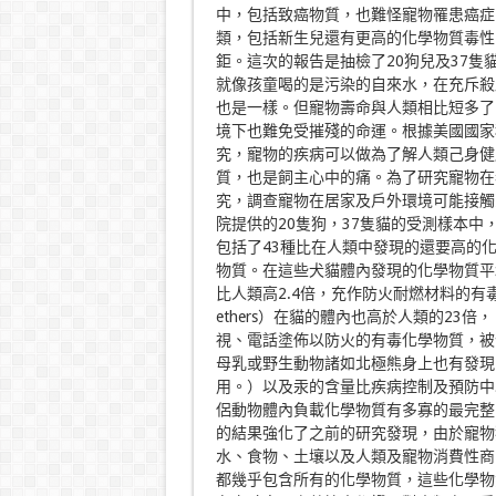
中，包括致癌物質，也難怪寵物罹患癌症
類，包括新生兒還有更高的化學物質毒性
鉅。這次的報告是抽檢了20狗兒及37隻貓，並
就像孩童喝的是污染的自來水，在充斥殺
也是一樣。但寵物壽命與人類相比短多了
境下也難免受摧殘的命運。根據美國國家科學委員會Nat
究，寵物的疾病可以做為了解人類己身健
質，也是飼主心中的痛。為了研究寵物在
究，調查寵物在居家及戶外環境可能接觸
院提供的20隻狗，37隻貓的受測樣本中
包括了43種比在人類中發現的還要高的
物質。在這些犬貓體內發現的化學物質平均值都高
比人類高2.4倍，充作防火耐燃材料的有毒化學物質多
ethers）在貓的體內也高於人類的2
視、電話塗佈以防火的有毒化學物質，被
母乳或野生動物諸如北極熊身上也有發現
用。）以及汞的含量比疾病控制及預防中
侶動物體內負載化學物質有多寡的最完整
的結果強化了之前的研究發現，由於寵物
水、食物、土壤以及人類及寵物消費性商
都幾乎包含所有的化學物質，這些化學物