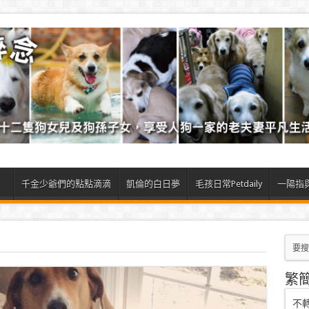
）
千金少爺們的點點滴滴
凱倫的白日夢
毛孩日常Petdaily
一陽指
繁
不