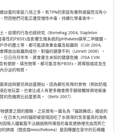
歲幼童的家庭八倍之多。有70%的家庭有養狗或貓而沒有小
，然而牠們可能正遭受慢性中毒，持續化學毒害中。
行為也經研究（Bornehag 2004, Stapleton
具神經毒性的PBDEs及影響生殖系統的phthalates磷苯二甲酸鹽。
的塵土等，都可能誤食重金屬及殺蟲劑（Colt 2004,
可能會釋放出殺蟲劑成份，對貓的健康不利（Linnett 2008）。
日日月月年年，將會產生未知的健康危機（FDA CVM
能含有塑膠、填充物等，都可能含有PBDEs，將導致癌症及生
內分泌的物質。
面來說與嬰兒與幼童類似，因為都吃有限的食物（例如奶瓶
當接近地玩耍，也會比成人有更多機會將手腳碰觸傢俱地板後
危機將比幼童更高。（Betts 2007）
寵物健康之間的關聯，之前曾有一篇名為「貓跳舞症」描述的
，在日本九州的貓即被發現因吃了水俁灣的含汞量高的海魚
百鳥兒則因吸入鐵氟龍不沾鍋過熱所揮發的毒氣使肺裡充血而死亡
顯示狗的肺癌（間皮癌mesothelioma）是因曝露在家中的石棉纖