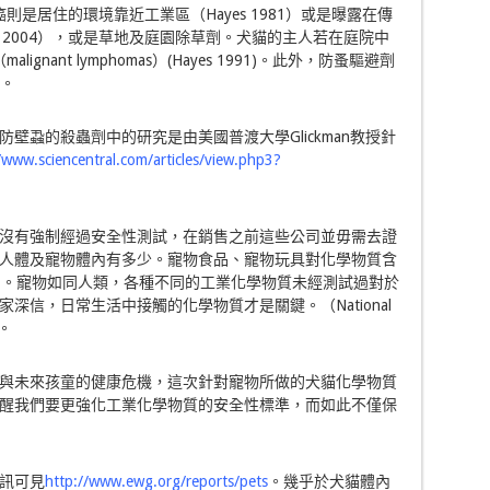
膀胱癌則是居住的環境靠近工業區（Hayes 1981）或是曝露在傳
an 2004），或是草地及庭園除草劑。犬貓的主人若在庭院中
gnant lymphomas）(Hayes 1991)。此外，防蚤驅避劑
）。
壁蝨的殺蟲劑中的研究是由美國普渡大學Glickman教授針
//www.sciencentral.com/articles/view.php3?
沒有強制經過安全性測試，在銷售之前這些公司並毋需去證
人體及寵物體內有多少。寵物食品、寵物玩具對化學物質含
8a,b）。寵物如同人類，各種不同的工業化學物質未經測試過對於
深信，日常生活中接觸的化學物質才是關鍵。（National
)。
與未來孩童的健康危機，這次針對寵物所做的犬貓化學物質
醒我們要更強化工業化學物質的安全性標準，而如此不僅保
訊可見
http://www.ewg.org/reports/pets
。幾乎於犬貓體內