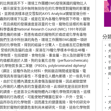
的比例居高不下。環境工作團體EWG發現美國的寵物比人
，顯示居家生活中無時無刻存在的化學物質對寵物的影響甚
將檢測樣本送交雪梨的AXYS Analytical實驗室做分析。
蟲劑的環境下玩耍，或是在室內各種化學物質下呼吸，寵物
，而且病程的發展速度是孩童的七倍，寵物在這樣的有毒環
ional Research Council (NRC) 1991年的研
康危機的依據。而患有癌症的寵物死於癌症或化學有毒物
分
我們生活中所扮演的角色，環境工作團隊EWG展開一項研
到的化學物質，得到的結論十分驚人。在由維吉尼亞動物醫
，受檢的狗及貓的血液、尿液在70種化學樣本中檢出48種，
化學物質，包括塑膠、食物包裝、重金屬、防火及防鏽等化學
毛
過於人類，狗的全氟化合物（perfluorochemicals)
溴二苯醚（PBDEs, polybrominated diphenyl
3倍，（譯註；這種作為防火材料，例如飯店隔間或是電腦、電
發現具有很強的毒性，不僅會在人體內累積，於一些乳牛的
，由於它在體內濃度太高會傷及腦部發展，因此被歐盟禁
心所做的人體內汞的含量還高5倍。此項研究是目前針對伴
的調查，也是首次公佈寵物體內23種化學物質的報告。這樣
獨特的行為模式，可能使牠們曝露在家中、戶外、空氣、
品所存在的化學物質，因而產生的健康風險。現今的研究中
質對於寵物的健康危害則尚未被研究。但是，這些化學物質