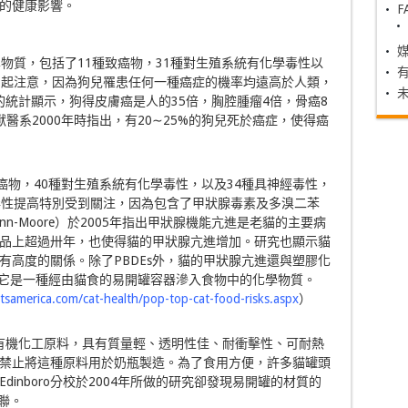
的健康影響。
F
物質，包括了11種致癌物，31種對生殖系統有化學毒性以
引起注意，因為狗兒罹患任何一種癌症的機率均遠高於人類，
做的統計顯示，狗得皮膚癌是人的35倍，胸腔腫瘤4倍，骨癌8
醫系2000年時指出，有20∼25%的狗兒死於癌症，使得癌
癌物，40種對生殖系統有化學毒性，以及34種具神經毒性，
毒性提高特別受到關注，因為包含了甲狀腺毒素及多溴二苯
Gunn-Moore）於2005年指出甲狀腺機能亢進是老貓的主要病
品上超過卅年，也使得貓的甲狀腺亢進增加。研究也顯示貓
有高度的關係。除了PBDEs外，貓的甲狀腺亢進還與塑膠化
，它是一種經由貓食的易開罐容器滲入食物中的化學物質。
samerica.com/cat-health/pop-top-cat-food-risks.aspx
）
的有機化工原料，具有質量輕、透明性佳、耐衝擊性、可耐熱
禁止將這種原料用於奶瓶製造。為了食用方便，許多貓罐頭
inboro分校於2004年所做的研究卻發現易開罐的材質的
聯。