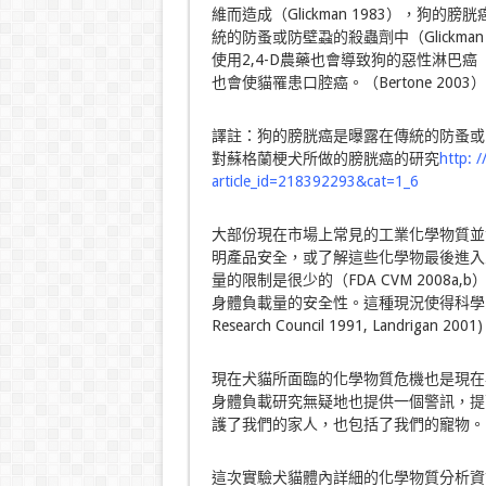
維而造成（Glickman 1983），狗的
統的防蚤或防壁蝨的殺蟲劑中（Glickm
使用2,4-D農藥也會導致狗的惡性淋巴癌（mali
也會使貓罹患口腔癌。（Bertone 2003
譯註：狗的膀胱癌是曝露在傳統的防蚤或防
對蘇格蘭梗犬所做的膀胱癌的研究
http: 
article_id=218392293&cat=1_6
大部份現在市場上常見的工業化學物質並
明產品安全，或了解這些化學物最後進入
量的限制是很少的（FDA CVM 200
身體負載量的安全性。這種現況使得科學家
Research Council 1991, Landrigan 2001
現在犬貓所面臨的化學物質危機也是現在
身體負載研究無疑地也提供一個警訊，提
護了我們的家人，也包括了我們的寵物。
這次實驗犬貓體內詳細的化學物質分析資