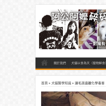
關於我們
犬貓以食為天（寵物鮮食
首頁
»
犬貓醫學知識
»
讓毛孩遠離化學毒害