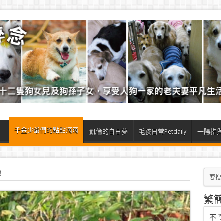
千金少爺們的點點滴滴
）
凱倫的白日夢
毛孩日常Petdaily
一陽指
！
繁
不