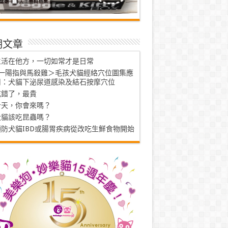
期文章
生活在他方，一切如常才是日常
<一陽指與馬殺雞＞毛孩犬貓經絡穴位圖集應
用：犬貓下泌尿道感染及結石按摩穴位
吃錯了，最貴
今天，你會來嗎？
犬貓該吃昆蟲嗎？
預防犬貓IBD或腸胃疾病從改吃生鮮食物開始