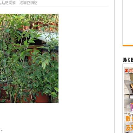
的點點滴滴
迴響已關閉
dn
。