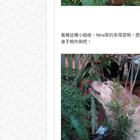
看著這棵小綠綠，Nina笑的多得意啊
身手夠伶俐吧！