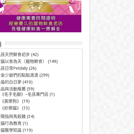
類
毛孩天然鮮食初步
(42)
犬貓以食為天（寵物鮮食）
(149)
孩日常Petdaily
(26)
千金少爺們的點點滴滴
(299)
凱倫的白日夢
(410)
商品與活動推薦
(59)
《毛手毛腳》–毛孩專門店
(1)
《美樂狗》
(19)
《妙樂貓》
(13)
一陽指與馬殺雞
(34)
犬貓行為教育
(1)
犬貓醫學知識
(119)