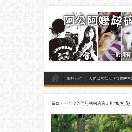
關於我們
犬貓以食為天（寵物鮮食
首頁
»
千金少爺們的點點滴滴
»
抓到現行犯