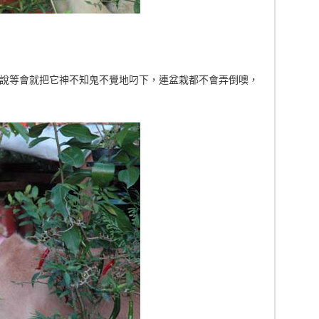
，想說等會就把它神不知鬼不覺地叼下，連盆栽都不會弄倒噢，