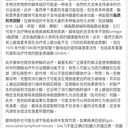
生物活性物质的腺体组织可能是一种安全、自然的方式来支持身体的内
分泌系统。此外，虽然单个激素的含量可能较低，但含有多种激素、酶
和营养素的腺体可能有助于支持或维持健康的身体功能。例如提供
脂质
和类固醇，
在腺体组织中发现大量的多种脂溶性化合物，包括辅酶
Q10（心脏、肝脏、肾脏、脾脏）、磷脂酰胆碱和磷脂酰丝氨酸，它们
可用于治疗神经系统疾病和其他疾病。腺体组织还含有多不饱和omega-
3脂肪酸，这些脂肪酸对人类和毛孩的健康都有好处。此外，虽然分离的
肾上腺激素多用在治疗肾上腺功能不全（可的松和脱氧皮质酮），但在
1970 年代和1980年代即知整个腺体组织提供雄激素活性，包括具有重要
代谢和治疗作用的脱氢表雄酮 (DHEA)。
此外腺体也提供各种酶的治疗。最著名和广泛接受的做法是使用胰腺组
织中的胰酶治疗外分泌胰腺功能不全。有些人可能认为因为胰酶仅在局
部（即在肠腔中）起作用，所以不是经典的腺体疗法。然而，有一些数
据证明，完整的消化酶分子可能会在胃肠道更远的地方被吸收，并实际
上被运回胰腺进行储存和稍后释放，促使酶补充剂效果更持久。肝脏产
生的初级和次级胆汁酸，也证明了消化酶的肠肝循环。肾上腺组织提取
物还含有能够将类固醇前体胆固醇转化为活性激素（如可的松）的酶。
此外，其他如卵巢或睾丸等腺体，可能含有可以将前体转化为各自的活
性激素。因此，腺体及其提取物可能不仅含有少量的活性激素，还含有
内源性合成活性激素所需的酶。
腺体组织也可能在调节免疫系统中发挥作用。如果肠淋巴组织(gut-
associated lymphoid tissues，GALT)不能正确识别摄入的蛋白质，则摄