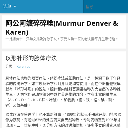
选单
阿公阿嬷碎碎唸(Murmur Denver &
Karen)
一对拥有十二只狗女儿及狗孙子女，享受人狗一家的老夫妻平凡生活记趣。
以形补形的腺体疗法
分类：
Karen Lu
腺体疗法也称为器官疗法、组织疗法或细胞疗法，是一种源于数千年经
验的传统医学，如古埃及医学和阿育吠陀均有使用，而在中医里也很早
就有「以形补形」的说法。腺体和内脏器官通常被称为大自然的多种维
生素，因为它们是动物组织中营养最密集的部分，含有丰富的维生素
（A、C、D、E、K、B群、叶酸）、矿物质（铜、铁、锰、碘、磷、
锌）及氨基酸。
腺体疗法在兽医学上也不算新鲜事，1899年的默克手册就已使用猪胰腺
作为胰酶，有超过63%的处方药来自天然物质，专利药物直到1906年才
出现。二十世纪中叶，因分析方法的改进和增加，许多重要的激素从腺