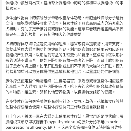
体组织中被分离出来，包括肾上腺组织中的可的松和甲状腺组织中的甲
状腺素。
腺体通过器官中的信号分子帮助改善身体功能，细胞通过信号分子进行
交流，细胞发送和接收化学信号。将腺体给予器官患病或内分泌紊乱的
犬猫时，有助于更新该器官或腺体的功能。这意味着喂养这些肉类不仅
仅是有丰富的营养，还有其他强大的健康益处。
犬猫的腺体疗法特点是使用动物组织、器官或特殊提取物，用来支持、
修复或管理犬猫早期功能性健康问题。利用器官组织对使用者相应的器
官组织产生作用，以期达到有益的生理变化和复原。这点与中医以形补
形的说法不谋而合，例如肝脏组织有益于患者的肝脏，而肾上腺组织有
益于患者的肾上腺。如果肝脏受损或脏胕不平衡的犬猫补充肝脏，摄入
的营养物质可以为身体提供氨基酸和其他组合，以重建功能性肝细胞。
腺体疗法使用整个动物组织（主要是器官）来治愈或增强身体相应组织
的功能。当犬猫食用这些内脏器官时，吃下去的这些组织会释放有价值
的矿物质、维生素、酶和其他营养物质，以促进特定组织的健康。
许多整体疗法兽医将腺体补充剂与针灸、灵气、草药、花精和食疗等其
他整体疗法结合使用，与整体疗法协同工作以促进自我修复。
几十年来，兽医一直在犬猫身上使用腺体疗法。最常用的是甲状腺与胰
脏组织来治疗甲状腺低下(hypothyroidism)与胰外分泌不足(exocrine
pancreatic insufficiency, EPI）。这两个疾病都是身体无法制造可维持