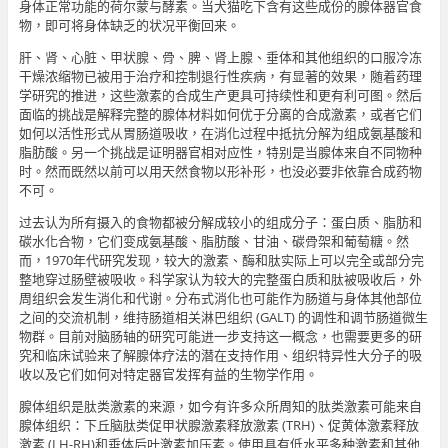
身体正常功能的荷尔蒙与酵素。当犬猫吃下含有这些成份的腺体器官食
物，即可将身体缺乏的状况平衡回来。
肝、肾、心脏、甲状腺、骨、脾、肾上腺、垂体和其他组织的口服冷冻
干燥浓缩物已被用于治疗和控制退行性疾病，有显著的效果，随着药理
学研究的推进，这些激素的合成生产更具可持续性和更有利可图。然后
面临的挑战是解释完整的腺体材料如何优于分离的合成激素，或者它们
如何以活性形式从胃肠道吸收，在消化过程中抵抗分解为组成氨基酸和
脂肪酸。另一个挑战是证明器官相对应性，特别是当腺体来自不同物种
时。然而既然以前可以用天然食物以形补形，也没必要非依靠合成药物
不可。
过去认为所有摄入的食物都被分解成较小的组成分子：蛋白质、脂肪和
碳水化合物，它们变成氨基酸、脂肪酸、甘油、碳骨架和葡萄糖。然
而，1970年代研究发现，较大的激素、酶和肽实际上可以完全或部分完
整地穿过肠壁被吸收。科学家认为较大的完整蛋白质和肽被吸收后，外
周组织会发生消化和代谢。分布式消化也可能作为肠道与身体其他部位
之间的交流机制，维持肠道相关淋巴组织 (GALT) 的调性和调节肠道微生
物群。目前对脑肠轴的研究可能进一步支持这一概念，也需要更多的研
究和临床试验来了解腺体疗法的潜在支持作用、组织特异性大分子的吸
收以及它们如何对特定器官发挥有益的生物学作用。
腺体组织是肽类激素的来源，如今有许多众所周知的肽类激素可能来自
腺体组织：下丘脑肽类促甲状腺激素释放激素 (TRH)、促黄体激素释放
激素 (LH-RH)和垂体后叶激素加压素。使用具有低水平多种激素和其他