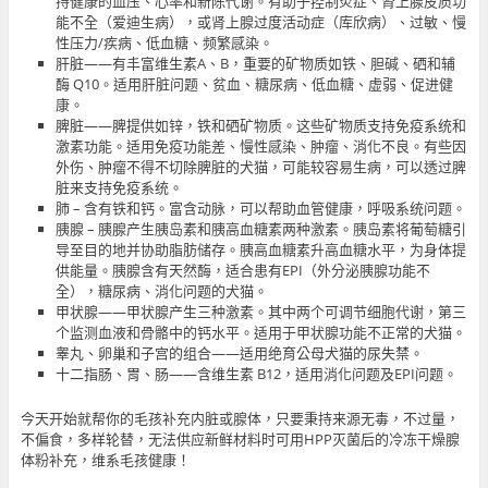
持健康的血压、心率和新陈代谢。有助于控制炎症、肾上腺皮质功
能不全（爱迪生病），或肾上腺过度活动症（库欣病）、过敏、慢
性压力/疾病、低血糖、频繁感染。
肝脏——有丰富维生素A、B，重要的矿物质如铁、胆碱、硒和辅
酶 Q10。适用肝脏问题、贫血、糖尿病、低血糖、虚弱、促进健
康。
脾脏——脾提供如锌，铁和硒矿物质。这些矿物质支持免疫系统和
激素功能。适用免疫功能差、慢性感染、肿瘤、消化不良。有些因
外伤、肿瘤不得不切除脾脏的犬猫，可能较容易生病，可以透过脾
脏来支持免疫系统。
肺 – 含有铁和钙。富含动脉，可以帮助血管健康，呼吸系统问题。
胰腺 – 胰腺产生胰岛素和胰高血糖素两种激素。胰岛素将葡萄糖引
导至目的地并协助脂肪储存。胰高血糖素升高血糖水平，为身体提
供能量。胰腺含有天然酶，适合患有EPI（外分泌胰腺功能不
全），糖尿病、消化问题的犬猫。
甲状腺——甲状腺产生三种激素。其中两个可调节细胞代谢，第三
个监测血液和骨骼中的钙水平。适用于甲状腺功能不正常的犬猫。
睾丸、卵巢和子宫的组合——适用绝育公母犬猫的尿失禁。
十二指肠、胃、肠——含维生素 B12，适用消化问题及EPI问题。
今天开始就帮你的毛孩补充内脏或腺体，只要秉持来源无毒，不过量，
不偏食，多样轮替，无法供应新鲜材料时可用HPP灭菌后的冷冻干燥腺
体粉补充，维系毛孩健康！