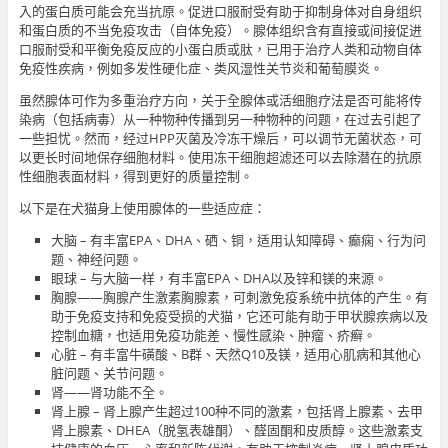
入的蛋白质可能会充当抗原。促进口服耐受有助于抑制身体对自身组织
和蛋白质的不当免疫攻击（自体免疫）。腺体组织含有直接或间接促进
口服耐受和平衡免疫反应的小蛋白质或肽，已用于治疗人类和动物自体
免疫性疾病，例如多发性硬化症、类风湿性关节炎和葡萄膜炎。
虽然腺体可作为多重治疗方向，关于全腺体或活细胞疗法是否可能将传
染病（包括病毒）从一种物种传播到另一种物种的问题，在过去引起了
一些担忧。然而，经过HPP灭菌及冷冻干燥后，可以调节无菌状态，可
以更长时间地保存细胞材料。使用冻干细胞超滤还可以去除潜在的抗原
性细胞表面材料，得到更好的质量控制。
以下是在犬猫身上使用腺体的一些适应症：
大脑 – 有丰富EPA、DHA、硒、铜，适用认知障碍、癫痫、行为问
题、神经问题。
眼球 – 与大脑一样，有丰富EPA、DHA以及锌和镁的来源。
胸腺——胸腺产生激素胸腺素，可刺激免疫系统中抗体的产生。有
助于免疫支持和免疫受损的犬猫，它还可能有助于甲状腺疾病以及
控制血糖，也适用免疫功能差、慢性感染、肿瘤、疥癣。
心脏 – 有丰富牛磺酸、B群、天然Q10及镁，适用心肌病和其他心
脏问题、关节问题。
肾——肾功能不全。
肾上腺 – 肾上腺产生超过100种不同的激素，包括肾上腺素、去甲
肾上腺素、DHEA（脱氢表雄酮）、醛固酮和皮质醇。这些激素支