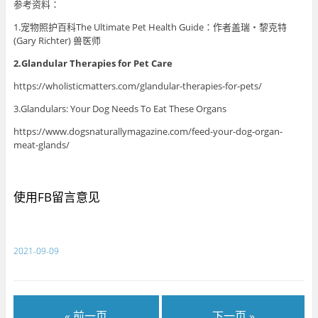
参考资料：
1.宠物照护百科The Ultimate Pet Health Guide：作者盖瑞・黎克特
(Gary Richter) 兽医师
2.Glandular Therapies for Pet Care
https://wholisticmatters.com/glandular-therapies-for-pets/
3.Glandulars: Your Dog Needs To Eat These Organs
https://www.dogsnaturallymagazine.com/feed-your-dog-organ-
meat-glands/
使用FB留言意见
2021-09-09
« 前一页
下一页 »