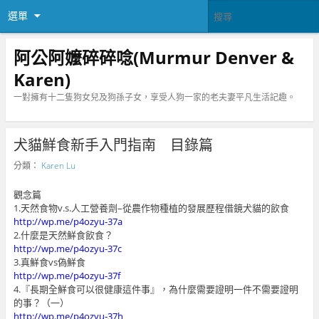
選單
阿公阿嬤碎碎唸(Murmur Denver &
Karen)
一對擁有十二隻狗女兒及狗孫子女，享受人狗一家的老夫妻平凡生活記趣。
犬貓鮮食新手入門指南 目錄篇
分類：
Karen Lu
觀念篇
1.天然食物v.s.人工營養劑–從農作物種植的發展歷程借鏡犬貓的飲食
http://wp.me/p4ozyu-37a
2.什麼是天然鮮食飲食？
http://wp.me/p4ozyu-37c
3.真鮮食vs偽鮮食
http://wp.me/p4ozyu-37f
4.『長期全鮮食可以很健康這件事』，為什麼需要證明一件不需要證明
的事？（一）
http://wp.me/p4ozyu-37h